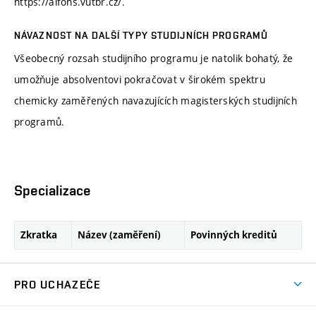
https://alfons.vutbr.cz/.
NÁVAZNOST NA DALŠÍ TYPY STUDIJNÍCH PROGRAMŮ
Všeobecný rozsah studijního programu je natolik bohatý, že
umožňuje absolventovi pokračovat v širokém spektru
chemicky zaměřených navazujících magisterských studijních
programů.
Specializace
Zkratka
Název (zaměření)
Povinných kreditů
PRO UCHAZEČE
Studuj chemii na VUT