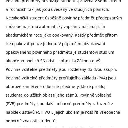
Povinné předměty absolvuje student zpravidla v semestrech
a ročnících tak, jak jsou uvedeny ve studijních plánech.
Nezakončí-li student úspěšně povinný předmět předepsaným
způsobem, je mu automaticky zapsán v následujícím
akademickém roce jako opakovaný. Každý předmět přitom
lze opakovat pouze jednou. V případě neabsolvování
opakovaného povinného předmětu je studentovi studium
ukončeno podle § 56 odst. 1 písm. b) Zákona o VŠ.
Povinně volitelné předměty jsou rozděleny do dvou skupin.
Povinně volitelné předměty profilujícího základu (PVA) jsou
oborově zaměřené odborné předměty, které profilují
studenta do užších oblastí jeho zájmů. Povinně volitelné
(PVB) předměty jsou další odborné předměty zařazené z
nabídek ústavů FCH VUT. Jejich úkolem je rozšířit všeobecné
odborné znalosti studentů.