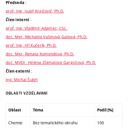
:
Předseda
prof. Ing. Jozef Krajčovič, Ph.D.
:
Člen interní
prof. Ing. Vladimír Adamec, CSc.
doc. Mgr. Michaela Vašinová Galiová, Ph.D.
prof. Ing. Jiří Kučerík, Ph.D.
doc. Mgr. Renata Komendová, Ph.D.
doc. MVDr. Helena Zlámalová Gargošová, Ph.D.
:
Člen externí
Ing. Michal Šubrt
OBLASTI VZDĚLÁVÁNÍ
Oblast
Téma
Podíl [%]
Chemie
Bez tematického okruhu
100