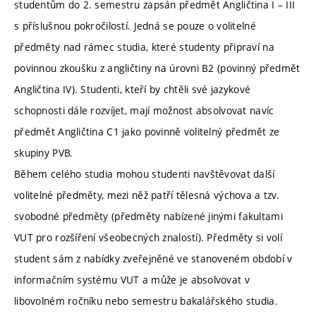
studentům do 2. semestru zapsán předmět Angličtina I – III
s příslušnou pokročilostí. Jedná se pouze o volitelné
předměty nad rámec studia, které studenty připraví na
povinnou zkoušku z angličtiny na úrovni B2 (povinný předmět
Angličtina IV). Studenti, kteří by chtěli své jazykové
schopnosti dále rozvíjet, mají možnost absolvovat navíc
předmět Angličtina C1 jako povinně volitelný předmět ze
skupiny PVB.
Během celého studia mohou studenti navštěvovat další
volitelné předměty, mezi něž patří tělesná výchova a tzv.
svobodné předměty (předměty nabízené jinými fakultami
VUT pro rozšíření všeobecných znalostí). Předměty si volí
student sám z nabídky zveřejněné ve stanoveném období v
informačním systému VUT a může je absolvovat v
libovolném ročníku nebo semestru bakalářského studia.