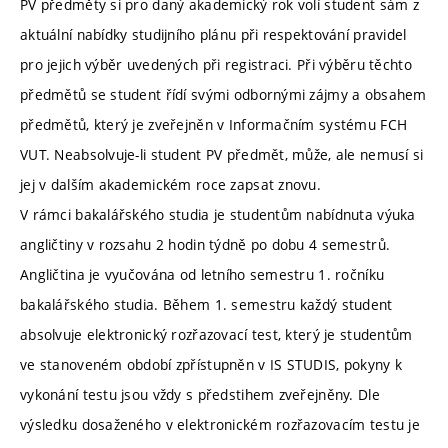
PV předměty si pro daný akademický rok volí student sám z
aktuální nabídky studijního plánu při respektování pravidel
pro jejich výběr uvedených při registraci. Při výběru těchto
předmětů se student řídí svými odbornými zájmy a obsahem
předmětů, který je zveřejněn v Informačním systému FCH
VUT. Neabsolvuje-li student PV předmět, může, ale nemusí si
jej v dalším akademickém roce zapsat znovu.
V rámci bakalářského studia je studentům nabídnuta výuka
angličtiny v rozsahu 2 hodin týdně po dobu 4 semestrů.
Angličtina je vyučována od letního semestru 1. ročníku
bakalářského studia. Během 1. semestru každý student
absolvuje elektronický rozřazovací test, který je studentům
ve stanoveném období zpřístupněn v IS STUDIS, pokyny k
vykonání testu jsou vždy s předstihem zveřejněny. Dle
výsledku dosaženého v elektronickém rozřazovacím testu je