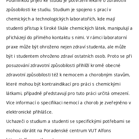
Podmínkou přijetí ke studiu je potvrzení lékaře o zdravotní
způsobilosti ke studiu. Studium je spojeno s prací v
chemických a technologických laboratořích, kde mají
studenti přístup k široké škále chemických látek, manipulují a
přicházejí do přímého kontaktu s nimi. V rámci laboratorní
praxe může být ohroženo nejen zdraví studenta, ale může
být i studentem ohroženo zdraví ostatních osob. Proto se při
posuzování zdravotní způsobilosti přihlíží kromě obecné
zdravotní způsobilosti též k nemocem a chorobným stavům,
které mohou být kontraindikací pro práci s chemickými
látkami, případně představují pro tuto práci určitá omezení.
Více informací o specifikaci nemocí a chorob je zveřejněno v
elektronické přihlášce.
Uchazeči o studium a studenti se specifickými potřebami se
mohou obrátit na Poradenské centrum VUT Alfons