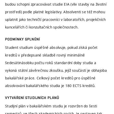
budou schopni zpracovávat studie EIA (vliv stavby na životní
prostředí) podle platné legislativy. Absolventi se též mohou
uplatnit jako techničtí pracovníci v laboratořích, projekčních
kancelářích či konzultačních společnostech.
PODMÍNKY SPLNĚNÍ
Student studium úspěšně absolvuje, pokud získá počet
kreditů v předepsané skladbě rovný minimálně
šedesátinásobku počtu roků standardní doby studia a
vykoná státní závěrečnou zkoušku, jejíž součástí je obhajoba
bakalářské práce. Celkový počet kreditů pro úspěšné
absolvování bakalářského studia je 180 ECTS kreditů.
VYTVÁŘENÍ STUDIJNÍCH PLÁNŮ
Studijní plán v bakalářském studiu je rozvržen do šesti
semestrů, ve třech akademických rocích. Je sestaven tak,