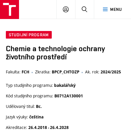
FCH
PŘIHLÁSIT
HLEDAT
MENU
VUT
SE
STUDIJNÍ PROGRAM
Chemie a technologie ochrany
životního prostředí
Fakulta:
Zkratka:
Ak. rok:
FCH
BPCP_CHTOZP
2024/2025
Typ studijního programu:
bakalářský
Kód studijního programu:
B0712A130001
Udělovaný titul:
Bc.
Jazyk výuky:
čeština
Akreditace:
26.4.2018 - 26.4.2028