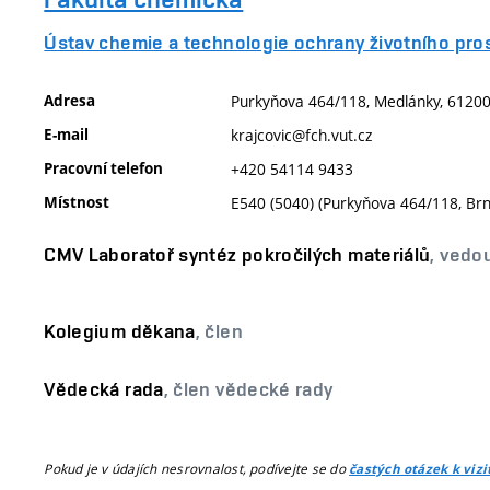
Ústav chemie a technologie ochrany životního pro
Adresa
Purkyňova 464/118, Medlánky, 61200,
E-mail
krajcovic@fch.vut.cz
Pracovní telefon
+420 54114 9433
Místnost
E540 (5040) (Purkyňova 464/118, Br
CMV Laboratoř syntéz pokročilých materiálů
, vedo
Kolegium děkana
, člen
Vědecká rada
, člen vědecké rady
Pokud je v údajích nesrovnalost, podívejte se do
častých otázek k viz