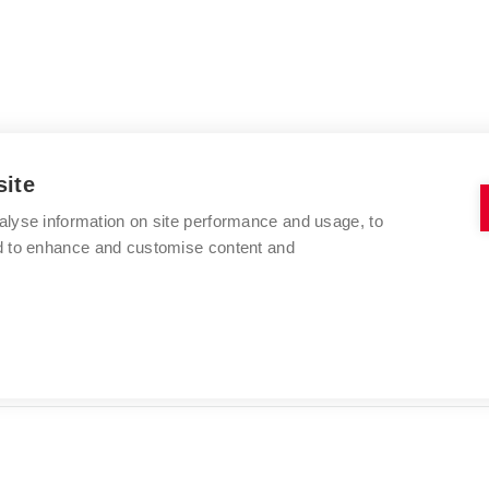
site
alyse information on site performance and usage, to
VYSOKÉ UČENÍ TECHNICKÉ V BRNĚ
nd to enhance and customise content and
FAKULTA CHEMICKÁ
Purkyňova 464/118
www.fch.vut.cz
612 00 Brno
info@fch.vut.cz