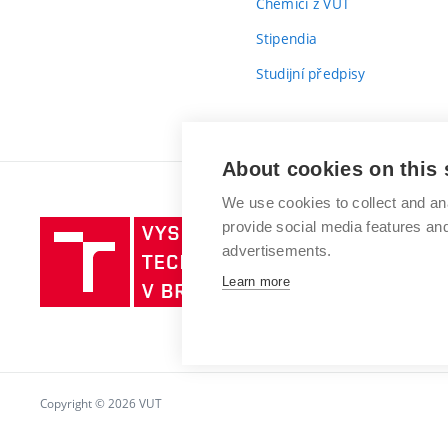
Chemici z VUT
Stipendia
Studijní předpisy
About cookies on this 
We use cookies to collect and an
provide social media features a
Vysoké
advertisements.
učení
technické
Learn more
v
Brně
Copyright © 2026 VUT