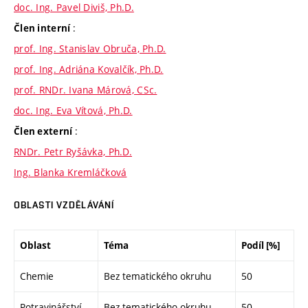
doc. Ing. Pavel Diviš, Ph.D.
:
Člen interní
prof. Ing. Stanislav Obruča, Ph.D.
prof. Ing. Adriána Kovalčík, Ph.D.
prof. RNDr. Ivana Márová, CSc.
doc. Ing. Eva Vítová, Ph.D.
:
Člen externí
RNDr. Petr Ryšávka, Ph.D.
Ing. Blanka Kremláčková
OBLASTI VZDĚLÁVÁNÍ
Oblast
Téma
Podíl [%]
Chemie
Bez tematického okruhu
50
Potravinářství
Bez tematického okruhu
50