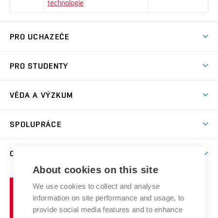
technologie
PRO UCHAZEČE
Studuj chemii na VUT
PRO STUDENTY
Nabídka programů
Aktuality
Jak se dostat na FCH
VĚDA A VÝZKUM
Informace ke studiu
Přípravné kurzy
Témata
Studijní programy
SPOLUPRÁCE
Den otevřených dveří
Centrum materiálového výzkumu
Pro prváky
Kontakty
Firemní spolupráce
Výzkumné skupiny
O FAKULTĚ
Knihovna
E-přihláška
Zahraniční spolupráce
Výsledky VaV
About cookies on this site
Studium a stáže v zahraničí
Organizační struktura
Fórum Chemistry and Life
Vysoké
Projekty
We use cookies to collect and analyse
Pracovní nabídky
Historie fakulty
učení
Střední školy a FCH
information on site performance and usage, to
Úspěchy a ocenění
Den chemie
technické
Kalendář akcí
provide social media features and to enhance
Popularizace vědy
Konference a soutěže