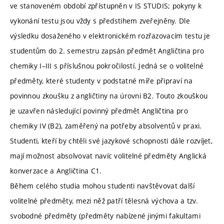
ve stanoveném období zpřístupněn v IS STUDIS; pokyny k
vykonání testu jsou vždy s předstihem zveřejněny. Dle
výsledku dosaženého v elektronickém rozřazovacím testu je
studentům do 2. semestru zapsán předmět Angličtina pro
chemiky I–III s příslušnou pokročilostí. Jedná se o volitelné
předměty, které studenty v podstatné míře připraví na
povinnou zkoušku z angličtiny na úrovni B2. Touto zkouškou
je uzavřen následující povinný předmět Angličtina pro
chemiky IV (B2), zaměřený na potřeby absolventů v praxi.
Studenti, kteří by chtěli své jazykové schopnosti dále rozvíjet,
mají možnost absolvovat navíc volitelné předměty Anglická
konverzace a Angličtina C1.
Během celého studia mohou studenti navštěvovat další
volitelné předměty, mezi něž patří tělesná výchova a tzv.
svobodné předměty (předměty nabízené jinými fakultami