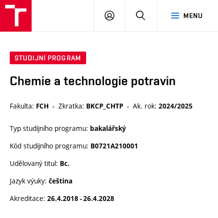
FCH
PŘIHLÁSIT
HLEDAT
MENU
VUT
SE
STUDIJNÍ PROGRAM
Chemie a technologie potravin
Fakulta:
Zkratka:
Ak. rok:
FCH
BKCP_CHTP
2024/2025
Typ studijního programu:
bakalářský
Kód studijního programu:
B0721A210001
Udělovaný titul:
Bc.
Jazyk výuky:
čeština
Akreditace:
26.4.2018 - 26.4.2028