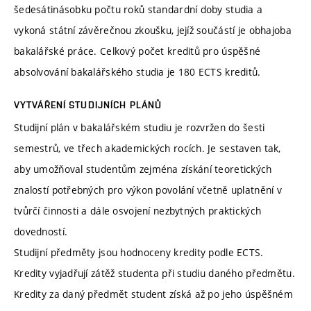
šedesátinásobku počtu roků standardní doby studia a
vykoná státní závěrečnou zkoušku, jejíž součástí je obhajoba
bakalářské práce. Celkový počet kreditů pro úspěšné
absolvování bakalářského studia je 180 ECTS kreditů.
VYTVÁŘENÍ STUDIJNÍCH PLÁNŮ
Studijní plán v bakalářském studiu je rozvržen do šesti
semestrů, ve třech akademických rocích. Je sestaven tak,
aby umožňoval studentům zejména získání teoretických
znalostí potřebných pro výkon povolání včetně uplatnění v
tvůrčí činnosti a dále osvojení nezbytných praktických
dovedností.
Studijní předměty jsou hodnoceny kredity podle ECTS.
Kredity vyjadřují zátěž studenta při studiu daného předmětu.
Kredity za daný předmět student získá až po jeho úspěšném