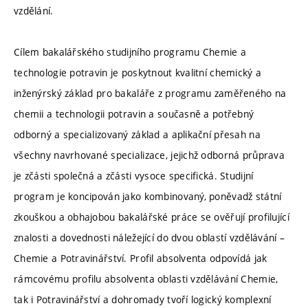
vzdělání.
Cílem bakalářského studijního programu Chemie a
technologie potravin je poskytnout kvalitní chemický a
inženýrský základ pro bakaláře z programu zaměřeného na
chemii a technologii potravin a současně a potřebný
odborný a specializovaný základ a aplikační přesah na
všechny navrhované specializace, jejichž odborná průprava
je zčásti společná a zčásti vysoce specifická. Studijní
program je koncipován jako kombinovaný, poněvadž státní
zkouškou a obhajobou bakalářské práce se ověřují profilující
znalosti a dovednosti náležející do dvou oblastí vzdělávání –
Chemie a Potravinářství. Profil absolventa odpovídá jak
rámcovému profilu absolventa oblasti vzdělávání Chemie,
tak i Potravinářství a dohromady tvoří logický komplexní