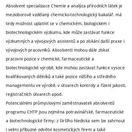
Absolvent specializace Chemie a analýza přírodních látek je
mezioborově vzdělaný chemicko-technologický bakalář, má
tedy možnost uplatnit se v chemickém, biologickém i
biotechnologickém výzkumu, kde může zastávat funkce
výzkumných a vývojových asistentů a po získání další praxe i
vývojových pracovníků. Absolventi mohou dále získat
pracovní pozice v chemické, farmaceutické a
biotechnologické výrobě, kde mohou zastávat funkce vysoce
kvalifikovaných dělníků a také pozice nižšího a středního
managementu ve výrobě, v útvarech kontroly a řízení jakosti,
registračních útvarech apod.
Potenciálními průmyslovými zaměstnavateli absolventů
programu CHTP jsou zejména potravinářské, farmaceutické
a biotechnologické firmy; z širšího hlediska sem lze zahrnout
i velmi příbuzné odvětví kosmetických firem a také