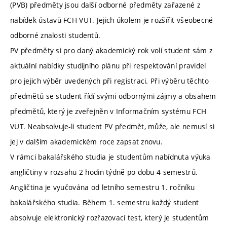
(PVB) předměty jsou další odborné předměty zařazené z
nabídek ústavů FCH VUT. Jejich úkolem je rozšířit všeobecné
odborné znalosti studentů.
PV předměty si pro daný akademický rok volí student sám z
aktuální nabídky studijního plánu při respektování pravidel
pro jejich výběr uvedených při registraci. Při výběru těchto
předmětů se student řídí svými odbornými zájmy a obsahem
předmětů, který je zveřejněn v Informačním systému FCH
VUT. Neabsolvuje-li student PV předmět, může, ale nemusí si
jej v dalším akademickém roce zapsat znovu.
V rámci bakalářského studia je studentům nabídnuta výuka
angličtiny v rozsahu 2 hodin týdně po dobu 4 semestrů.
Angličtina je vyučována od letního semestru 1. ročníku
bakalářského studia. Během 1. semestru každý student
absolvuje elektronický rozřazovací test, který je studentům