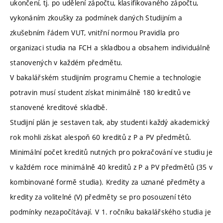
ukončení, tj. po udělení zápočtu, klasifikovaného zápočtu,
vykonáním zkoušky za podmínek daných Studijním a
zkušebním řádem VUT, vnitřní normou Pravidla pro
organizaci studia na FCH a skladbou a obsahem individuálně
stanovených v každém předmětu.
V bakalářském studijním programu Chemie a technologie
potravin musí student získat minimálně 180 kreditů ve
stanovené kreditové skladbě.
Studijní plán je sestaven tak, aby studenti každý akademický
rok mohli získat alespoň 60 kreditů z P a PV předmětů.
Minimální počet kreditů nutných pro pokračování ve studiu je
v každém roce minimálně 40 kreditů z P a PV předmětů (35 v
kombinované formě studia). Kredity za uznané předměty a
kredity za volitelné (V) předměty se pro posouzení této
podmínky nezapočítávají. V 1. ročníku bakalářského studia je