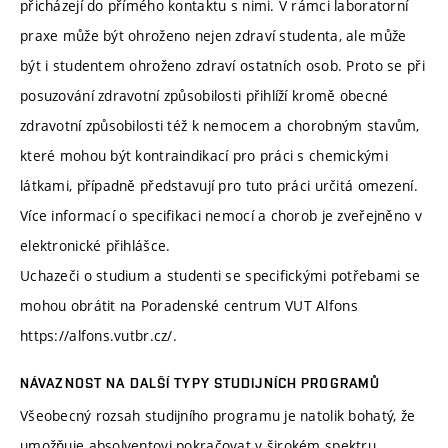
přicházejí do přímého kontaktu s nimi. V rámci laboratorní
praxe může být ohroženo nejen zdraví studenta, ale může
být i studentem ohroženo zdraví ostatních osob. Proto se při
posuzování zdravotní způsobilosti přihlíží kromě obecné
zdravotní způsobilosti též k nemocem a chorobným stavům,
které mohou být kontraindikací pro práci s chemickými
látkami, případně představují pro tuto práci určitá omezení.
Více informací o specifikaci nemocí a chorob je zveřejněno v
elektronické přihlášce.
Uchazeči o studium a studenti se specifickými potřebami se
mohou obrátit na Poradenské centrum VUT Alfons
https://alfons.vutbr.cz/.
NÁVAZNOST NA DALŠÍ TYPY STUDIJNÍCH PROGRAMŮ
Všeobecný rozsah studijního programu je natolik bohatý, že
umožňuje absolventovi pokračovat v širokém spektru