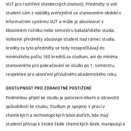
VUT pro rozšíření všeobecných znalostí). Předměty si volí
student sám z nabídky zveřejněné ve stanoveném období v
informačním systému VUT a může je absolvovat v
libovolném ročníku nebo semestru bakalářského studia.
Volitelné předměty absolvuje student nad rámec studia,
kredity za tyto předměty se tedy nezapočítávají do
minimálního počtu 180 kreditů za studium, ani do minima
stanoveného pro pokračování ve studiu po 1. semestru,
respektive pro ukončení příslušného akademického roku.
DOSTUPNOST PRO ZDRAVOTNĚ POSTIŽENÉ
Podmínkou přijetí ke studiu je potvrzení lékaře o zdravotní
způsobilosti ke studiu. Studium je spojeno s prací v
chemických a technologických laboratořích, kde mají
studenti přístup k široké škále chemických látek, manipulují a