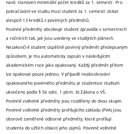
navíc stanoven minimální počet kreditů za 1. semestr. Pro
pokračování ve studiu musí student za 1. semestr získat
alespoň 13 kreditů z povinných předmětů.
Povinné předměty absolvuje student zpravidla v semestrech
a ročnících tak, jak jsou uvedeny ve studijních plánech.
Nezakončí-li student úspěšně povinný předmět předepsaným
způsobem, je mu automaticky zapsán v následujícím
akademickém roce jako opakovaný. Každý předmět přitom
lze opakovat pouze jednou. V případě neabsolvování
opakovaného povinného předmětu je studentovi studium
ukončeno podle § 56 odst. 1 písm. b) Zákona o VŠ.
Povinně volitelné předměty jsou rozděleny do dvou skupin.
Povinně volitelné předměty profilujícího základu (PVA) jsou
oborově zaměřené odborné předměty, které profilují
studenta do užších oblastí jeho zájmů. Povinně volitelné