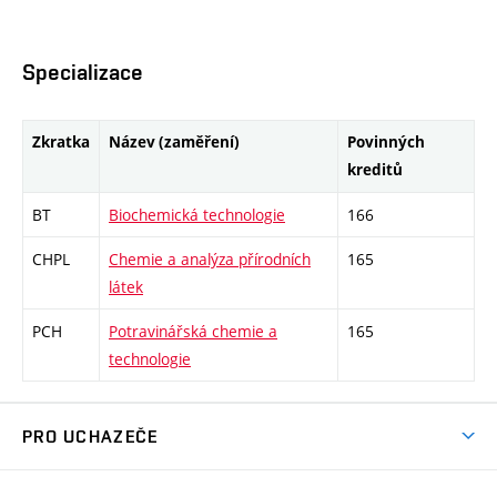
Specializace
Zkratka
Název (zaměření)
Povinných
kreditů
BT
Biochemická technologie
166
CHPL
Chemie a analýza přírodních
165
látek
PCH
Potravinářská chemie a
165
technologie
PRO UCHAZEČE
Studuj chemii na VUT