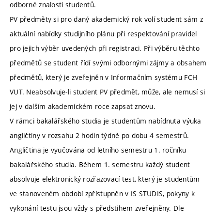
odborné znalosti studentů.
PV předměty si pro daný akademický rok volí student sám z
aktuální nabídky studijního plánu při respektování pravidel
pro jejich výběr uvedených při registraci. Při výběru těchto
předmětů se student řídí svými odbornými zájmy a obsahem
předmětů, který je zveřejněn v Informačním systému FCH
VUT. Neabsolvuje-li student PV předmět, může, ale nemusí si
jej v dalším akademickém roce zapsat znovu.
V rámci bakalářského studia je studentům nabídnuta výuka
angličtiny v rozsahu 2 hodin týdně po dobu 4 semestrů.
Angličtina je vyučována od letního semestru 1. ročníku
bakalářského studia. Během 1. semestru každý student
absolvuje elektronický rozřazovací test, který je studentům
ve stanoveném období zpřístupněn v IS STUDIS, pokyny k
vykonání testu jsou vždy s předstihem zveřejněny. Dle