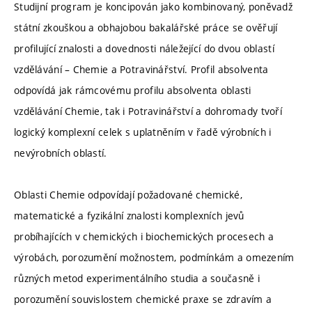
Studijní program je koncipován jako kombinovaný, poněvadž
státní zkouškou a obhajobou bakalářské práce se ověřují
profilující znalosti a dovednosti náležející do dvou oblastí
vzdělávání – Chemie a Potravinářství. Profil absolventa
odpovídá jak rámcovému profilu absolventa oblasti
vzdělávání Chemie, tak i Potravinářství a dohromady tvoří
logický komplexní celek s uplatněním v řadě výrobních i
nevýrobních oblastí.
Oblasti Chemie odpovídají požadované chemické,
matematické a fyzikální znalosti komplexních jevů
probíhajících v chemických i biochemických procesech a
výrobách, porozumění možnostem, podmínkám a omezením
různých metod experimentálního studia a současně i
porozumění souvislostem chemické praxe se zdravím a