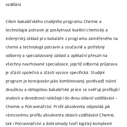
vzdělání.
Cílem bakalářského studijního programu Chemie a
technologie potravin je poskytnout kvalitní chemický a
inženýrský základ pro bakaláře z programu zaměřeného na
chemii a technologii potravin a současně a potřebný
odborný a specializovaný základ a aplikační přesah na
všechny navrhované specializace, jejichž odborná průprava
je zčásti společná a zčásti vysoce specifická. Studijní
program je koncipován jako kombinovaný, poněvadž státní
zkouškou a obhajobou bakalářské práce se ověřují profilující
znalosti a dovednosti náležející do dvou oblastí vzdělávání –
Chemie a Potravinářství. Profil absolventa odpovídá jak
rámcovému profilu absolventa oblasti vzdělávání Chemie,
tak i Potravinářství a dohromady tvoří logický komplexní