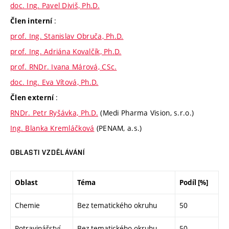
doc. Ing. Pavel Diviš, Ph.D.
:
Člen interní
prof. Ing. Stanislav Obruča, Ph.D.
prof. Ing. Adriána Kovalčík, Ph.D.
prof. RNDr. Ivana Márová, CSc.
doc. Ing. Eva Vítová, Ph.D.
:
Člen externí
RNDr. Petr Ryšávka, Ph.D.
(Medi Pharma Vision, s.r.o.)
Ing. Blanka Kremláčková
(PENAM, a.s.)
OBLASTI VZDĚLÁVÁNÍ
Oblast
Téma
Podíl [%]
Chemie
Bez tematického okruhu
50
Potravinářství
Bez tematického okruhu
50