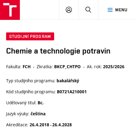
FCH
PŘIHLÁSIT
HLEDAT
MENU
VUT
SE
STUDIJNÍ PROGRAM
Chemie a technologie potravin
Fakulta:
Zkratka:
Ak. rok:
FCH
BKCP_CHTPO
2025/2026
Typ studijního programu:
bakalářský
Kód studijního programu:
B0721A210001
Udělovaný titul:
Bc.
Jazyk výuky:
čeština
Akreditace:
26.4.2018 - 26.4.2028