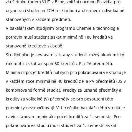
zkušebním řádem VUT v Brně, vnitřní normou Pravidla pro
organizaci studia na FCH a skladbou a obsahem individuálně
stanovených v každém předmětu.
V bakalářském studijním programu Chemie a technologie
potravin musí student získat minimálně 180 kreditů ve
stanovené kreditové skladbě.
Studijní plán je sestaven tak, aby studenti každý akademický
rok mohli získat alespoň 60 kreditů z P a PV předmětů.
Minimální počet kreditů nutných pro pokračování ve studiu je
v každém roce minimálně 40 kreditů z P a PV předmětů (35 v
kombinované formě studia). Kredity za uznané předměty a
kredity za volitelné (V) předměty se pro posouzení této
podmínky nezapočítávají. V 1. ročníku bakalářského studia je
navíc stanoven minimální počet kreditů za 1. semestr. Pro
pokračování ve studiu musí student za 1. semestr získat