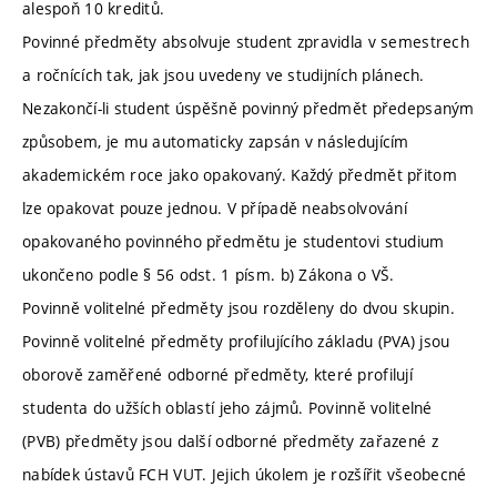
alespoň 10 kreditů.
Povinné předměty absolvuje student zpravidla v semestrech
a ročnících tak, jak jsou uvedeny ve studijních plánech.
Nezakončí-li student úspěšně povinný předmět předepsaným
způsobem, je mu automaticky zapsán v následujícím
akademickém roce jako opakovaný. Každý předmět přitom
lze opakovat pouze jednou. V případě neabsolvování
opakovaného povinného předmětu je studentovi studium
ukončeno podle § 56 odst. 1 písm. b) Zákona o VŠ.
Povinně volitelné předměty jsou rozděleny do dvou skupin.
Povinně volitelné předměty profilujícího základu (PVA) jsou
oborově zaměřené odborné předměty, které profilují
studenta do užších oblastí jeho zájmů. Povinně volitelné
(PVB) předměty jsou další odborné předměty zařazené z
nabídek ústavů FCH VUT. Jejich úkolem je rozšířit všeobecné