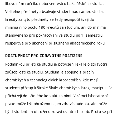
libovolném ročníku nebo semestru bakalářského studia.
Volitelné předměty absolvuje student nad rámec studia,
kredity za tyto předměty se tedy nezapočítávají do
minimálního počtu 180 kreditů za studium, ani do minima
stanoveného pro pokračování ve studiu po 1. semestru,
respektive pro ukončení příslušného akademického roku.
DOSTUPNOST PRO ZDRAVOTNĚ POSTIŽENÉ
Podmínkou přijetí ke studiu je potvrzení lékaře o zdravotní
způsobilosti ke studiu. Studium je spojeno s prací v
chemických a technologických laboratořích, kde mají
studenti přístup k široké škále chemických látek, manipulují a
přicházejí do přímého kontaktu s nimi. V rámci laboratorní
praxe může být ohroženo nejen zdraví studenta, ale může
být i studentem ohroženo zdraví ostatních osob. Proto se při