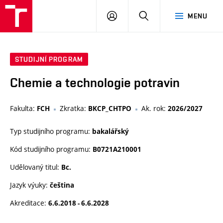
FCH
PŘIHLÁSIT
HLEDAT
MENU
VUT
SE
STUDIJNÍ PROGRAM
Chemie a technologie potravin
Fakulta:
Zkratka:
Ak. rok:
FCH
BKCP_CHTPO
2026/2027
Typ studijního programu:
bakalářský
Kód studijního programu:
B0721A210001
Udělovaný titul:
Bc.
Jazyk výuky:
čeština
Akreditace:
6.6.2018 - 6.6.2028