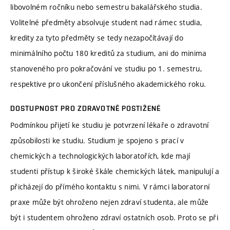
libovolném ročníku nebo semestru bakalářského studia.
Volitelné předměty absolvuje student nad rámec studia,
kredity za tyto předměty se tedy nezapočítávají do
minimálního počtu 180 kreditů za studium, ani do minima
stanoveného pro pokračování ve studiu po 1. semestru,
respektive pro ukončení příslušného akademického roku.
DOSTUPNOST PRO ZDRAVOTNĚ POSTIŽENÉ
Podmínkou přijetí ke studiu je potvrzení lékaře o zdravotní
způsobilosti ke studiu. Studium je spojeno s prací v
chemických a technologických laboratořích, kde mají
studenti přístup k široké škále chemických látek, manipulují a
přicházejí do přímého kontaktu s nimi. V rámci laboratorní
praxe může být ohroženo nejen zdraví studenta, ale může
být i studentem ohroženo zdraví ostatních osob. Proto se při