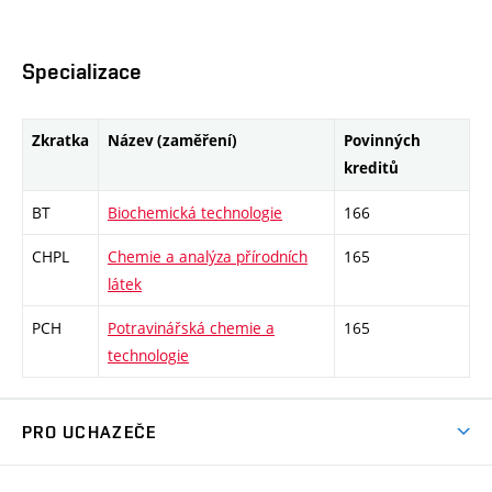
Specializace
Zkratka
Název (zaměření)
Povinných
kreditů
BT
Biochemická technologie
166
CHPL
Chemie a analýza přírodních
165
látek
PCH
Potravinářská chemie a
165
technologie
PRO UCHAZEČE
Studuj chemii na VUT