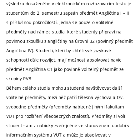
výsledku dosaženého v elektronickém rozřazovacím testu je
studentům do 2. semestru zapsán předmět Angličtina I – III
s příslušnou pokročilostí. Jedná se pouze o volitelné
předměty nad rámec studia, které studenty připraví na
povinnou zkoušku z angličtiny na úrovni B2 (povinný předmět
Angličtina IV). Studenti, kteří by chtěli své jazykové
schopnosti dále rozvíjet, mají možnost absolvovat navíc
předmět Angličtina C1 jako povinně volitelný předmět ze
skupiny PVB.
Během celého studia mohou studenti navštěvovat další
volitelné předměty, mezi něž patří tělesná výchova a tzv.
svobodné předměty (předměty nabízené jinými fakultami
VUT pro rozšíření všeobecných znalostí). Předměty si volí
student sám z nabídky zveřejněné ve stanoveném období v
informačním systému VUT a může je absolvovat v