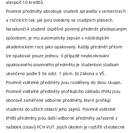
alespoň 10 kreditů.
Povinné předměty absolvuje student zpravidla v semestrech
a ročnících tak, jak jsou uvedeny ve studijních plánech.
Nezakončí-li student úspěšně povinný předmět předepsaným
způsobem, je mu automaticky zapsán v následujícím
akademickém roce jako opakovaný. Každý předmět přitom
lze opakovat pouze jednou. V případě neabsolvování
opakovaného povinného předmětu je studentovi studium
ukončeno podle § 56 odst. 1 písm. b) Zákona o VŠ.
Povinně volitelné předměty jsou rozděleny do dvou skupin.
Povinně volitelné předměty profilujícího základu (PVA) jsou
oborově zaměřené odborné předměty, které profilují
studenta do užších oblastí jeho zájmů. Povinně volitelné
(PVB) předměty jsou další odborné předměty zařazené z
nabídek ústavů FCH VUT. Jejich úkolem je rozšířit všeobecné