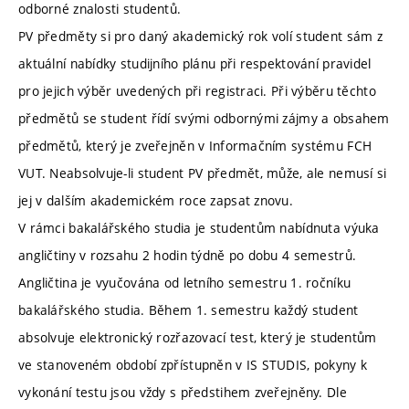
odborné znalosti studentů.
PV předměty si pro daný akademický rok volí student sám z
aktuální nabídky studijního plánu při respektování pravidel
pro jejich výběr uvedených při registraci. Při výběru těchto
předmětů se student řídí svými odbornými zájmy a obsahem
předmětů, který je zveřejněn v Informačním systému FCH
VUT. Neabsolvuje-li student PV předmět, může, ale nemusí si
jej v dalším akademickém roce zapsat znovu.
V rámci bakalářského studia je studentům nabídnuta výuka
angličtiny v rozsahu 2 hodin týdně po dobu 4 semestrů.
Angličtina je vyučována od letního semestru 1. ročníku
bakalářského studia. Během 1. semestru každý student
absolvuje elektronický rozřazovací test, který je studentům
ve stanoveném období zpřístupněn v IS STUDIS, pokyny k
vykonání testu jsou vždy s předstihem zveřejněny. Dle