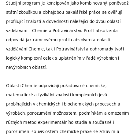
Studijní program je koncipován jako kombinovaný, poněvadž
státní zkouškou a obhajobou bakalářské práce se ověřují
profilující znalosti a dovednosti náležející do dvou oblastí
vzdělávání – Chemie a Potravinářství. Profil absolventa
odpovídá jak rámcovému profilu absolventa oblasti
vzdělávání Chemie, tak i Potravinářství a dohromady tvoří
logický komplexní celek s uplatněním v řadě výrobních i
nevýrobních oblastí.
Oblasti Chemie odpovídají požadované chemické,
matematické a fyzikální znalosti komplexních jevů
probíhajících v chemických i biochemických procesech a
výrobách, porozumění možnostem, podmínkám a omezením
různých metod experimentálního studia a současně i
porozumění souvislostem chemické praxe se zdravím a