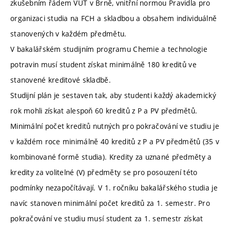
zkušebním řádem VUT v Brně, vnitřní normou Pravidla pro
organizaci studia na FCH a skladbou a obsahem individuálně
stanovených v každém předmětu.
V bakalářském studijním programu Chemie a technologie
potravin musí student získat minimálně 180 kreditů ve
stanovené kreditové skladbě.
Studijní plán je sestaven tak, aby studenti každý akademický
rok mohli získat alespoň 60 kreditů z P a PV předmětů.
Minimální počet kreditů nutných pro pokračování ve studiu je
v každém roce minimálně 40 kreditů z P a PV předmětů (35 v
kombinované formě studia). Kredity za uznané předměty a
kredity za volitelné (V) předměty se pro posouzení této
podmínky nezapočítávají. V 1. ročníku bakalářského studia je
navíc stanoven minimální počet kreditů za 1. semestr. Pro
pokračování ve studiu musí student za 1. semestr získat