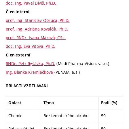
doc. Ing. Pavel Diviš, Ph.D.
:
Člen interní
prof. Ing. Stanislav Obruča, Ph.D.
prof. Ing. Adriána Kovalčík, Ph.D.
prof. RNDr. Ivana Márová, CSc.
doc. Ing. Eva Vítová, Ph.D.
:
Člen externí
RNDr. Petr Ryšávka, Ph.D.
(Medi Pharma Vision, s.r.o.)
Ing. Blanka Kremláčková
(PENAM, a.s.)
OBLASTI VZDĚLÁVÁNÍ
Oblast
Téma
Podíl [%]
Chemie
Bez tematického okruhu
50
Potravinářství
Bez tematického okruhu
50