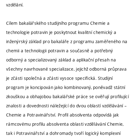
vzdělání.
Cílem bakalářského studijního programu Chemie a
technologie potravin je poskytnout kvalitní chemický a
inženýrský základ pro bakaláře z programu zaměřeného na
chemii a technologii potravin a současně a potřebný
odborný a specializovaný základ a aplikační přesah na
všechny navrhované specializace, jejichž odborná průprava
je zčásti společná a zčásti vysoce specifická. Studijní
program je koncipován jako kombinovaný, poněvadž státní
zkouškou a obhajobou bakalářské práce se ověřují profilující
znalosti a dovednosti náležející do dvou oblastí vzdělávání –
Chemie a Potravinářství. Profil absolventa odpovídá jak
rámcovému profilu absolventa oblasti vzdělávání Chemie,
tak i Potravinářství a dohromady tvoří logický komplexní