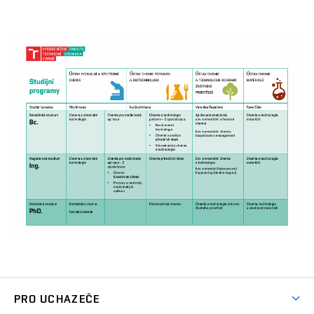
maturitního vysvědčení. Žádost o odklad termínu pošli
do stejného termínu na stejnou adresu.
PRO UCHAZEČE