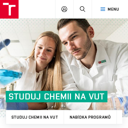
FCH
PŘIHLÁSIT
HLEDAT
MENU
VUT
SE
STUDUJ
CHEMII
NA
VUT
STUDUJ CHEMII NA VUT
NABÍDKA PROGRAMŮ
JA