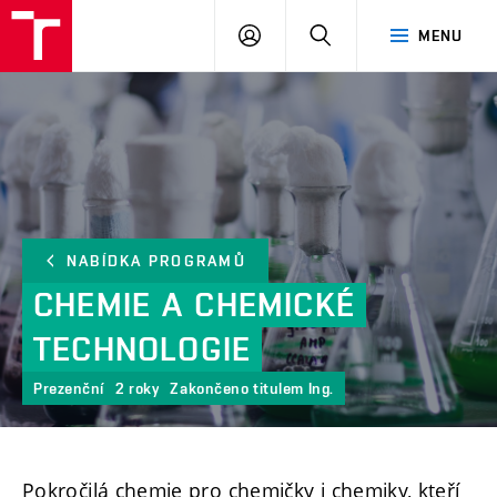
FCH
PŘIHLÁSIT
HLEDAT
MENU
VUT
SE
NABÍDKA PROGRAMŮ
CHEMIE
A
CHEMICKÉ
TECHNOLOGIE
Prezenční
2 roky
Zakončeno titulem Ing.
Pokročilá chemie pro chemičky i chemiky, kteří