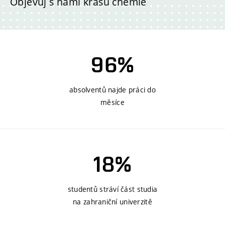
Objevuj s námi krásu chemie
96%
absolventů najde práci do
měsíce
18%
studentů stráví část studia
na zahraniční univerzitě