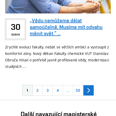
„Vědu nemůžeme dělat
30
samoúčelně. Musíme mít odvahu
měnit svět.“ ...
DUBEN
Zrychlit evoluci fakulty, nebát se větších ambicí a vystoupit z
komfortní zóny. Nový děkan Fakulty chemické VUT Stanislav
Obruča mluví o potřebě jasně profilované vědy, modernizaci
studijních ...
1
2
3
4
…
30
Další navazující magisterské