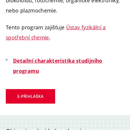
biokoloidů, fotochemie, organické elektroniky,
nebo plazmochemie.
Tento program zajišťuje
Ústav fyzikální a
spotřební chemie
.
Detailní charakteristika studijního
programu
E-PŘIHLÁŠKA