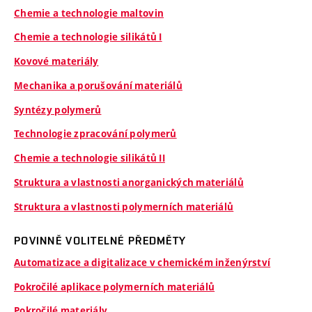
Chemie a technologie maltovin
Chemie a technologie silikátů I
Kovové materiály
Mechanika a porušování materiálů
Syntézy polymerů
Technologie zpracování polymerů
Chemie a technologie silikátů II
Struktura a vlastnosti anorganických materiálů
Struktura a vlastnosti polymerních materiálů
POVINNĚ VOLITELNÉ PŘEDMĚTY
Automatizace a digitalizace v chemickém inženýrství
Pokročilé aplikace polymerních materiálů
Pokročilé materiály