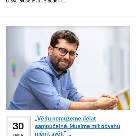
O své zkušenosti se podělili ...
„Vědu nemůžeme dělat
30
samoúčelně. Musíme mít odvahu
měnit svět.“ ...
DUBEN