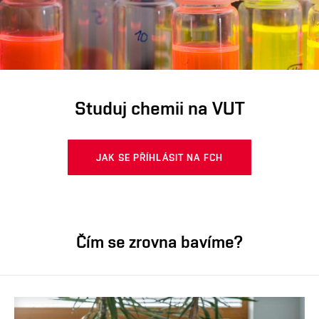
Studuj chemii na VUT
JAK SE PŘÍHLÁSIT NA FCH
Čím se zrovna bavíme?