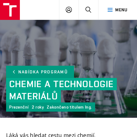
FCH
PŘIHLÁSIT
HLEDAT
MENU
VUT
SE
NABÍDKA PROGRAMŮ
CHEMIE
A
TECHNOLOGIE
MATERIÁLŮ
Prezenční
2 roky
Zakončeno titulem Ing.
Láká vás hledat cestu mezi chemií,