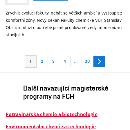
Zrychlit evoluci fakulty, nebát se větších ambicí a vystoupit z
komfortní zóny. Nový děkan Fakulty chemické VUT Stanislav
Obruča mluví o potřebě jasně profilované vědy, modernizaci
studijních ...
1
2
3
4
…
30
Další navazující magisterské
programy na FCH
Potravinářská chemie a biotechnologie
Environmentální chemie a technologie