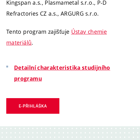
Kingspan a.s., Plasmametal s.r.o., P-D
Refractories CZ a.s., ARGURG s.r.o.
Tento program zajišťuje
Ústav chemie
materiálů
.
Detailní charakteristika studijního
programu
E-PŘIHLÁŠKA