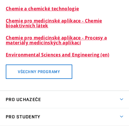
Chemie a chemické technologie
Chemie pro medicínské aplikace - Chemie
bioaktivních látek
Chemie pro medicínské aplikace - Procesy a
materiály medicínských aplikací
Environmental Sciences and Engineering (en)
VŠECHNY PROGRAMY
PRO UCHAZEČE
Studuj chemii na VUT
PRO STUDENTY
Nabídka programů
Aktuality