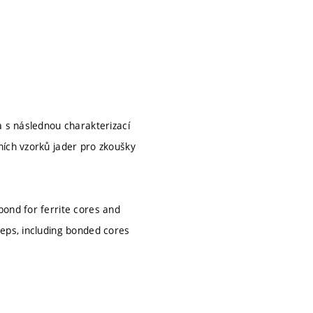
a s následnou charakterizací
ních vzorků jader pro zkoušky
bond for ferrite cores and
teps, including bonded cores