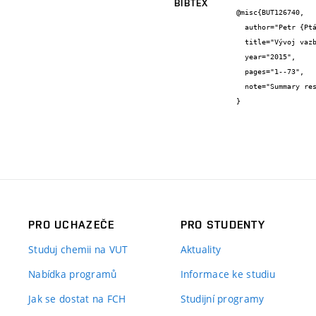
BIBTEX
@misc{BUT126740,

  author="Petr {Ptáček} and Tomáš {Opravil} and František {Šoukal}",

  title="Vývoj vazby pro velká feritová jádra",

  year="2015",

  pages="1--73",

  note="Summary research report"

}
PRO UCHAZEČE
PRO STUDENTY
Studuj chemii na VUT
Aktuality
Nabídka programů
Informace ke studiu
Jak se dostat na FCH
Studijní programy