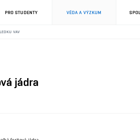
PRO STUDENTY
VĚDA A VÝZKUM
SPO
SLEDKU VAV
ová jádra
elká feritová jádra