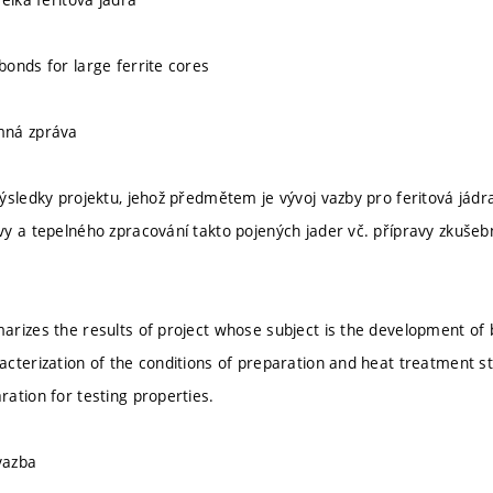
onds for large ferrite cores
mná zpráva
ýsledky projektu, jehož předmětem je vývoj vazby pro feritová jádr
y a tepelného zpracování takto pojených jader vč. přípravy zkušeb
rizes the results of project whose subject is the development of 
cterization of the conditions of preparation and heat treatment s
ation for testing properties.
vazba