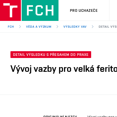
PRO UCHAZEČE
FCH
VĚDA A VÝZKUM
VÝSLEDKY VAV
DETAIL VÝ
DETAIL VÝSLEDKU S PŘESAHEM DO PRAXE
Vývoj vazby pro velká ferit
Vývoj vazby pro v