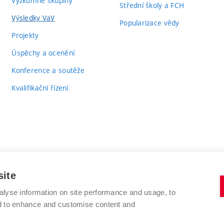
Výzkumné skupiny
Střední školy a FCH
Výsledky VaV
Popularizace vědy
Projekty
Úspěchy a ocenění
Konference a soutěže
Kvalifikační řízení
site
alyse information on site performance and usage, to
VYSOKÉ UČENÍ TECHNICKÉ V BRNĚ
nd to enhance and customise content and
FAKULTA CHEMICKÁ