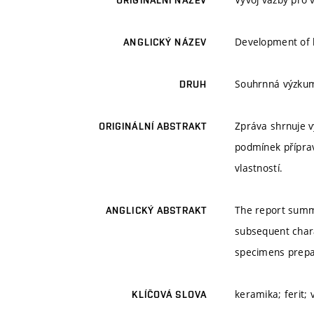
ORIGINÁLNÍ NÁZEV
Development of b
ANGLICKÝ NÁZEV
Souhrnná výzku
DRUH
Zpráva shrnuje v
ORIGINÁLNÍ ABSTRAKT
podmínek příprav
vlastností.
The report summa
ANGLICKÝ ABSTRAKT
subsequent chara
specimens prepar
keramika; ferit; 
KLÍČOVÁ SLOVA