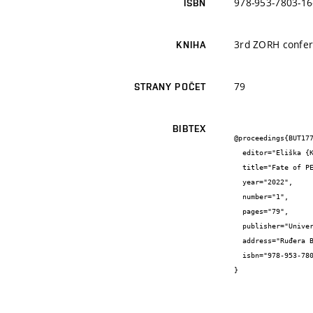
978-953-7803-16
ISBN
3rd ZORH confer
KNIHA
79
STRANY POČET
BIBTEX
@proceedings{BUT177
  editor="Eliška {Kameníková} and Jakub {Fojt} and Martin {Brtnický} and Jiří {Kučerík}",

  title="Fate of PET microplastics in soil",

  year="2022",

  number="1",

  pages="79",

  publisher="University of Split, Faculty of Chemistry and Technology",

  address="Ruđera Boškovića 35, 21000 Split",

  isbn="978-953-7803-16-2"

}