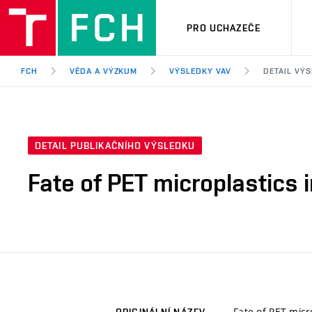
PRO UCHAZEČE
FCH
VĚDA A VÝZKUM
VÝSLEDKY VAV
DETAIL VÝ
DETAIL PUBLIKAČNÍHO VÝSLEDKU
Fate of PET microplastics i
Fate of PET micro