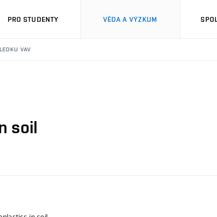
PRO STUDENTY
VĚDA A VÝZKUM
SPO
SLEDKU VAV
n soil
plastics in soil