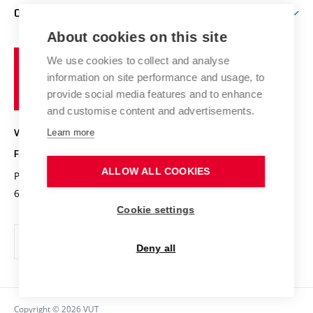
Firemní spolupráce
Výzkumné skupiny
O FAKULTĚ
Knihovna
E-přihláška
Zahraniční spolupráce
Výsledky VaV
About cookies on this site
Studium a stáže v zahraničí
Organizační struktura
Fórum Chemistry and Life
Vysoké
Projekty
We use cookies to collect and analyse
Pracovní nabídky
Historie fakulty
učení
Střední školy a FCH
information on site performance and usage, to
Úspěchy a ocenění
Den chemie
technické
Kalendář akcí
provide social media features and to enhance
Popularizace vědy
Konference a soutěže
v
and customise content and advertisements.
Chemici z VUT
Fotogalerie
Brně
Kvalifikační řízení
Learn more
VYSOKÉ UČENÍ TECHNICKÉ V BRNĚ
Stipendia
Absolventi
FAKULTA CHEMICKÁ
Studijní předpisy
Reklamní předměty
ALLOW ALL COOKIES
Purkyňova 464/118
www.fch.vut.cz
Fakultní časopis
612 00 Brno
info@fch.vut.cz
Cookie settings
Pro média
Informační tabule
Deny all
Sociální bezpečí
Ochrana osobních údajů
Copyright © 2026 VUT
Kontakty