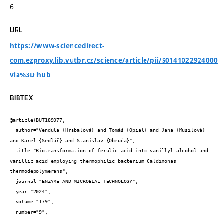
6
URL
https://www-sciencedirect-
com.ezproxy.lib.vutbr.cz/science/article/pii/S014102292400
via%3Dihub
BIBTEX
@article{BUT189077,

  author="Vendula {Hrabalová} and Tomáš {Opial} and Jana {Musilová} 
and Karel {Sedlář} and Stanislav {Obruča}",

  title="Biotransformation of ferulic acid into vanillyl alcohol and 
vanillic acid employing thermophilic bacterium Caldimonas 
thermodepolymerans",

  journal="ENZYME AND MICROBIAL TECHNOLOGY",

  year="2024",

  volume="179",

  number="9",
