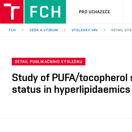
PRO UCHAZEČE
FCH
VĚDA A VÝZKUM
VÝSLEDKY VAV
DETAIL VÝ
DETAIL PUBLIKAČNÍHO VÝSLEDKU
Study of PUFA/tocopherol 
status in hyperlipidaemics