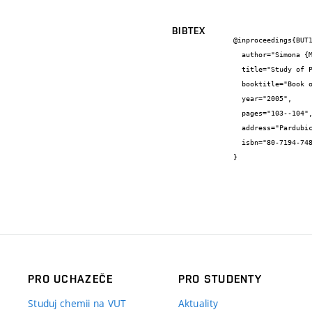
BIBTEX
@inproceedings{BUT1
  author="Simona {Macuchová} and Rostislav {Kotrla} and Ivana {Márová} and Renata {Mikulíková}",

  title="Study of PUFA/tocopherol suplement intake on lipid metabolism and antioxidant status in hyperlipidaemics",

  booktitle="Book of Abstract",

  year="2005",

  pages="103--104",

  address="Pardubice",

  isbn="80-7194-748-2"

}
PRO UCHAZEČE
PRO STUDENTY
Studuj chemii na VUT
Aktuality