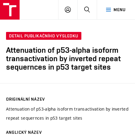
FCH
PŘIHLÁSIT
HLEDAT
MENU
VUT
SE
DETAIL PUBLIKAČNÍHO VÝSLEDKU
Attenuation of p53-alpha isoform
transactivation by inverted repeat
sequernces in p53 target sites
ORIGINÁLNÍ NÁZEV
Attenuation of p53-alpha isoform transactivation by inverted
repeat sequernces in p53 target sites
ANGLICKÝ NÁZEV