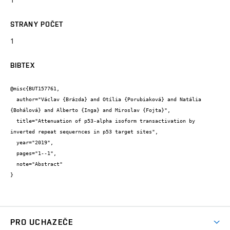
STRANY POČET
1
BIBTEX
@misc{BUT157761,

  author="Václav {Brázda} and Otília {Porubiaková} and Natália 
{Bohálová} and Alberto {Inga} and Miroslav {Fojta}",

  title="Attenuation of p53-alpha isoform transactivation by 
inverted repeat sequernces in p53 target sites",

  year="2019",

  pages="1--1",

  note="Abstract"

}
PRO UCHAZEČE