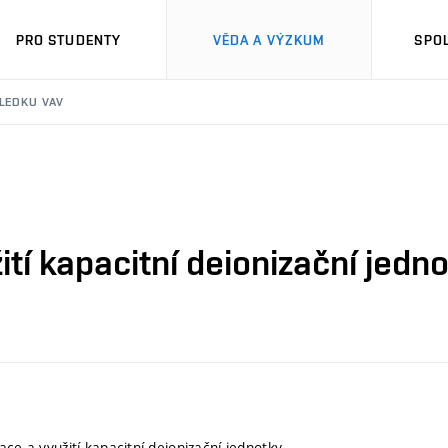
PRO STUDENTY
VĚDA A VÝZKUM
SPO
SLEDKU VAV
ití kapacitní deionizační jedn
ace a využití kapacitní deionizační jednotky