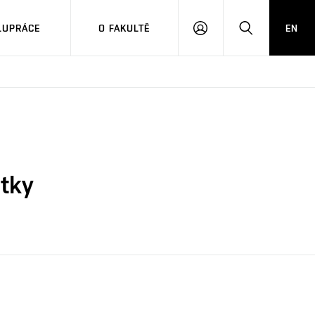
LUPRÁCE
O FAKULTĚ
EN
PŘIHLÁSIT
HLEDAT
SE
otky