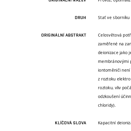
ORIGINÁLNÍ NÁZEV
Stať ve sborník
DRUH
Celosvětová potř
ORIGINÁLNÍ ABSTRAKT
zaměřené na zam
deionizace jako 
membránovými pr
iontoměniči není 
z roztoku elektro
roztoku, vliv po
odzkoušení účinn
chloridy).
Kapacitní deioni
KLÍČOVÁ SLOVA