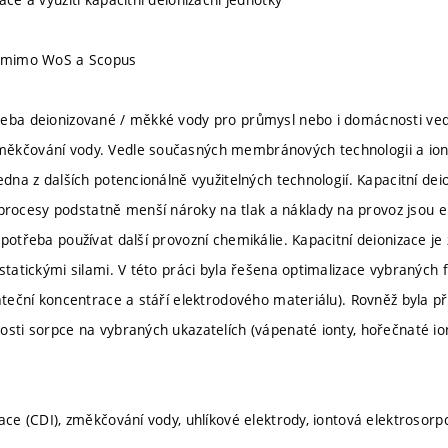
u mimo WoS a Scopus
eba deionizované / měkké vody pro průmysl nebo i domácnosti vede
ěkčování vody. Vedle současných membránových technologii a iont
jedna z dalších potencionálně využitelných technologií. Kapacitní de
ocesy podstatně menší nároky na tlak a náklady na provoz jsou ek
potřeba používat další provozní chemikálie. Kapacitní deionizace je
statickými silami. V této práci byla řešena optimalizace vybraných fa
čáteční koncentrace a stáří elektrodového materiálu). Rovněž byla 
osti sorpce na vybraných ukazatelích (vápenaté ionty, hořečnaté ion
zace (CDI), změkčování vody, uhlíkové elektrody, iontová elektrosorp