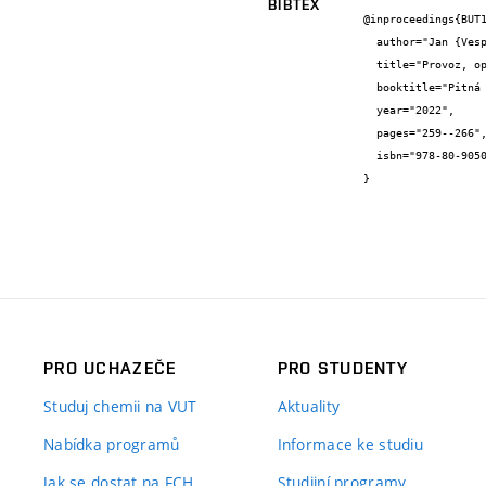
BIBTEX
@inproceedings{BUT1
  author="Jan {Vespalec} and Martina {Repková} and Martina {Švábová}",

  title="Provoz, optimalizace a využití kapacitní deionizační jednotky",

  booktitle="Pitná voda 2022 - sborník přednášek",

  year="2022",

  pages="259--266",

  isbn="978-80-905059-9-5"

}
PRO UCHAZEČE
PRO STUDENTY
Studuj chemii na VUT
Aktuality
Nabídka programů
Informace ke studiu
Jak se dostat na FCH
Studijní programy