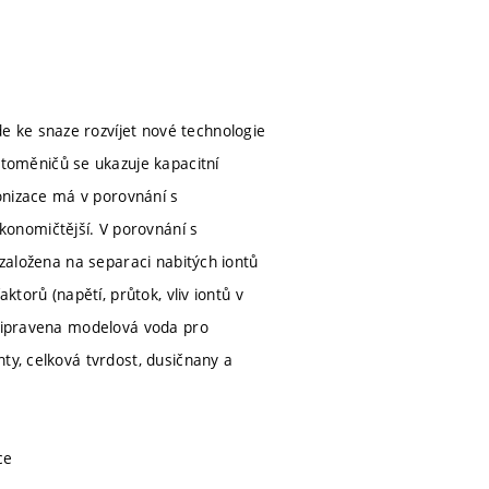
 ke snaze rozvíjet nové technologie
oměničů se ukazuje kapacitní
ionizace má v porovnání s
onomičtější. V porovnání s
 založena na separaci nabitých iontů
ktorů (napětí, průtok, vliv iontů v
připravena modelová voda pro
ty, celková tvrdost, dusičnany a
ce