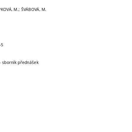
EPKOVÁ, M.; ŠVÁBOVÁ, M.
-5
- sborník přednášek