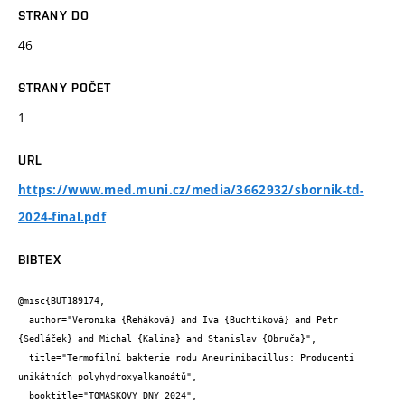
STRANY DO
46
STRANY POČET
1
URL
https://www.med.muni.cz/media/3662932/sbornik-td-
2024-final.pdf
BIBTEX
@misc{BUT189174,

  author="Veronika {Řeháková} and Iva {Buchtíková} and Petr 
{Sedláček} and Michal {Kalina} and Stanislav {Obruča}",

  title="Termofilní bakterie rodu Aneurinibacillus: Producenti 
unikátních polyhydroxyalkanoátů",

  booktitle="TOMÁŠKOVY DNY 2024",
