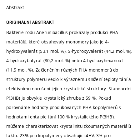
Abstrakt
ORIGINÁLNÍ ABSTRAKT
Bakterie rodu Anerunibacillus prokázaly produkci PHA
materiálů, které obsahovaly monomery jako je 4-
hydroxyvalerát (53,1 mol. %), 5-hydroxyvalerát (44,2 mol. %),
4-hydroxybutyrát (80,2 mol. %) nebo 4-hydroxyhexanoát
(11,5 mol. %). Začleněním různých PHA monomerů do
struktury polymeru vedlo k výraznému snížení teploty tání a
efektivnímu narušení jejich krystalické struktury. Standardní
P(3HB) je obvykle krystalický zhruba z 59 %. Pokud
porovnáme hodnoty produkovaných PHA kopolymerů s
hodnotami entalpie tání 100 % krystalického P(3HB),
můžeme charakterizovat krystalinitu zkoumaných materiálů
takto: 23% pro kopolymery obsahující 4HV, 3% pro