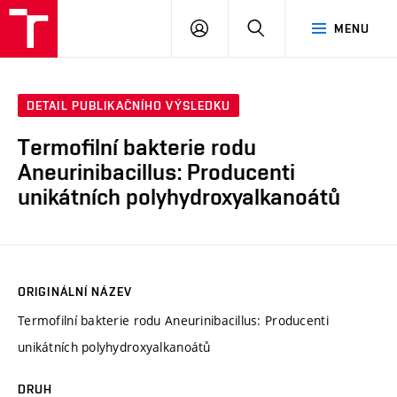
FCH
PŘIHLÁSIT
HLEDAT
MENU
VUT
SE
DETAIL PUBLIKAČNÍHO VÝSLEDKU
Termofilní bakterie rodu
Aneurinibacillus: Producenti
unikátních polyhydroxyalkanoátů
ORIGINÁLNÍ NÁZEV
Termofilní bakterie rodu Aneurinibacillus: Producenti
unikátních polyhydroxyalkanoátů
DRUH