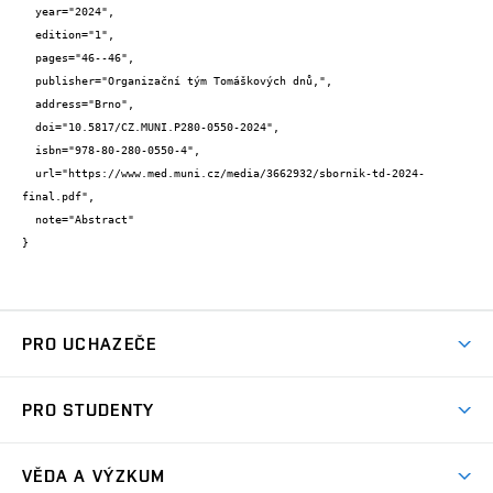
  year="2024",

  edition="1",

  pages="46--46",

  publisher="Organizační tým Tomáškových dnů,",

  address="Brno",

  doi="10.5817/CZ.MUNI.P280-0550-2024",

  isbn="978-80-280-0550-4",

  url="https://www.med.muni.cz/media/3662932/sbornik-td-2024-
final.pdf",

  note="Abstract"

}
PRO UCHAZEČE
Studuj chemii na VUT
PRO STUDENTY
Nabídka programů
Aktuality
Jak se dostat na FCH
VĚDA A VÝZKUM