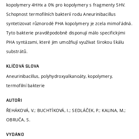
kopolymery 4HHx a 0% pro kopolymery s fragmenty 5HV.
Schopnost termofilních bakterií rodu Aneurinibacillus
syntetizovat různorodé PHA kopolymery je zcela mimořádná.
Tyto bakterie pravděpodobně disponují málo specifickými
PHA syntázami, které jim umožňují využívat širokou škálu
substrátů.
KLÍČOVÁ SLOVA
Aneurinibacillus, polyhydroxyalkanoáty, kopolymery,
termofilní bakterie
AUTOŘI
ŘEHÁKOVÁ, V.; BUCHTÍKOVÁ, I.; SEDLÁČEK, P.; KALINA, M.;
OBRUČA, S.
VYDÁNO