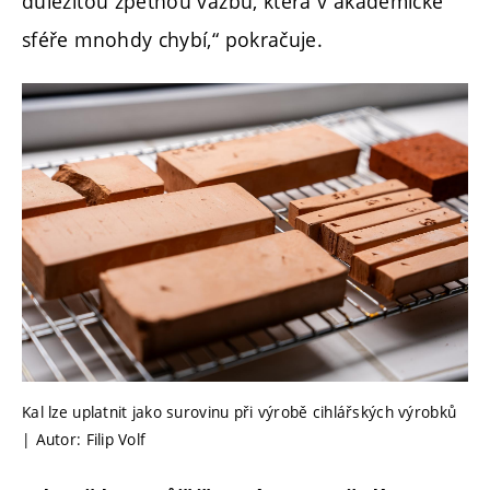
důležitou zpětnou vazbu, která v akademické
sféře mnohdy chybí,“ pokračuje.
Kal lze uplatnit jako surovinu při výrobě cihlářských výrobků
| Autor: Filip Volf