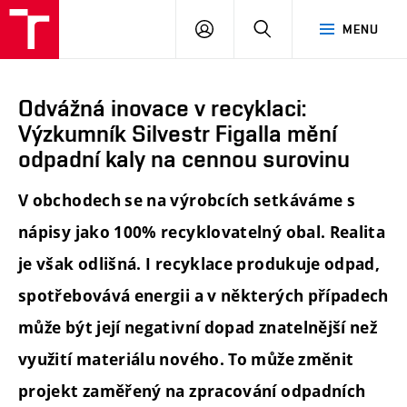
FCH
PŘIHLÁSIT
HLEDAT
MENU
VUT
SE
Odvážná inovace v recyklaci:
Výzkumník Silvestr Figalla mění
odpadní kaly na cennou surovinu
V obchodech se na výrobcích setkáváme s
nápisy jako 100% recyklovatelný obal. Realita
je však odlišná. I recyklace produkuje odpad,
spotřebovává energii a v některých případech
může být její negativní dopad znatelnější než
využití materiálu nového. To může změnit
projekt zaměřený na zpracování odpadních