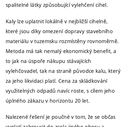
spalitelné látky způsobující vylehčení cihel.
Kaly lze uplatnit lokálně v nejbližší cihelně,
které jsou díky omezení dopravy stavebního
materiálu v tuzemsku rozmístěny rovnoměrně.
Metoda má tak nemalý ekonomický benefit, a
to jak na úspoře nákupu stávajících
vylehčovadel, tak na straně původce kalu, který
za jeho likvidaci platí. Cena za skládkování
využitelných odpadů navíc roste, s cílem jeho
úplného zákazu v horizontu 20 let.
Nalezené řešení je poučné v tom, že se občas
vyplatí zabrousit do zcela jiného oboru a