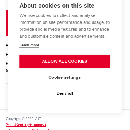
Zahraniční spolupráce
Výsledky VaV
About cookies on this site
Studium a stáže v zahraničí
Organizační struktura
Fórum Chemistry and Life
Vysoké
Projekty
We use cookies to collect and analyse
Pracovní nabídky
Historie fakulty
učení
Střední školy a FCH
information on site performance and usage, to
Úspěchy a ocenění
Den chemie
technické
Kalendář akcí
provide social media features and to enhance
Popularizace vědy
Konference a soutěže
v
and customise content and advertisements.
Chemici z VUT
Fotogalerie
Brně
Kvalifikační řízení
Learn more
VYSOKÉ UČENÍ TECHNICKÉ V BRNĚ
Stipendia
Absolventi
FAKULTA CHEMICKÁ
Studijní předpisy
Reklamní předměty
ALLOW ALL COOKIES
Purkyňova 464/118
www.fch.vut.cz
Fakultní časopis
612 00 Brno
info@fch.vut.cz
Cookie settings
Pro média
Informační tabule
Deny all
Sociální bezpečí
Ochrana osobních údajů
Copyright © 2026 VUT
Kontakty
Prohlášení o přístupnosti