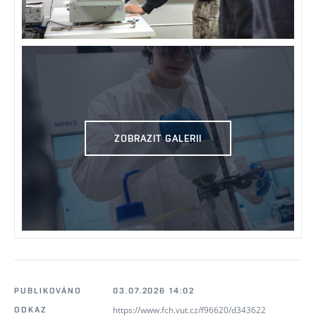
ZOBRAZIT GALERII
PUBLIKOVÁNO
03.07.2026 14:02
https://www.fch.vut.cz/f96620/d343622
ODKAZ