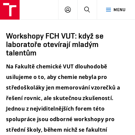
FCH
PŘIHLÁSIT
HLEDAT
MENU
VUT
SE
Workshopy FCH VUT: když se
laboratoře otevírají mladým
talentům
Na Fakultě chemické VUT dlouhodobě
usilujeme o to, aby chemie nebyla pro
středoškoláky jen memorování vzorečků a
řešení rovnic, ale skutečnou zkušeností.
Jednou z nejviditelnějších forem této
spolupráce jsou odborné workshopy pro
střední školy, během nichž se fakultní