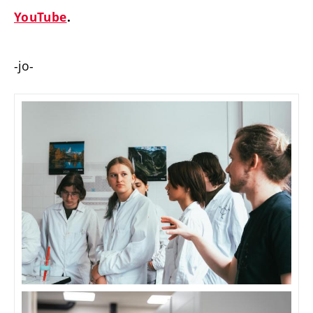
YouTube
.
-jo-