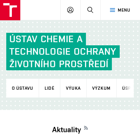
FCH
PŘIHLÁSIT
HLEDAT
MENU
VUT
SE
ÚSTAV
CHEMIE
A
TECHNOLOGIE
OCHRANY
ŽIVOTNÍHO
PROSTŘEDÍ
O ÚSTAVU
LIDÉ
VÝUKA
VÝZKUM
ÚSPĚCH
Aktuality