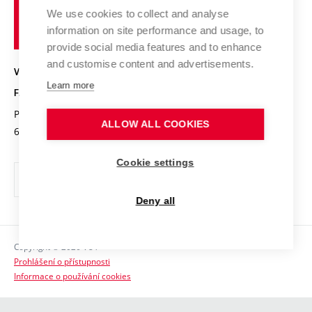
Pracovní nabídky
Historie fakulty
učení
Střední školy a FCH
We use cookies to collect and analyse
Úspěchy a ocenění
Den chemie
technické
Kalendář akcí
information on site performance and usage, to
Popularizace vědy
Konference a soutěže
v
provide social media features and to enhance
Chemici z VUT
Fotogalerie
Brně
and customise content and advertisements.
Kvalifikační řízení
VYSOKÉ UČENÍ TECHNICKÉ V BRNĚ
Stipendia
Absolventi
Learn more
FAKULTA CHEMICKÁ
Studijní předpisy
Reklamní předměty
Purkyňova 464/118
www.fch.vut.cz
ALLOW ALL COOKIES
Fakultní časopis
612 00 Brno
info@fch.vut.cz
Pro média
Cookie settings
Informační tabule
Sociální bezpečí
Deny all
Ochrana osobních údajů
Copyright © 2026 VUT
Kontakty
Prohlášení o přístupnosti
Informace o používání cookies