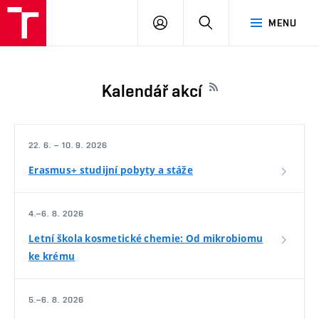
FCH
PŘIHLÁSIT
HLEDAT
MENU
VUT
SE
Kalendář akcí
22. 6. – 10. 9. 2026
Erasmus+ studijní pobyty a stáže
4.–6. 8. 2026
Letní škola kosmetické chemie: Od mikrobiomu
ke krému
5.–6. 8. 2026