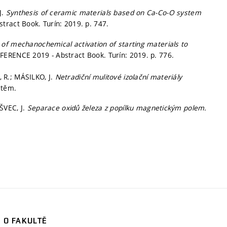
J.
Synthesis of ceramic materials based on Ca-Co-O system
tract Book. Turín: 2019.
p. 747.
 of mechanochemical activation of starting materials to
FERENCE 2019 - Abstract Book. Turín: 2019.
p. 776.
 R.; MÁSILKO, J.
Netradiční mulitové izolační materiály
štěm.
ŠVEC, J.
Separace oxidů železa z popílku magnetickým polem.
O FAKULTĚ