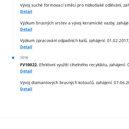
Vývoj suché formovací směsi pro nízkotlaké odlévání, za
Detail
Výzkum brusných vrstev a vývoj keramické vazby, zaháje
Detail
Výzkum zpracování odpadních kalů, zahájení: 01.02.2017
Detail
2016
, Efektivní využití cihelného recyklátu, zahájení
FV10022
Detail
Vývoj diamantových brusných kotoučů, zahájení: 07.06.2
Detail