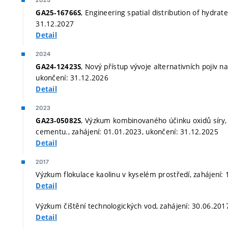
2025
, Engineering spatial distribution of hydra
GA25-16766S
31.12.2027
Detail
2024
, Nový přístup vývoje alternativních pojiv n
GA24-12423S
ukončení: 31.12.2026
Detail
2023
, Výzkum kombinovaného účinku oxidů síry, m
GA23-05082S
cementu., zahájení: 01.01.2023, ukončení: 31.12.2025
Detail
2017
Výzkum flokulace kaolinu v kyselém prostředí, zahájení:
Detail
Výzkum čištění technologických vod, zahájení: 30.06.201
Detail