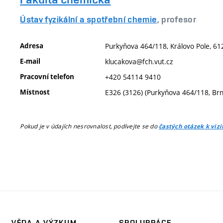
Ústav fyzikální a spotřební chemie
, profesor
Adresa
Purkyňova 464/118, Královo Pole, 61
E-mail
klucakova@fch.vut.cz
Pracovní telefon
+420 54114 9410
Místnost
E326 (3126) (Purkyňova 464/118, Br
Pokud je v údajích nesrovnalost, podívejte se do
častých otázek k viz
VĚDA A VÝZKUM
SPOLUPRÁCE