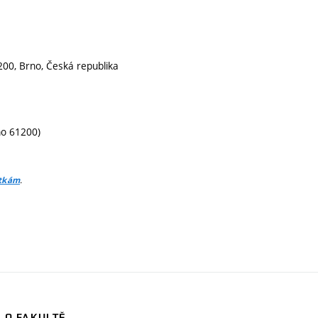
200, Brno, Česká republika
no 61200)
.
itkám
O FAKULTĚ