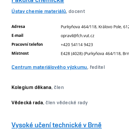
Ústav chemie materiálů
, docent
Adresa
Purkyňova 464/118, Královo Pole, 61
E-mail
opravil@fch.vut.cz
Pracovní telefon
+420 54114 9423
Místnost
E428 (4028) (Purkyňova 464/118, Br
Centrum materiálového výzkumu
, ředitel
Kolegium děkana
, člen
Vědecká rada
, člen vědecké rady
Vysoké učení technické v Brně