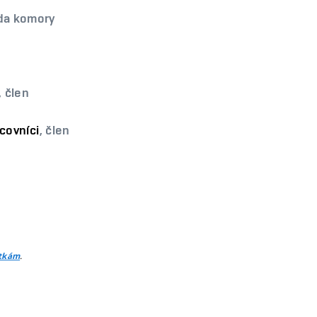
da komory
, člen
covníci
, člen
.
itkám