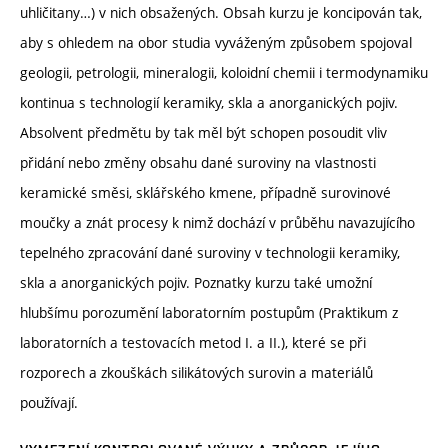
uhličitany…) v nich obsažených. Obsah kurzu je koncipován tak,
aby s ohledem na obor studia vyváženým způsobem spojoval
geologii, petrologii, mineralogii, koloidní chemii i termodynamiku
kontinua s technologií keramiky, skla a anorganických pojiv.
Absolvent předmětu by tak měl být schopen posoudit vliv
přidání nebo změny obsahu dané suroviny na vlastnosti
keramické směsi, sklářského kmene, případně surovinové
moučky a znát procesy k nimž dochází v průběhu navazujícího
tepelného zpracování dané suroviny v technologii keramiky,
skla a anorganických pojiv. Poznatky kurzu také umožní
hlubšímu porozumění laboratorním postupům (Praktikum z
laboratorních a testovacích metod I. a II.), které se při
rozporech a zkouškách silikátových surovin a materiálů
používají.