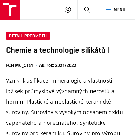
FCH
PŘIHLÁSIT
HLEDAT
MENU
VUT
SE
DETAIL PŘEDMĚTU
Chemie a technologie silikátů I
FCH-MC_CTS1
Ak. rok: 2021/2022
Vznik, klasifikace, mineralogie a vlastnosti
ložisek průmyslově významných nerostů a
hornin. Plastické a neplastické keramické
suroviny. Suroviny s vysokým obsahem oxidu
vápenatého a hořečnatého. Syntetické
suroviny pro keramiku. Suroviny pro výrobu