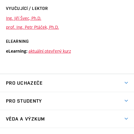
VYUČUJÍCÍ / LEKTOR
Ing. Jiří Švec, Ph.D.
prof. Ing. Petr Ptáček, Ph.D.
ELEARNING
aktuální otevřený kurz
eLearning:
PRO UCHAZEČE
Studuj chemii na VUT
PRO STUDENTY
Nabídka programů
Aktuality
Jak se dostat na FCH
VĚDA A VÝZKUM
Informace ke studiu
Přípravné kurzy
Témata