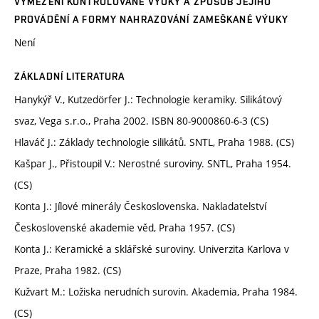
VYMEZENÍ KONTROLOVANÉ VÝUKY A ZPŮSOB JEJÍHO
PROVÁDĚNÍ A FORMY NAHRAZOVÁNÍ ZAMEŠKANÉ VÝUKY
Není
ZÁKLADNÍ LITERATURA
Hanykýř V., Kutzedörfer J.: Technologie keramiky. Silikátový
svaz, Vega s.r.o., Praha 2002. ISBN 80-9000860-6-3 (CS)
Hlaváč J.: Základy technologie silikátů. SNTL, Praha 1988. (CS)
Kašpar J., Přistoupil V.: Nerostné suroviny. SNTL, Praha 1954.
(CS)
Konta J.: Jílové minerály Československa. Nakladatelství
Československé akademie věd, Praha 1957. (CS)
Konta J.: Keramické a sklářské suroviny. Univerzita Karlova v
Praze, Praha 1982. (CS)
Kužvart M.: Ložiska nerudních surovin. Akademia, Praha 1984.
(CS)