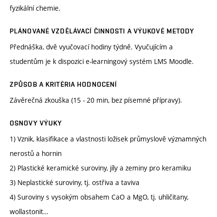
fyzikální chemie.
PLÁNOVANÉ VZDĚLÁVACÍ ČINNOSTI A VÝUKOVÉ METODY
Přednáška, dvě vyučovací hodiny týdně. Vyučujícím a
studentům je k dispozici e-learningový systém LMS Moodle.
ZPŮSOB A KRITÉRIA HODNOCENÍ
Závěrečná zkouška (15 - 20 min, bez písemné přípravy).
OSNOVY VÝUKY
1) Vznik, klasifikace a vlastnosti ložisek průmyslově významných
nerostů a hornin
2) Plastické keramické suroviny, jíly a zeminy pro keramiku
3) Neplastické suroviny, tj. ostřiva a taviva
4) Suroviny s vysokým obsahem CaO a MgO, tj. uhličitany,
wollastonit…