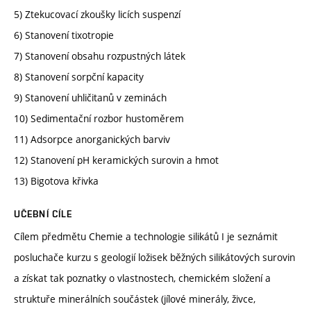
5) Ztekucovací zkoušky licích suspenzí
6) Stanovení tixotropie
7) Stanovení obsahu rozpustných látek
8) Stanovení sorpční kapacity
9) Stanovení uhličitanů v zeminách
10) Sedimentační rozbor hustoměrem
11) Adsorpce anorganických barviv
12) Stanovení pH keramických surovin a hmot
13) Bigotova křivka
UČEBNÍ CÍLE
Cílem předmětu Chemie a technologie silikátů I je seznámit
posluchače kurzu s geologií ložisek běžných silikátových surovin
a získat tak poznatky o vlastnostech, chemickém složení a
struktuře minerálních součástek (jílové minerály, živce,