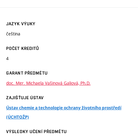
JAZYK VÝUKY
čeština
POČET KREDITŮ
4
GARANT PŘEDMĚTU
doc. Mgr. Michaela Vašinová Galiová, Ph.D.
ZAJIŠŤUJE ÚSTAV
Ústav chemie a technologie ochrany životního prostředí
(ÚCHTOŽP)
VÝSLEDKY UČENÍ PŘEDMĚTU