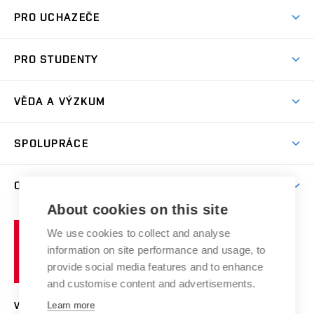
PRO UCHAZEČE
Studuj chemii na VUT
PRO STUDENTY
Nabídka programů
Aktuality
Jak se dostat na FCH
VĚDA A VÝZKUM
Informace ke studiu
Přípravné kurzy
Témata
Studijní programy
SPOLUPRÁCE
Den otevřených dveří
Centrum materiálového výzkumu
Pro prváky
Kontakty
Firemní spolupráce
Výzkumné skupiny
O FAKULTĚ
Knihovna
E-přihláška
Zahraniční spolupráce
Výsledky VaV
About cookies on this site
Studium a stáže v zahraničí
Organizační struktura
Fórum Chemistry and Life
Vysoké
Projekty
We use cookies to collect and analyse
Pracovní nabídky
Historie fakulty
učení
Střední školy a FCH
information on site performance and usage, to
Úspěchy a ocenění
Den chemie
technické
Kalendář akcí
provide social media features and to enhance
Popularizace vědy
Konference a soutěže
v
and customise content and advertisements.
Chemici z VUT
Fotogalerie
Brně
Kvalifikační řízení
Learn more
VYSOKÉ UČENÍ TECHNICKÉ V BRNĚ
Stipendia
Absolventi