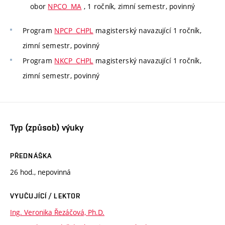
obor
NPCO_MA
, 1 ročník, zimní semestr, povinný
Program
NPCP_CHPL
magisterský navazující 1 ročník,
zimní semestr, povinný
Program
NKCP_CHPL
magisterský navazující 1 ročník,
zimní semestr, povinný
Typ (způsob) výuky
PŘEDNÁŠKA
26 hod., nepovinná
VYUČUJÍCÍ / LEKTOR
Ing. Veronika Řezáčová, Ph.D.