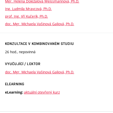
Mgr. Helena Doležalová Weissmannová, Ph.D.
Ing. Ludmila Mravcová, Ph.D.
prof. Ing. Jiří Kučerík, Ph.D.
doc. Mgr. Michaela Vašinová Galiová, Ph.D.
KONZULTACE V KOMBINOVANÉM STUDIU
26 hod., nepovinná
VYUČUJÍCÍ / LEKTOR
doc. Mgr. Michaela Vašinová Galiová, Ph.D.
ELEARNING
aktuální otevřený kurz
eLearning: