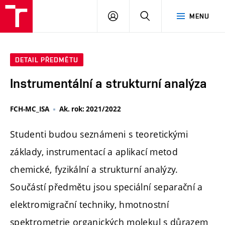
FCH
PŘIHLÁSIT
HLEDAT
MENU
VUT
SE
DETAIL PŘEDMĚTU
Instrumentální a strukturní analýza
FCH-MC_ISA
Ak. rok: 2021/2022
Studenti budou seznámeni s teoretickými
základy, instrumentací a aplikací metod
chemické, fyzikální a strukturní analýzy.
Součástí předmětu jsou speciální separační a
elektromigrační techniky, hmotnostní
spektrometrie organických molekul s důrazem