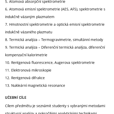
5. Atomová absorpční spektrometrie
6. Atomová emisní spektrometrie (AES, AFS), spektrometrie s
indukčně vázaným plazmatem
7. Hmotnostní spektrometrie a optická emisní spektrometrie
indukčně vázaného plazmatu
8. Termická analýza – Termogravimetrie, simultánní metody
9. Termická analýza – Diferenční termická analýza, diferenční
kompenzační kalorimetrie
10. Rentgenová fluorescence, Augerova spektrometrie
11. Elektronová mikroskopie
12. Rentgenová difrakce
13. Nukleární magnetická resonance
UČEBNÍ CÍLE
Cílem předmětu je seznámit studenty s vybranými metodami
strukturní analýzy a pokročilými analytickými technikami