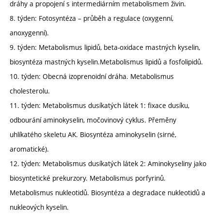
dráhy a propojení s intermediárním metabolismem živin.
8. týden: Fotosyntéza – průběh a regulace (oxygenní,
anoxygenní).
9. týden: Metabolismus lipidů, beta-oxidace mastných kyselin,
biosyntéza mastných kyselin.Metabolismus lipidů a fosfolipidů.
10. týden: Obecná izoprenoidní dráha. Metabolismus
cholesterolu.
11. týden: Metabolismus dusíkatých látek 1: fixace dusíku,
odbourání aminokyselin, močovinový cyklus. Přeměny
uhlíkatého skeletu AK. Biosyntéza aminokyselin (sirné,
aromatické).
12. týden: Metabolismus dusíkatých látek 2: Aminokyseliny jako
biosyntetické prekurzory. Metabolismus porfyrinů.
Metabolismus nukleotidů. Biosyntéza a degradace nukleotidů a
nukleových kyselin.