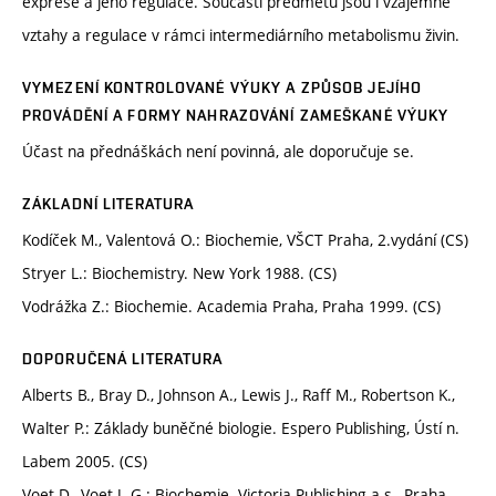
exprese a jeho regulace. Součástí předmětu jsou i vzájemné
vztahy a regulace v rámci intermediárního metabolismu živin.
VYMEZENÍ KONTROLOVANÉ VÝUKY A ZPŮSOB JEJÍHO
PROVÁDĚNÍ A FORMY NAHRAZOVÁNÍ ZAMEŠKANÉ VÝUKY
Účast na přednáškách není povinná, ale doporučuje se.
ZÁKLADNÍ LITERATURA
Kodíček M., Valentová O.: Biochemie, VŠCT Praha, 2.vydání (CS)
Stryer L.: Biochemistry. New York 1988. (CS)
Vodrážka Z.: Biochemie. Academia Praha, Praha 1999. (CS)
DOPORUČENÁ LITERATURA
Alberts B., Bray D., Johnson A., Lewis J., Raff M., Robertson K.,
Walter P.: Základy buněčné biologie. Espero Publishing, Ústí n.
Labem 2005. (CS)
Voet D., Voet J. G.: Biochemie. Victoria Publishing a.s., Praha