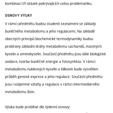
kombinaci tří otázek pokrývajících celou problematiku.
OSNOVY VÝUKY
V rámci předmětu budou studenti seznámeni se základy
buněčného metabolismu a jeho regulacemi. Na základě
obecných principů biochemické termodynamiky budou
probírány základní dráhy metabolismu sacharidů, mastných
kyselin a aminokyselin. Součástí předmětu jsou dále biologické
oxidace, tvorba buněčné energie a fotosyntéza. V rámci
metabolismu nukleových kyselin a bílkovin bude vysvětlen
průběh genové exprese a jeho regulace. Součástí předmětu
jsou i vzájemné vztahy a regulace v rámci intermediárního
metabolismu živin.
Výuka bude probíhat dle týdenní osnovy: