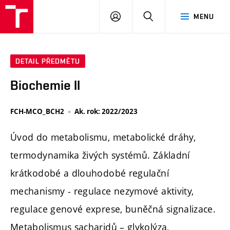
FCH
PŘIHLÁSIT
HLEDAT
MENU
VUT
SE
DETAIL PŘEDMĚTU
Biochemie II
FCH-MCO_BCH2
Ak. rok: 2022/2023
Úvod do metabolismu, metabolické dráhy,
termodynamika živých systémů. Základní
krátkodobé a dlouhodobé regulační
mechanismy - regulace nezymové aktivity,
regulace genové exprese, buněčná signalizace.
Metabolismus sacharidů – glykolýza,