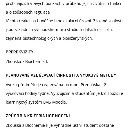
probíhajících v živých buňkách v průběhu jejich životních funkcí
a o způsobech regulace
těchto reakcí na buněčné i molekulární úrovni. Získané znalosti
jsou základním východiskem pro studium dalších disciplin,
zejména biotechnologických a bioinženýrských.
PREREKVIZITY
Zkouška z Biochemie I.
PLÁNOVANÉ VZDĚLÁVACÍ ČINNOSTI A VÝUKOVÉ METODY
Výuka předmětu je realizována formou: Přednáška - 2
vyučovací hodiny týdně. Vyučujícím a studentům je k dispozici e-
learningový systém LMS Moodle.
ZPŮSOB A KRITÉRIA HODNOCENÍ
Zkouška z BIochemie II je výhradně ústní, student dostane