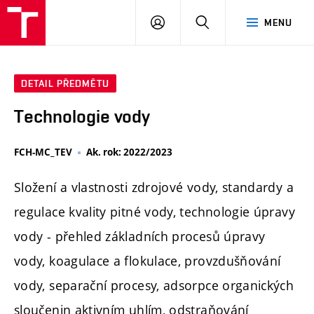
FCH
PŘIHLÁSIT
HLEDAT
MENU
VUT
SE
DETAIL PŘEDMĚTU
Technologie vody
FCH-MC_TEV
Ak. rok: 2022/2023
Složení a vlastnosti zdrojové vody, standardy a
regulace kvality pitné vody, technologie úpravy
vody - přehled základních procesů úpravy
vody, koagulace a flokulace, provzdušňování
vody, separační procesy, adsorpce organických
sloučenin aktivním uhlím, odstraňování