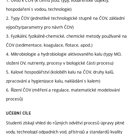
1. Úvod k ČOV (k čemu jsou, typy, vodárenské objekty,
hospodaření s vodou, technologie)
2. Typy ČOV (jednotlivé technologické stupně na ČOV, základní
výpočty/parametry pro návrh ČOV)
3. Fyzikální, fyzikálně-chemické, chemické metody používané na
ČOV (sedimentace, koagulace, flotace, apod.)
4. Mikrobiologie a hydrobiologie aktivovaného kalu (typy MO,
složení OV, nutrienty, procesy v biologické části procesu)
5. Kalové hospodářství (koloběh kalu na ČOV, druhy kalů,
zpracování a hygienizace kalu, nakládání s kalem)
6. Řízení ČOV (měření a regulace, matematické modelování
procesů)
UČEBNÍ CÍLE
Studenti získají vhled do různých odvětví procesů úpravy pitné
vody, technologií odpadních vod, přístrojů a standardů kvality