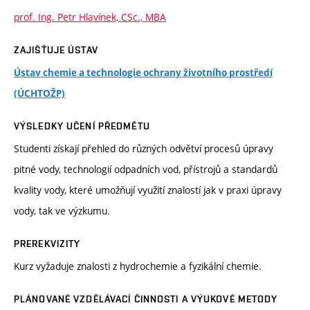
prof. Ing. Petr Hlavínek, CSc., MBA
ZAJIŠŤUJE ÚSTAV
Ústav chemie a technologie ochrany životního prostředí
(ÚCHTOŽP)
VÝSLEDKY UČENÍ PŘEDMĚTU
Studenti získají přehled do různých odvětví procesů úpravy
pitné vody, technologií odpadních vod, přístrojů a standardů
kvality vody, které umožňují využití znalostí jak v praxi úpravy
vody, tak ve výzkumu.
PREREKVIZITY
Kurz vyžaduje znalosti z hydrochemie a fyzikální chemie.
PLÁNOVANÉ VZDĚLÁVACÍ ČINNOSTI A VÝUKOVÉ METODY