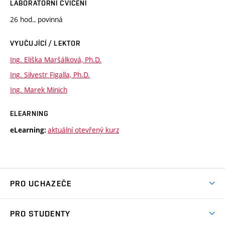
LABORATORNÍ CVIČENÍ
26 hod., povinná
VYUČUJÍCÍ / LEKTOR
Ing. Eliška Maršálková, Ph.D.
Ing. Silvestr Figalla, Ph.D.
Ing. Marek Minich
ELEARNING
aktuální otevřený kurz
eLearning:
PRO UCHAZEČE
Studuj chemii na VUT
PRO STUDENTY
Nabídka programů