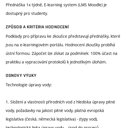
Přednáška 1x týdně, E-learning system (LMS Moodle) je
dostupný pro studenty.
ZPŮSOB A KRITÉRIA HODNOCENÍ
Podklady pro přípravu ke zkoušce představují přednášky, které
jsou na e-learningovém portálu. Hodnocení zkoušky probíhá
ústní formou. Zápočet lze získat za podmínek: 100% účast na
praktiku a vypracování protokolů k jednotlivým úlohám.
OSNOVY VÝUKY
Technologie úpravy vody:
1. Složení a vlastnosti přírodních vod z hlediska úpravy pitné
vody, požadavky na jakost pitné vody, platná evropská
legislativa (česká, německá legislativa) - (typy vod),
technologická linka úpravy vody – úvod do procesů