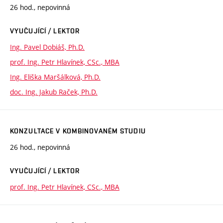
26 hod., nepovinná
VYUČUJÍCÍ / LEKTOR
Ing. Pavel Dobiáš, Ph.D.
prof. Ing. Petr Hlavínek, CSc., MBA
Ing. Eliška Maršálková, Ph.D.
doc. Ing. Jakub Raček, Ph.D.
KONZULTACE V KOMBINOVANÉM STUDIU
26 hod., nepovinná
VYUČUJÍCÍ / LEKTOR
prof. Ing. Petr Hlavínek, CSc., MBA