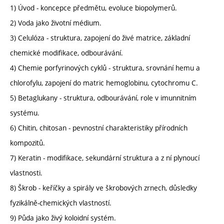
1) Úvod - koncepce předmětu, evoluce biopolymerů.
2) Voda jako životní médium.
3) Celulóza - struktura, zapojení do živé matrice, základní
chemické modifikace, odbourávání.
4) Chemie porfyrinových cyklů - struktura, srovnání hemu a
chlorofylu, zapojení do matric hemoglobinu, cytochromu C.
5) Betaglukany - struktura, odbourávání, role v imunnitním
systému.
6) Chitin, chitosan - pevnostní charakteristiky přírodních
kompozitů.
7) Keratin - modifikace, sekundární struktura a z ní plynoucí
vlastnosti.
8) Škrob - keříčky a spirály ve škrobových zrnech, důsledky
fyzikálně-chemických vlastností.
9) Půda jako živý koloidní systém.