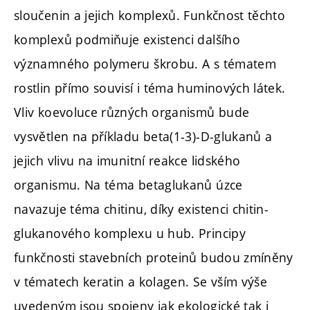
sloučenin a jejich komplexů. Funkčnost těchto
komplexů podmiňuje existenci dalšího
významného polymeru škrobu. A s tématem
rostlin přímo souvisí i téma huminových látek.
Vliv koevoluce různých organismů bude
vysvětlen na příkladu beta(1-3)-D-glukanů a
jejich vlivu na imunitní reakce lidského
organismu. Na téma betaglukanů úzce
navazuje téma chitinu, díky existenci chitin-
glukanového komplexu u hub. Principy
funkčnosti stavebních proteinů budou zmíněny
v tématech keratin a kolagen. Se vším výše
uvedeným jsou spojeny jak ekologické tak i