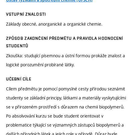
Ústav fyzikální a spotřební chemie (ÚFSCH)
VSTUPNÍ ZNALOSTI
Základy obecné, anorganické a organické chemie.
ZPŮSOB ZAKONČENÍ PŘEDMĚTU A PRAVIDLA HODNOCENÍ
STUDENTŮ
Zkouška: studující písemnou a ústní formou prokáže znalost a
logické porozumění probírané látky.
UČEBNÍ CÍLE
Cílem předmětu je pomocí pomyslné cesty přírodou seznámit
studenty se základní principy, látkami a materiály vyskytujícími
se v přirozeném prostředí s důrazem na chemii biopolymerů.
Po absolvování kurzu se bude student orientovat v
problematice týkající se významných zástupců biopolymerů a
dalších přírodních látek a jejich role v přírodě. Důraz bude