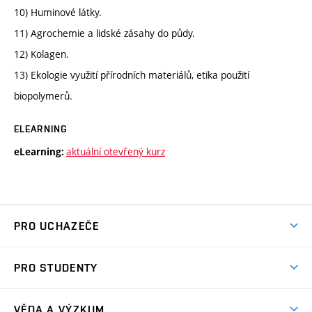
10) Huminové látky.
11) Agrochemie a lidské zásahy do půdy.
12) Kolagen.
13) Ekologie využití přírodních materiálů, etika použití
biopolymerů.
ELEARNING
aktuální otevřený kurz
eLearning:
PRO UCHAZEČE
Studuj chemii na VUT
PRO STUDENTY
Nabídka programů
Aktuality
Jak se dostat na FCH
VĚDA A VÝZKUM