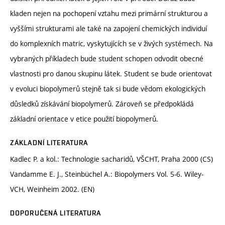
kladen nejen na pochopení vztahu mezi primární strukturou a
vyššími strukturami ale také na zapojení chemických individuí
do komplexních matric, vyskytujících se v živých systémech. Na
vybraných příkladech bude student schopen odvodit obecné
vlastnosti pro danou skupinu látek. Student se bude orientovat
v evoluci biopolymerů stejně tak si bude vědom ekologických
důsledků získávání biopolymerů. Zároveň se předpokládá
základní orientace v etice použití biopolymerů.
ZÁKLADNÍ LITERATURA
Kadlec P. a kol.: Technologie sacharidů, VŠCHT, Praha 2000 (CS)
Vandamme E. J., Steinbüchel A.: Biopolymers Vol. 5-6. Wiley-
VCH, Weinheim 2002. (EN)
DOPORUČENÁ LITERATURA