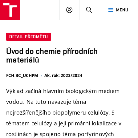
FCH
PŘIHLÁSIT
HLEDAT
MENU
VUT
SE
DETAIL PŘEDMĚTU
Úvod do chemie přírodních
materiálů
FCH-BC_UCHPM
Ak. rok: 2023/2024
Výklad začíná hlavním biologickým médiem
vodou. Na tuto navazuje téma
nejrozšířenějšího biopolymeru celulózy. S
tématem celulózy a její primární lokalizace v
rostlinách je spojeno téma porfyrinových