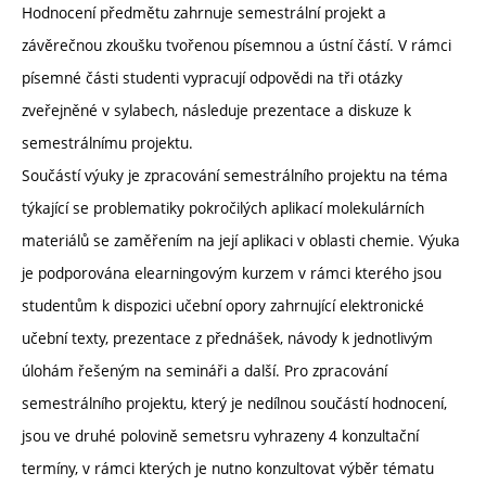
Hodnocení předmětu zahrnuje semestrální projekt a
závěrečnou zkoušku tvořenou písemnou a ústní částí. V rámci
písemné části studenti vypracují odpovědi na tři otázky
zveřejněné v sylabech, následuje prezentace a diskuze k
semestrálnímu projektu.
Součástí výuky je zpracování semestrálního projektu na téma
týkající se problematiky pokročilých aplikací molekulárních
materiálů se zaměřením na její aplikaci v oblasti chemie. Výuka
je podporována elearningovým kurzem v rámci kterého jsou
studentům k dispozici učební opory zahrnující elektronické
učební texty, prezentace z přednášek, návody k jednotlivým
úlohám řešeným na semináři a další. Pro zpracování
semestrálního projektu, který je nedílnou součástí hodnocení,
jsou ve druhé polovině semetsru vyhrazeny 4 konzultační
termíny, v rámci kterých je nutno konzultovat výběr tématu