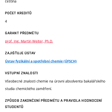
čeština
POČET KREDITŮ
4
GARANT PŘEDMĚTU
prof. Ing. Martin Weiter, Ph.D.
ZAJIŠŤUJE ÚSTAV
Ústav fyzikální a spotřební chemie (ÚFSCH)
VSTUPNÍ ZNALOSTI
Všeobecné znalosti chemie na úrovni absolventa bakalářského
studia chemického zaměření.
ZPŮSOB ZAKONČENÍ PŘEDMĚTU A PRAVIDLA HODNOCENÍ
STUDENTŮ