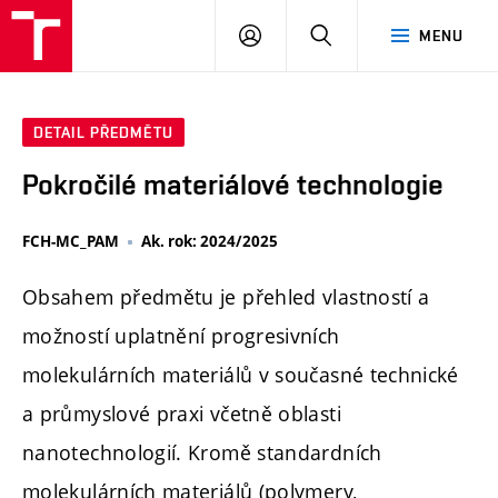
FCH
PŘIHLÁSIT
HLEDAT
MENU
VUT
SE
DETAIL PŘEDMĚTU
Pokročilé materiálové technologie
FCH-MC_PAM
Ak. rok: 2024/2025
Obsahem předmětu je přehled vlastností a
možností uplatnění progresivních
molekulárních materiálů v současné technické
a průmyslové praxi včetně oblasti
nanotechnologií. Kromě standardních
molekulárních materiálů (polymery,