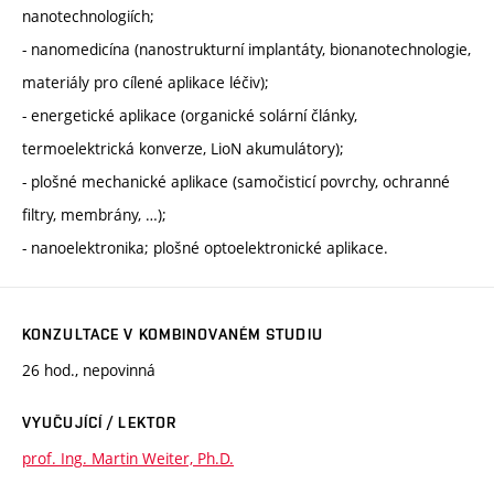
nanotechnologiích;
- nanomedicína (nanostrukturní implantáty, bionanotechnologie,
materiály pro cílené aplikace léčiv);
- energetické aplikace (organické solární články,
termoelektrická konverze, LioN akumulátory);
- plošné mechanické aplikace (samočisticí povrchy, ochranné
filtry, membrány, …);
- nanoelektronika; plošné optoelektronické aplikace.
KONZULTACE V KOMBINOVANÉM STUDIU
26 hod., nepovinná
VYUČUJÍCÍ / LEKTOR
prof. Ing. Martin Weiter, Ph.D.