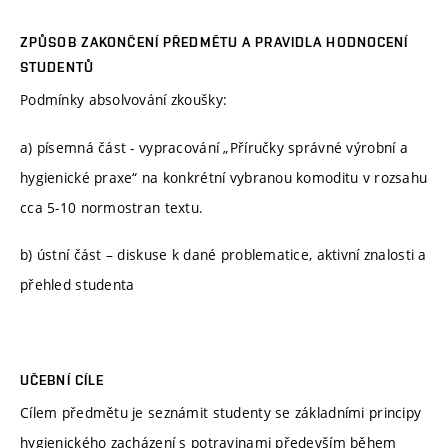
ZPŮSOB ZAKONČENÍ PŘEDMĚTU A PRAVIDLA HODNOCENÍ
STUDENTŮ
Podmínky absolvování zkoušky:
a) písemná část - vypracování „Příručky správné výrobní a
hygienické praxe“ na konkrétní vybranou komoditu v rozsahu
cca 5-10 normostran textu.
b) ústní část – diskuse k dané problematice, aktivní znalosti a
přehled studenta
UČEBNÍ CÍLE
Cílem předmětu je seznámit studenty se základními principy
hygienického zacházení s potravinami především během