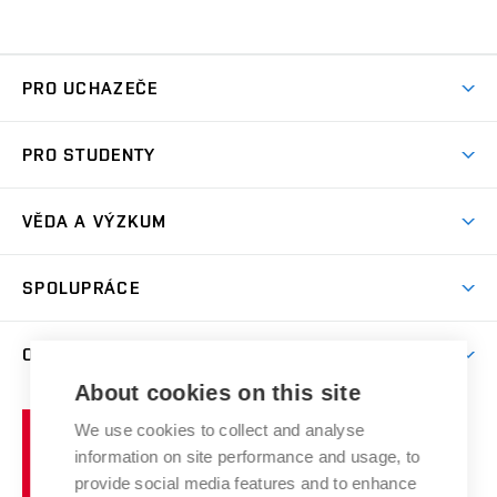
PRO UCHAZEČE
Studuj chemii na VUT
PRO STUDENTY
Nabídka programů
Aktuality
Jak se dostat na FCH
VĚDA A VÝZKUM
Informace ke studiu
Přípravné kurzy
Témata
Studijní programy
SPOLUPRÁCE
Den otevřených dveří
Centrum materiálového výzkumu
Pro prváky
Kontakty
Firemní spolupráce
Výzkumné skupiny
O FAKULTĚ
Knihovna
E-přihláška
Zahraniční spolupráce
Výsledky VaV
About cookies on this site
Studium a stáže v zahraničí
Organizační struktura
Fórum Chemistry and Life
Vysoké
Projekty
We use cookies to collect and analyse
Pracovní nabídky
Historie fakulty
učení
Střední školy a FCH
information on site performance and usage, to
Úspěchy a ocenění
Den chemie
technické
Kalendář akcí
provide social media features and to enhance
Popularizace vědy