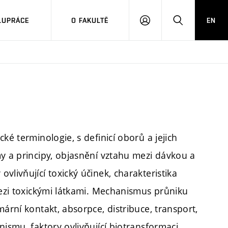
LUPRÁCE
O FAKULTĚ
EN
PŘIHLÁSIT
HLEDAT
SE
ké terminologie, s definicí oborů a jejich
my a principy, objasnění vztahu mezi dávkou a
livňující toxický účinek, charakteristika
mezi toxickými látkami. Mechanismus průniku
ární kontakt, absorpce, distribuce, transport,
ismu, faktory ovlivňující biotransformaci.