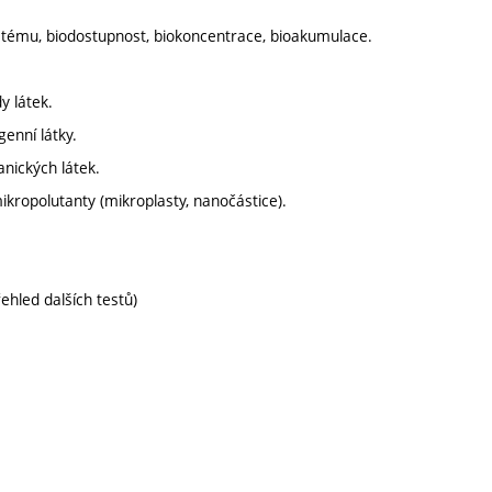
systému, biodostupnost, biokoncentrace, bioakumulace.
y látek.
enní látky.
anických látek.
mikropolutanty (mikroplasty, nanočástice).
řehled dalších testů)