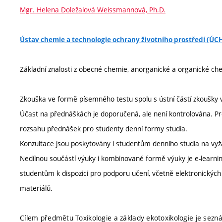
Mgr. Helena Doležalová Weissmannová, Ph.D.
Ústav chemie a technologie ochrany životního prostředí (Ú
Základní znalosti z obecné chemie, anorganické a organické che
Zkouška ve formě písemného testu spolu s ústní částí zkoušky 
Účast na přednáškách je doporučená, ale není kontrolována. P
rozsahu přednášek pro studenty denní formy studia.
Konzultace jsou poskytovány i studentům denního studia na vyž
Nedílnou součástí výuky i kombinované formě výuky je e-learnin
studentům k dispozici pro podporu učení, včetně elektronických
materiálů.
Cílem předmětu Toxikologie a základy ekotoxikologie je sezná