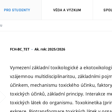
PRO STUDENTY
VĚDA A VÝZKUM
SPO
TU
FCH-BC_TET
Ak. rok: 2025/2026
Vymezení základní toxikologické a ekotoxikologic
vzájemnou multidisciplinaritou, základními poj
účinkem, mechanismu toxického účinku, faktory ov
toxických účinků, základní principy. Interakce 
toxických látek do organismu. Toxokinetika (prim
exkrece. Biotransformace toxických látek v organ