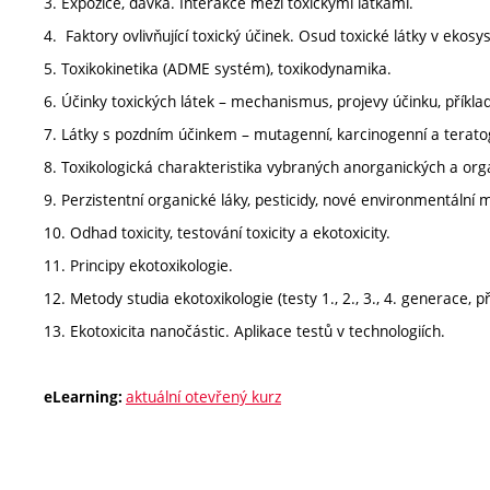
3. Expozice, dávka. Interakce mezi toxickými látkami.
4. Faktory ovlivňující toxický účinek. Osud toxické látky v eko
5. Toxikokinetika (ADME systém), toxikodynamika.
6. Účinky toxických látek – mechanismus, projevy účinku, příklad
7. Látky s pozdním účinkem – mutagenní, karcinogenní a teratog
8. Toxikologická charakteristika vybraných anorganických a org
9. Perzistentní organické láky, pesticidy, nové environmentální 
10. Odhad toxicity, testování toxicity a ekotoxicity.
11. Principy ekotoxikologie.
12. Metody studia ekotoxikologie (testy 1., 2., 3., 4. generace, p
13. Ekotoxicita nanočástic. Aplikace testů v technologiích.
aktuální otevřený kurz
eLearning: