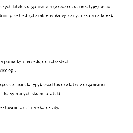
oxických látek s organismem (expozice, účinek, typy), osud
tním prostředí (charakteristika vybraných skupin a látek),
a poznatky v následujících oblastech
ikologii.
pozice, účinek, typy), osud toxické látky v organismu
stika vybraných skupin a látek).
estování toxicity a ekotoxicity.