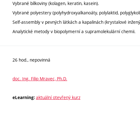
Vybrané bílkoviny (kolagen, keratin, kasein).
Vybrané polyestery (polyhydroxyalkanoáty, polylaktid, polyglykoli
Self-assembly v pevných látkách a kapalinách (krystalové inženýrs
Analytické metody v biopolymerní a supramolekulární chemii.
26 hod., nepovinná
doc. Ing. Filip Mravec, Ph.D.
aktuální otevřený kurz
eLearning: