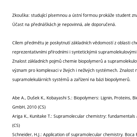
Zkouška: studující písemnou a ústní formou prokáže student zna
Účast na přednáškách je nepovinná, ale doporučená.
Cílem předmětu je poskytnutí základních vědomostí z oblasti 
reprezentativními přírodními i syntetickýmii supramolekulovými 
Znalost základních pojmů chemie biopolymerů a supramolekulov
význam pro komplexaci v živých i neživých systémech. Znalost n
supramolekulárních systémů a zařízení na bázi biopolymerů.
Abe A., Dušek K., Kobayashi S.: Biopolymers: Lignin, Proteins, 
GmbH, 2010 (CS)
Ariga K., Kunitake T.: Supramolecular chemistry: fundamentals a
(CS)
Schneider, H.J.: Application of supramolecular chemistry. Boca