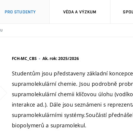
PRO STUDENTY
VĚDA A VÝZKUM
SPO
TU
FCH-MC_CBS
Ak. rok: 2025/2026
Studentům jsou představeny základní koncepce 
supramolekulární chemie. Jsou podrobně probrá
supramolekulární chemii klíčovou úlohu (vodíko
interakce ad.). Dále jsou seznámeni s reprezent
supramolekulárními systémy.Součástí přednášek
biopolymerů a supramolekul.