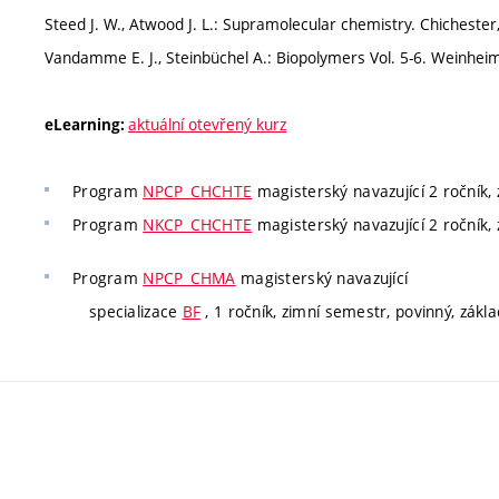
Steed J. W., Atwood J. L.: Supramolecular chemistry. Chichester,
Vandamme E. J., Steinbüchel A.: Biopolymers Vol. 5-6. Weinheim
aktuální otevřený kurz
eLearning:
Program
NPCP_CHCHTE
magisterský navazující 2 ročník, z
Program
NKCP_CHCHTE
magisterský navazující 2 ročník, z
Program
NPCP_CHMA
magisterský navazující
specializace
BF
, 1 ročník, zimní semestr, povinný, zákla