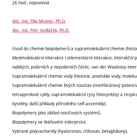
26 hod., nepovinná
doc. Ing. Filip Mravec, Ph.D.
doc. Ing. Petr Sedláček, Ph.D.
Úvod do chemie biopolymerů a supramolekulární chemie (historie
Mezimolekulární interakce I (elementární interakce, interakční p
nabitých, polárních a nepolárních částic, van der Waalsovy inter
Supramolekulární chemie vody (historie, anomálie vody, molekul
Supramolekulární chemie živých soustav (membránový potenciál
tetrapyrolové cykly, supramolekulární rysy fotosyntézy a respi
kyseliny, další příklady přírodního self-assembly).
Biopolymery jako základ nosičových systémů.
Biopolymery ve tkáňovém inženýrství.
Vybrané polysacharidy (hyaluronan, chitosan, betaglukany).