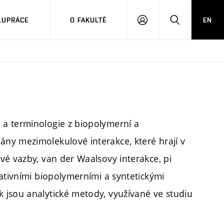
LUPRÁCE
O FAKULTĚ
EN
PŘIHLÁSIT
HLEDAT
SE
a terminologie z biopolymerní a
ny mezimolekulové interakce, které hrají v
vé vazby, van der Waalsovy interakce, pi
ativními biopolymerními a syntetickými
 jsou analytické metody, využívané ve studiu