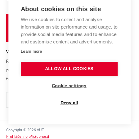
E-přihláška
Zahraniční spolupráce
Výsledky VaV
About cookies on this site
Studium a stáže v zahraničí
Organizační struktura
Fórum Chemistry and Life
Vysoké
Projekty
We use cookies to collect and analyse
Pracovní nabídky
Historie fakulty
učení
Střední školy a FCH
information on site performance and usage, to
Úspěchy a ocenění
Den chemie
technické
Kalendář akcí
provide social media features and to enhance
Popularizace vědy
Konference a soutěže
v
and customise content and advertisements.
Chemici z VUT
Fotogalerie
Brně
Kvalifikační řízení
Learn more
VYSOKÉ UČENÍ TECHNICKÉ V BRNĚ
Stipendia
Absolventi
FAKULTA CHEMICKÁ
Studijní předpisy
Reklamní předměty
ALLOW ALL COOKIES
Purkyňova 464/118
www.fch.vut.cz
Fakultní časopis
612 00 Brno
info@fch.vut.cz
Cookie settings
Pro média
Informační tabule
Deny all
Sociální bezpečí
Ochrana osobních údajů
Copyright © 2026 VUT
Kontakty
Prohlášení o přístupnosti