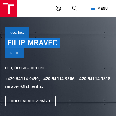
FCH
PŘIHLÁSIT
HLEDAT
MENU
VUT
SE
doc. Ing.
FILIP
MRAVEC
Ph.D.
FCH, ÚFSCH – DOCENT
+420 54114 9490
,
+420 54114 9506
,
+420 54114 9818
mravec@fch.vut.cz
ODESLAT VUT ZPRÁVU