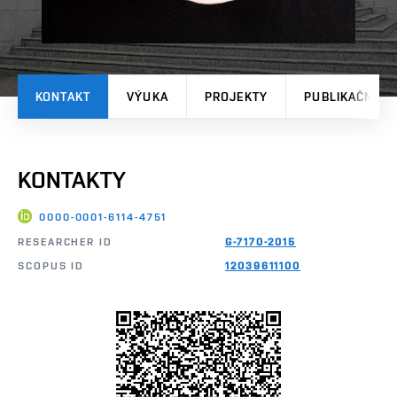
KONTAKT
VÝUKA
PROJEKTY
PUBLIKAČNÍ V
KONTAKTY
0000-0001-6114-4751
RESEARCHER ID
G-7170-2015
SCOPUS ID
12039611100