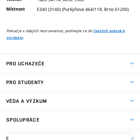
Místnost
E340 (3140) (Purkyňova 464/118, Brno 61200)
Pokud je v údajích nesrovnalost, podívejte se do
častých otázek k
.
vizitkám
PRO UCHAZEČE
Studuj chemii na VUT
PRO STUDENTY
Nabídka programů
Aktuality
Jak se dostat na FCH
VĚDA A VÝZKUM
Informace ke studiu
Přípravné kurzy
Témata
Studijní programy
SPOLUPRÁCE
Den otevřených dveří
Centrum materiálového výzkumu
Pro prváky
Kontakty
Firemní spolupráce
Výzkumné skupiny
O FAKULTĚ
Knihovna