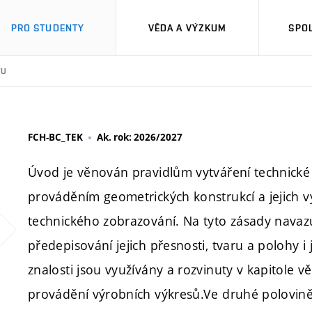
PRO STUDENTY
VĚDA A VÝZKUM
SPO
TU
FCH-BC_TEK
Ak. rok: 2026/2027
Úvod je věnován pravidlům vytváření technick
prováděním geometrických konstrukcí a jejich v
technického zobrazování. Na tyto zásady navaz
předepisování jejich přesnosti, tvaru a polohy i 
znalosti jsou využívány a rozvinuty v kapitole v
provádění výrobních výkresů.Ve druhé polovi