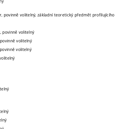
lný
, povinně volitelný, základní teoretický předmět profilujícího
, povinně volitelný
povinně volitelný
povinně volitelný
olitelný
telný
telný
elný
lný