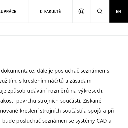
LUPRÁCE
O FAKULTĚ
EN
PŘIHLÁSIT
HLEDAT
SE
é dokumentace, dále je posluchač seznámen s
yužitím, s kreslením náčrtů a zásadami
uje způsob udávání rozměrů na výkresech,
jakosti povrchu strojních součástí. Získané
ěnované kreslení strojních součástí a spojů a při
ně bude posluchač seznámen se systémy CAD a