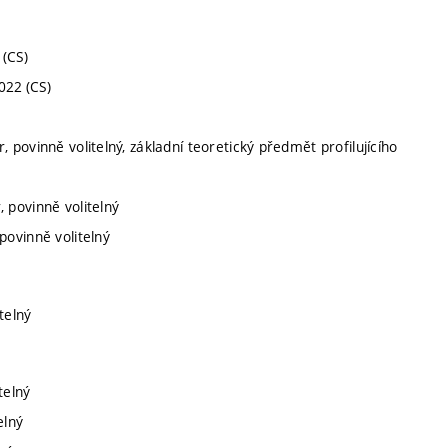
 (CS)
2022 (CS)
, povinně volitelný, základní teoretický předmět profilujícího
, povinně volitelný
povinně volitelný
telný
telný
elný