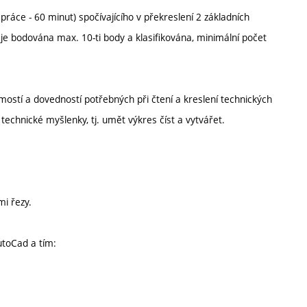
ráce - 60 minut) spočívajícího v překreslení 2 základních
 je bodována max. 10-ti body a klasifikována, minimální počet
mostí a dovedností potřebných při čtení a kreslení technických
echnické myšlenky, tj. umět výkres číst a vytvářet.
mi řezy.
utoCad a tím: