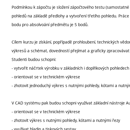
Podmínkou k zápočtu je složení zápočtového testu (samostatné p
pohledů na základě předlohy a vytvoření třetího pohledu. Práce
bodu pro absolvoání předmětu je 5 bodů.
Cílem kurzu je získání, popřípadě prohloubení, technických vědo
výkresů a schémat, dovedností přejímat a graficky zpracovávat t
Studenti budou schopni:
- vytvořit náčrtek výrobku v základních i doplňkových pohledech
- orientovat se v technickém výkrese
- zhotovit jednoduchý výkres s nutnými pohledy, kótami a nutný
V CAD systému pak budou schopni využívat základní nástroje A
- orientovat se v technickém výkrese
- zhotovit výkres s nutnými pohledy, kótami a nutnými řezy
- využívat hladin a tiskových sestav.