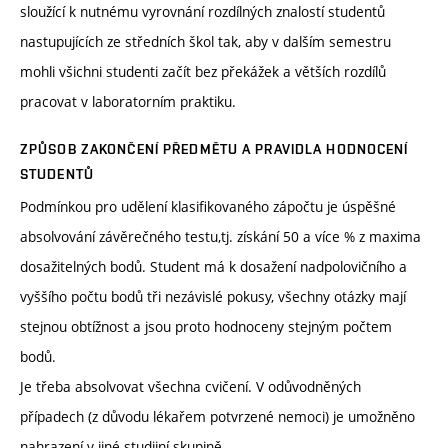
sloužící k nutnému vyrovnání rozdílných znalostí studentů
nastupujících ze středních škol tak, aby v dalším semestru
mohli všichni studenti začít bez překážek a větších rozdílů
pracovat v laboratorním praktiku.
ZPŮSOB ZAKONČENÍ PŘEDMĚTU A PRAVIDLA HODNOCENÍ
STUDENTŮ
Podmínkou pro udělení klasifikovaného zápočtu je úspěšné
absolvování závěrečného testu,tj. získání 50 a více % z maxima
dosažitelných bodů. Student má k dosažení nadpolovičního a
vyššího počtu bodů tři nezávislé pokusy, všechny otázky mají
stejnou obtížnost a jsou proto hodnoceny stejným počtem
bodů.
Je třeba absolvovat všechna cvičení. V odůvodněných
případech (z důvodu lékařem potvrzené nemoci) je umožněno
nahrazení v jiné studijní skupině.