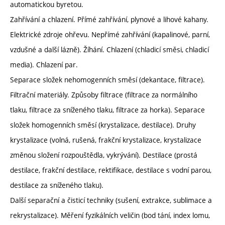
automatickou byretou.
Zahřívání a chlazení. Přímé zahřívání, plynové a lihové kahany.
Elektrické zdroje ohřevu. Nepřímé zahřívání (kapalinové, parní,
vzdušné a další lázně). Žíhání. Chlazení (chladicí směsi, chladicí
media). Chlazení par.
Separace složek nehomogenních směsí (dekantace, filtrace).
Filtrační materiály. Způsoby filtrace (filtrace za normálního
tlaku, filtrace za sníženého tlaku, filtrace za horka). Separace
složek homogenních směsí (krystalizace, destilace). Druhy
krystalizace (volná, rušená, frakční krystalizace, krystalizace
změnou složení rozpouštědla, vykrývání). Destilace (prostá
destilace, frakční destilace, rektifikace, destilace s vodní parou,
destilace za sníženého tlaku).
Další separační a čisticí techniky (sušení, extrakce, sublimace a
rekrystalizace). Měření fyzikálních veličin (bod tání, index lomu,