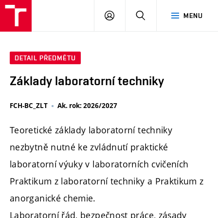
FCH
PŘIHLÁSIT
HLEDAT
MENU
VUT
SE
DETAIL PŘEDMĚTU
Základy laboratorní techniky
FCH-BC_ZLT
Ak. rok: 2026/2027
Teoretické základy laboratorní techniky
nezbytně nutné ke zvládnutí praktické
laboratorní výuky v laboratorních cvičeních
Praktikum z laboratorní techniky a Praktikum z
anorganické chemie.
Laboratorní řád, bezpečnost práce, zásady