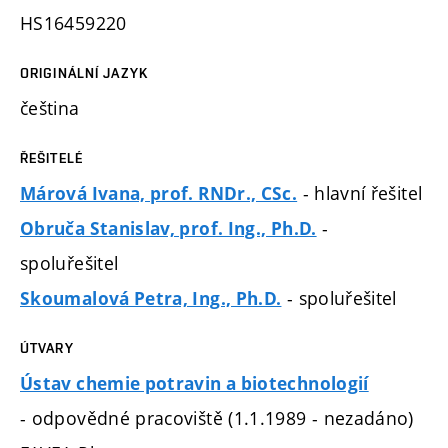
HS16459220
ORIGINÁLNÍ JAZYK
čeština
ŘEŠITELÉ
- hlavní řešitel
Márová Ivana, prof. RNDr., CSc.
-
Obruča Stanislav, prof. Ing., Ph.D.
spoluřešitel
- spoluřešitel
Skoumalová Petra, Ing., Ph.D.
ÚTVARY
Ústav chemie potravin a biotechnologií
- odpovědné pracoviště (1.1.1989 - nezadáno)