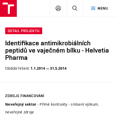
FCH
PŘIHLÁSIT
HLEDAT
MENU
VUT
SE
DETAIL PROJEKTU
Identifikace antimikrobiálních
peptidů ve vaječném bílku - Helvetia
Pharma
Období řešení:
1.1.2014 — 31.5.2014
ZDROJE FINANCOVÁNÍ
- Přímé kontrakty - smluvní výzkum,
Neveřejný sektor
neveřejné zdroje