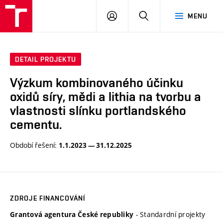
FCH
PŘIHLÁSIT
HLEDAT
MENU
VUT
SE
DETAIL PROJEKTU
Výzkum kombinovaného účinku
oxidů síry, mědi a lithia na tvorbu a
vlastnosti slínku portlandského
cementu.
Období řešení:
1.1.2023 — 31.12.2025
ZDROJE FINANCOVÁNÍ
- Standardní projekty
Grantová agentura České republiky