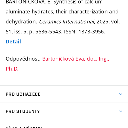
BARTONÍČKOVÁ, E. Synthesis of calcium
aluminate hydrates, their characterization and
dehydration.
Ceramics International,
2025, vol.
51, iss. 5,
p. 5536-5543.
ISSN: 1873-3956.
Detail
Odpovědnost:
Bartoníčková Eva, doc. Ing.,
Ph.D.
PRO UCHAZEČE
Studuj chemii na VUT
PRO STUDENTY
Nabídka programů
Aktuality
Jak se dostat na FCH