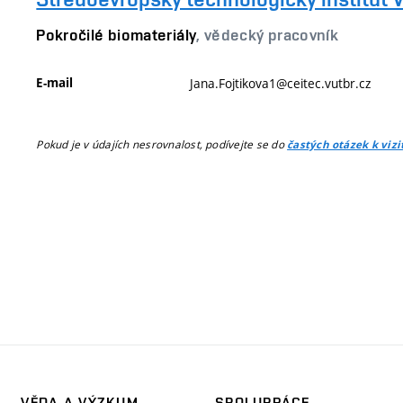
Pokročilé biomateriály
, vědecký pracovník
E-mail
Jana.Fojtikova1@ceitec.vutbr.cz
Pokud je v údajích nesrovnalost, podívejte se do
častých otázek k viz
VĚDA A VÝZKUM
SPOLUPRÁCE