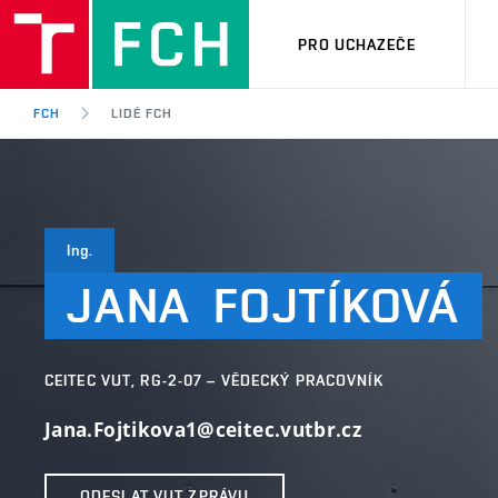
PRO UCHAZEČE
FCH
LIDÉ FCH
Ing.
JANA
FOJTÍKOVÁ
CEITEC VUT, RG-2-07 – VĚDECKÝ PRACOVNÍK
Jana.Fojtikova1@ceitec.vutbr.cz
ODESLAT VUT ZPRÁVU