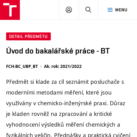
FCH
PŘIHLÁSIT
HLEDAT
MENU
VUT
SE
DETAIL PŘEDMĚTU
Úvod do bakalářské práce - BT
FCH-BC_UBP_BT
Ak. rok: 2021/2022
Předmět si klade za cíl seznámit posluchače s
moderními metodami měření, které jsou
využívány v chemicko-inženýrské praxi. Důraz
je kladen rovněž na zpracování a kritické
vyhodnocení výsledků měření chemických a
fyzikálních veličin. Přednášky a praktická cvičení