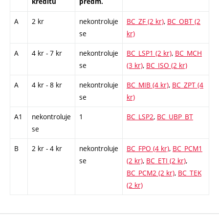
kreditů
předm.
A
2 kr
nekontroluje
BC_ZF (2 kr)
,
BC_OBT (2
se
kr)
A
4 kr - 7 kr
nekontroluje
BC_LSP1 (2 kr)
,
BC_MCH
se
(3 kr)
,
BC_ISO (2 kr)
A
4 kr - 8 kr
nekontroluje
BC_MIB (4 kr)
,
BC_ZPT (4
se
kr)
A1
nekontroluje
1
BC_LSP2
,
BC_UBP_BT
se
B
2 kr - 4 kr
nekontroluje
BC_FPO (4 kr)
,
BC_PCM1
se
(2 kr)
,
BC_ETI (2 kr)
,
BC_PCM2 (2 kr)
,
BC_TEK
(2 kr)