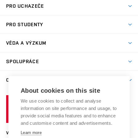
PRO UCHAZEČE
Studuj chemii na VUT
PRO STUDENTY
Nabídka programů
Aktuality
Jak se dostat na FCH
VĚDA A VÝZKUM
Informace ke studiu
Přípravné kurzy
Témata
Studijní programy
SPOLUPRÁCE
Den otevřených dveří
Centrum materiálového výzkumu
Pro prváky
Kontakty
Firemní spolupráce
Výzkumné skupiny
O FAKULTĚ
Knihovna
E-přihláška
Zahraniční spolupráce
Výsledky VaV
About cookies on this site
Studium a stáže v zahraničí
Organizační struktura
Fórum Chemistry and Life
Vysoké
Projekty
We use cookies to collect and analyse
Pracovní nabídky
Historie fakulty
učení
Střední školy a FCH
information on site performance and usage, to
Úspěchy a ocenění
Den chemie
technické
Kalendář akcí
provide social media features and to enhance
Popularizace vědy
Konference a soutěže
v
and customise content and advertisements.
Chemici z VUT
Fotogalerie
Brně
Kvalifikační řízení
Learn more
VYSOKÉ UČENÍ TECHNICKÉ V BRNĚ
Stipendia
Absolventi