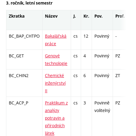
3. ročník, letní semestr
Zkratka
Název
J.
Kr.
Pov.
Prof.
Uk
BC_BAP_CHTPO
Bakalářská
cs
12
Povinný
-
zá
práce
BC_GET
Genové
cs
4
Povinný
PZ
zá,
technologie
BC_CHIN2
Chemické
cs
6
Povinný
ZT
zá,
inženýrství
II
BC_ACP_P
Praktikum z
cs
3
Povinně
PZ
kl
analýzy
volitelný
potravin a
přírodních
látek