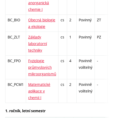
anorganická
chemie I
BC_BIO
Obecná biologie
cs
2
Povinný
ZT
zk
a ekologie
BC_ZLT
Základy
cs
1
Povinný
PZ
kl
laboratorní
techniky
BC_FPO
Fyziologie
cs
4
Povinně
-
zk
průmyslových
volitelný
mikroorganismů
BC_PCM1
Matematické
cs
2
Povinně
-
kl
aplikace v
volitelný
chemii I
1. ročník, letní semestr