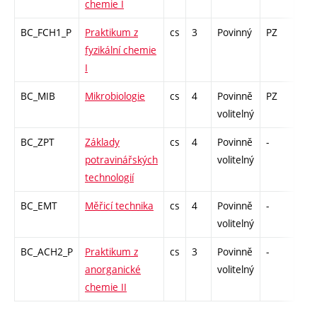
chemie I
BC_FCH1_P
Praktikum z
cs
3
Povinný
PZ
kl
fyzikální chemie
I
BC_MIB
Mikrobiologie
cs
4
Povinně
PZ
zk
volitelný
BC_ZPT
Základy
cs
4
Povinně
-
zk
potravinářských
volitelný
technologií
BC_EMT
Měřicí technika
cs
4
Povinně
-
zá,z
volitelný
BC_ACH2_P
Praktikum z
cs
3
Povinně
-
kl
anorganické
volitelný
chemie II