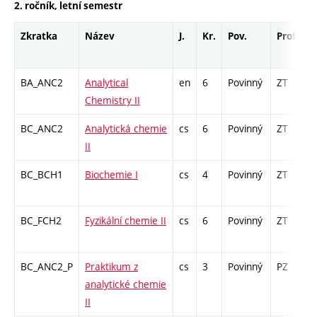
2. ročník, letní semestr
Zkratka
Název
J.
Kr.
Pov.
Prof.
U
BA_ANC2
Analytical
en
6
Povinný
ZT
z
Chemistry II
BC_ANC2
Analytická chemie
cs
6
Povinný
ZT
z
II
BC_BCH1
Biochemie I
cs
4
Povinný
ZT
z
BC_FCH2
Fyzikální chemie II
cs
6
Povinný
ZT
z
BC_ANC2_P
Praktikum z
cs
3
Povinný
PZ
k
analytické chemie
II