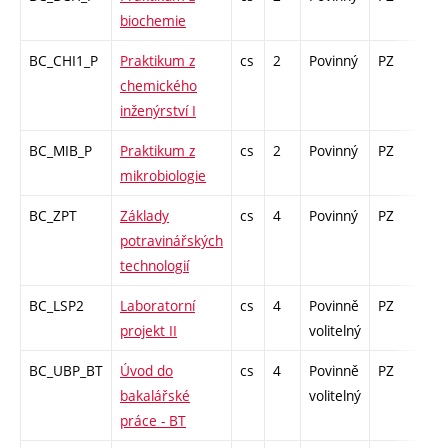
biochemie
BC_CHI1_P
Praktikum z
cs
2
Povinný
PZ
kl
chemického
inženýrství I
BC_MIB_P
Praktikum z
cs
2
Povinný
PZ
zá
mikrobiologie
BC_ZPT
Základy
cs
4
Povinný
PZ
zk
potravinářských
technologií
BC_LSP2
Laboratorní
cs
4
Povinně
PZ
kl
projekt II
volitelný
BC_UBP_BT
Úvod do
cs
4
Povinně
PZ
kl
bakalářské
volitelný
práce - BT