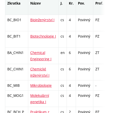
Zkratka
Název
J.
Kr.
Pov.
Prof.
Uk.
BC_BIO1
Bioinženýrství I
cs
4
Povinný
PZ
zá,
BC_BIT1
Biotechnologie I
cs
4
Povinný
PZ
zá,
BA_CHIN1
Chemical
en
6
Povinný
ZT
zá,
Engineering I
BC_CHIN1
Chemické
cs
6
Povinný
ZT
zá,
inženýrství I
BC_MIB
Mikrobiologie
cs
4
Povinný
-
zk
BC_MOG1
Molekulární
cs
4
Povinný
PZ
zk
genetika I
BC_BCH_P
Praktikum z
cs
2
Povinný
PZ
zá