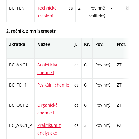
BC_TEK
Technické
cs
2
Povinně
-
kl
kreslení
volitelný
2. ročník, zimní semestr
Zkratka
Název
J.
Kr.
Pov.
Prof.
Uk.
BC_ANC1
Analytická
cs
6
Povinný
ZT
zá,z
chemie I
BC_FCH1
Fyzikální chemie
cs
6
Povinný
ZT
zá,z
I
BC_OCH2
Organická
cs
6
Povinný
ZT
zá,z
chemie II
BC_ANC1_P
Praktikum z
cs
3
Povinný
PZ
kl
analytické