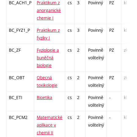
BC_ACH1_P
Praktikum z
cs
3
Povinný
PZ
kl
anorganické
chemie I
BC_FYZ1_P
Praktikum z
cs
3
Povinný
PZ
kl
fyziky I
BC_ZF
Fyziologie a
cs
2
Povinně
PZ
zk
buněčná
volitelný
biologie
BC_OBT
Obecná
cs
2
Povinně
PZ
zk
toxikologie
volitelný
BC_ETI
Bioetika
cs
2
Povinně
-
kl
volitelný
BC_PCM2
Matematické
cs
2
Povinně
-
kl
aplikace v
volitelný
chemii II