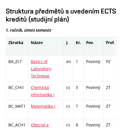
Struktura předmětů s uvedením ECTS
kreditů (studijní plán)
1. ročník, zimní semestr
Zkratka
Název
J.
Kr.
Pov.
Prof.
Uk.
BA_ZLT
Basics of
en
1
Povinný
PZ
kl
Laboratory
Technique
BC_CHI1
Chemická
cs
3
Povinný
ZT
kl
informatika I
BC_MAT1
Matematika I
cs
7
Povinný
ZT
zá,zk
BC_ACH1
Obecná a
cs
8
Povinný
ZT
zá,zk