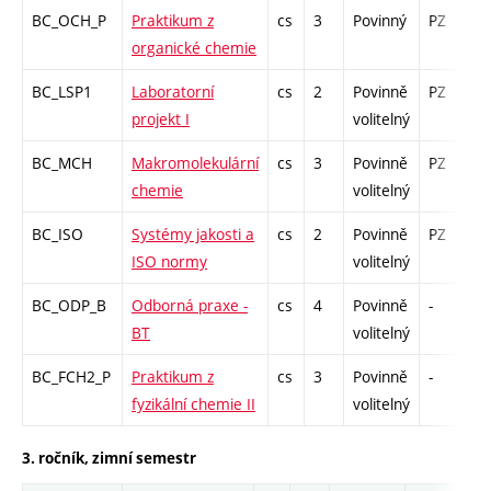
BC_OCH_P
Praktikum z
cs
3
Povinný
PZ
k
organické chemie
BC_LSP1
Laboratorní
cs
2
Povinně
PZ
k
projekt I
volitelný
BC_MCH
Makromolekulární
cs
3
Povinně
PZ
z
chemie
volitelný
BC_ISO
Systémy jakosti a
cs
2
Povinně
PZ
k
ISO normy
volitelný
BC_ODP_B
Odborná praxe -
cs
4
Povinně
-
z
BT
volitelný
BC_FCH2_P
Praktikum z
cs
3
Povinně
-
k
fyzikální chemie II
volitelný
3. ročník, zimní semestr