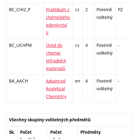
BC_CHI2_P
Praktikum z
cs
2
Povinně
PZ
kl
chemického
volitelný
inženýrství
II
BC_UCHPM
Úvod do
cs
4
Povinně
-
zk
chemie
volitelný
přírodních
materiálů
BA_AACH
Advanced
en
4
Povinně
-
zk
Analytical
volitelný
Chemistry
Všechny skupiny volitelných předmětů
Sk.
Počet
Počet
Předměty