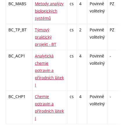
BC_MABS
Metody analýzy
cs
4
Povinně
PZ
zá,
biologických
volitelný
systémů
BC_TP_BT
Týmový
cs
2
Povinně
PZ
zá
praktický
volitelný
projekt - BT
BC_ACP1
Analytická
cs
4
Povinně
-
zk
chemie
volitelný
potravin a
přírodních látek
I
BC_CHP1
Chemie
cs
4
Povinně
-
zk
potravin a
volitelný
přírodních látek
I