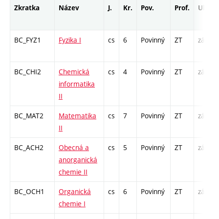
Zkratka
Název
J.
Kr.
Pov.
Prof.
Uk.
BC_FYZ1
Fyzika I
cs
6
Povinný
ZT
zá,zk
BC_CHI2
Chemická
cs
4
Povinný
ZT
zá,zk
informatika
II
BC_MAT2
Matematika
cs
7
Povinný
ZT
zá,zk
II
BC_ACH2
Obecná a
cs
5
Povinný
ZT
zá,zk
anorganická
chemie II
BC_OCH1
Organická
cs
6
Povinný
ZT
zá,zk
chemie I