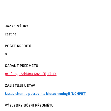
JAZYK VÝUKY
čeština
POČET KREDITŮ
8
GARANT PŘEDMĚTU
prof. Ing. Adriána Kovalčík, Ph.D.
ZAJIŠŤUJE ÚSTAV
Ústav chemie potravin a biotechnologií (ÚCHPBT)
VÝSLEDKY UČENÍ PŘEDMĚTU