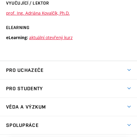
VYUČUJÍCÍ / LEKTOR
prof. Ing. Adriána Kovalčík, Ph.D.
ELEARNING
aktuální otevřený kurz
eLearning:
PRO UCHAZEČE
Studuj chemii na VUT
PRO STUDENTY
Nabídka programů
Aktuality
Jak se dostat na FCH
VĚDA A VÝZKUM
Informace ke studiu
Přípravné kurzy
Témata
Studijní programy
SPOLUPRÁCE
Den otevřených dveří
Centrum materiálového výzkumu
Pro prváky
Kontakty