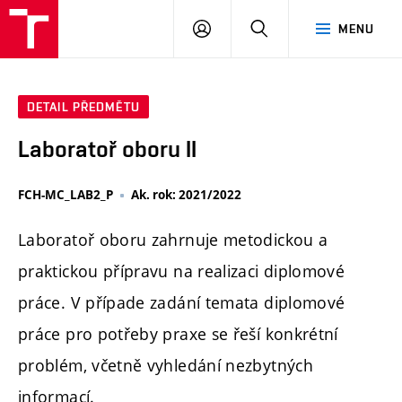
FCH
PŘIHLÁSIT
HLEDAT
MENU
VUT
SE
DETAIL PŘEDMĚTU
Laboratoř oboru II
FCH-MC_LAB2_P
Ak. rok: 2021/2022
Laboratoř oboru zahrnuje metodickou a
praktickou přípravu na realizaci diplomové
práce. V případe zadání temata diplomové
práce pro potřeby praxe se řeší konkrétní
problém, včetně vyhledání nezbytných
informací.