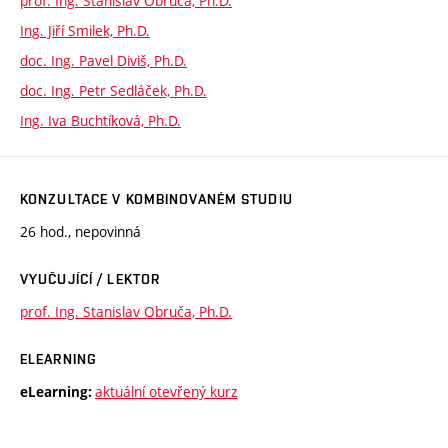
prof. Ing. Stanislav Obruča, Ph.D.
Ing. Jiří Smilek, Ph.D.
doc. Ing. Pavel Diviš, Ph.D.
doc. Ing. Petr Sedláček, Ph.D.
Ing. Iva Buchtíková, Ph.D.
KONZULTACE V KOMBINOVANÉM STUDIU
26 hod., nepovinná
VYUČUJÍCÍ / LEKTOR
prof. Ing. Stanislav Obruča, Ph.D.
ELEARNING
aktuální otevřený kurz
eLearning: