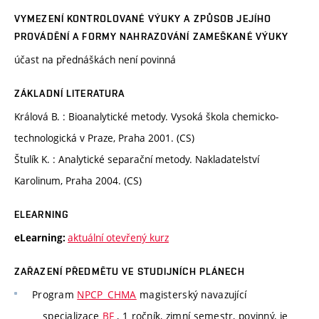
VYMEZENÍ KONTROLOVANÉ VÝUKY A ZPŮSOB JEJÍHO
PROVÁDĚNÍ A FORMY NAHRAZOVÁNÍ ZAMEŠKANÉ VÝUKY
účast na přednáškách není povinná
ZÁKLADNÍ LITERATURA
Králová B. : Bioanalytické metody. Vysoká škola chemicko-
technologická v Praze, Praha 2001. (CS)
Štulík K. : Analytické separační metody. Nakladatelství
Karolinum, Praha 2004. (CS)
ELEARNING
aktuální otevřený kurz
eLearning:
ZAŘAZENÍ PŘEDMĚTU VE STUDIJNÍCH PLÁNECH
Program
NPCP_CHMA
magisterský navazující
specializace
BF
, 1 ročník, zimní semestr, povinný, je