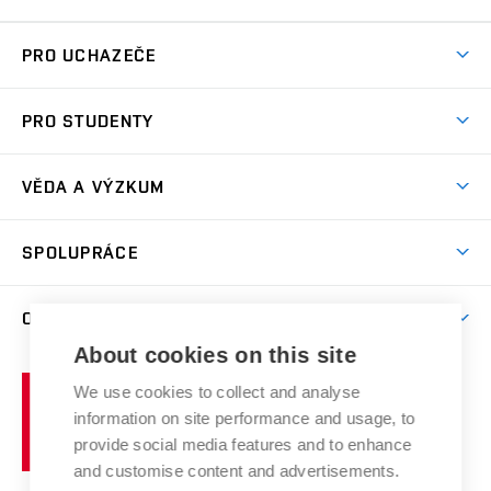
PRO UCHAZEČE
Studuj chemii na VUT
PRO STUDENTY
Nabídka programů
Aktuality
Jak se dostat na FCH
VĚDA A VÝZKUM
Informace ke studiu
Přípravné kurzy
Témata
Studijní programy
SPOLUPRÁCE
Den otevřených dveří
Centrum materiálového výzkumu
Pro prváky
Kontakty
Firemní spolupráce
Výzkumné skupiny
O FAKULTĚ
Knihovna
E-přihláška
Zahraniční spolupráce
Výsledky VaV
About cookies on this site
Studium a stáže v zahraničí
Organizační struktura
Fórum Chemistry and Life
Vysoké
Projekty
We use cookies to collect and analyse
Pracovní nabídky
Historie fakulty
učení
Střední školy a FCH
information on site performance and usage, to
Úspěchy a ocenění
Den chemie
technické
Kalendář akcí
provide social media features and to enhance
Popularizace vědy
Konference a soutěže
v
and customise content and advertisements.
Chemici z VUT
Fotogalerie