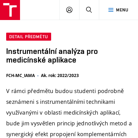
FCH
PŘIHLÁSIT
HLEDAT
MENU
VUT
SE
DETAIL PŘEDMĚTU
Instrumentální analýza pro
medicínské aplikace
FCH-MC_IAMA
Ak. rok: 2022/2023
V rámci předmětu budou studenti podrobně
seznámeni s instrumentálními technikami
využívanými v oblasti medicínských aplikací,
bude jim vysvětlen princip jednotlivých metod a
synergický efekt propojení komplementárních