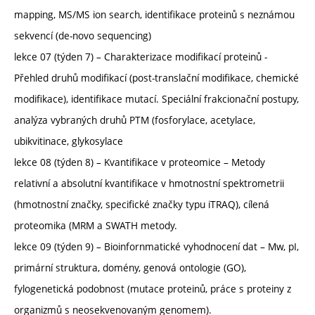
mapping, MS/MS ion search, identifikace proteinů s neznámou
sekvencí (de-novo sequencing)
lekce 07 (týden 7) – Charakterizace modifikací proteinů -
Přehled druhů modifikací (post-translační modifikace, chemické
modifikace), identifikace mutací. Speciální frakcionační postupy,
analýza vybraných druhů PTM (fosforylace, acetylace,
ubikvitinace, glykosylace
lekce 08 (týden 8) – Kvantifikace v proteomice – Metody
relativní a absolutní kvantifikace v hmotnostní spektrometrii
(hmotnostní značky, specifické značky typu iTRAQ), cílená
proteomika (MRM a SWATH metody.
lekce 09 (týden 9) – Bioinfornmatické vyhodnocení dat – Mw, pI,
primární struktura, domény, genová ontologie (GO),
fylogenetická podobnost (mutace proteinů, práce s proteiny z
organizmů s neosekvenovaným genomem).