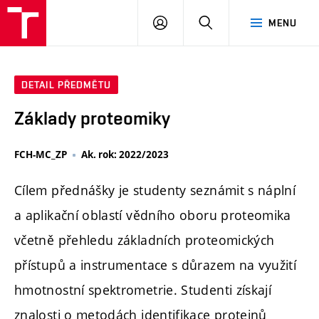
FCH
PŘIHLÁSIT
HLEDAT
MENU
VUT
SE
DETAIL PŘEDMĚTU
Základy proteomiky
FCH-MC_ZP
Ak. rok: 2022/2023
Cílem přednášky je studenty seznámit s náplní
a aplikační oblastí vědního oboru proteomika
včetně přehledu základních proteomických
přístupů a instrumentace s důrazem na využití
hmotnostní spektrometrie. Studenti získají
znalosti o metodách identifikace proteinů