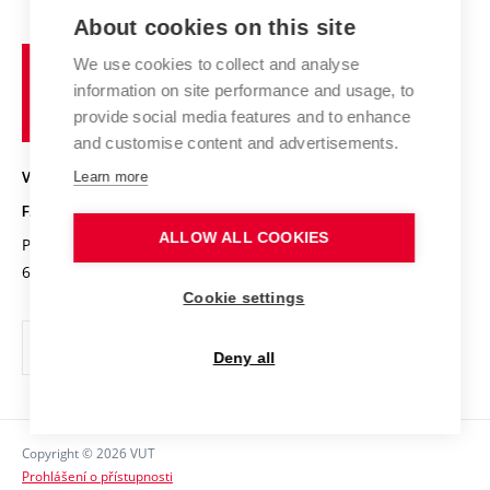
E-přihláška
Zahraniční spolupráce
Výsledky VaV
About cookies on this site
Studium a stáže v zahraničí
Organizační struktura
Fórum Chemistry and Life
Vysoké
Projekty
We use cookies to collect and analyse
Pracovní nabídky
Historie fakulty
učení
Střední školy a FCH
information on site performance and usage, to
Úspěchy a ocenění
Den chemie
technické
Kalendář akcí
provide social media features and to enhance
Popularizace vědy
Konference a soutěže
v
and customise content and advertisements.
Chemici z VUT
Fotogalerie
Brně
Kvalifikační řízení
Learn more
VYSOKÉ UČENÍ TECHNICKÉ V BRNĚ
Stipendia
Absolventi
FAKULTA CHEMICKÁ
Studijní předpisy
Reklamní předměty
ALLOW ALL COOKIES
Purkyňova 464/118
www.fch.vut.cz
Fakultní časopis
612 00 Brno
info@fch.vut.cz
Cookie settings
Pro média
Informační tabule
Deny all
Sociální bezpečí
Ochrana osobních údajů
Copyright © 2026 VUT
Kontakty
Prohlášení o přístupnosti