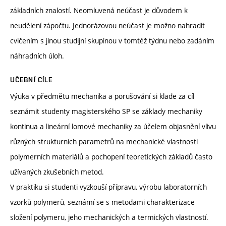
základních znalostí. Neomluvená neúčast je důvodem k
neudělení zápočtu. Jednorázovou neúčast je možno nahradit
cvičením s jinou studijní skupinou v tomtéž týdnu nebo zadáním
náhradních úloh.
UČEBNÍ CÍLE
Výuka v předmětu mechanika a porušování si klade za cíl
seznámit studenty magisterského SP se základy mechaniky
kontinua a lineární lomové mechaniky za účelem objasnění vlivu
různých strukturních parametrů na mechanické vlastnosti
polymerních materiálů a pochopení teoretických základů často
užívaných zkušebních metod.
V praktiku si studenti vyzkouší přípravu, výrobu laboratorních
vzorků polymerů, seznámí se s metodami charakterizace
složení polymeru, jeho mechanických a termických vlastností.