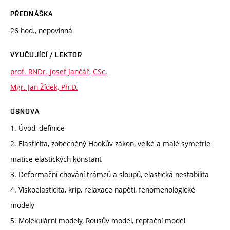
PŘEDNÁŠKA
26 hod., nepovinná
VYUČUJÍCÍ / LEKTOR
prof. RNDr. Josef Jančář, CSc.
Mgr. Jan Žídek, Ph.D.
OSNOVA
1. Úvod, definice
2. Elasticita, zobecněný Hookův zákon, velké a malé symetrie
matice elastických konstant
3. Deformační chování trámců a sloupů, elastická nestabilita
4. Viskoelasticita, kríp, relaxace napětí, fenomenologické
modely
5. Molekulární modely, Rousův model, reptační model