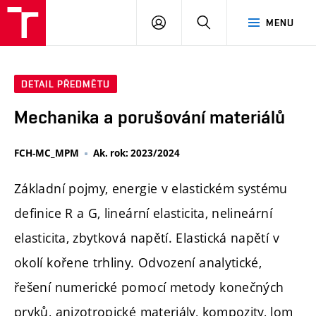
FCH
PŘIHLÁSIT
HLEDAT
MENU
VUT
SE
DETAIL PŘEDMĚTU
Mechanika a porušování materiálů
FCH-MC_MPM
Ak. rok: 2023/2024
Základní pojmy, energie v elastickém systému
definice R a G, lineární elasticita, nelineární
elasticita, zbytková napětí. Elastická napětí v
okolí kořene trhliny. Odvození analytické,
řešení numerické pomocí metody konečných
prvků, anizotropické materiály, kompozity, lom