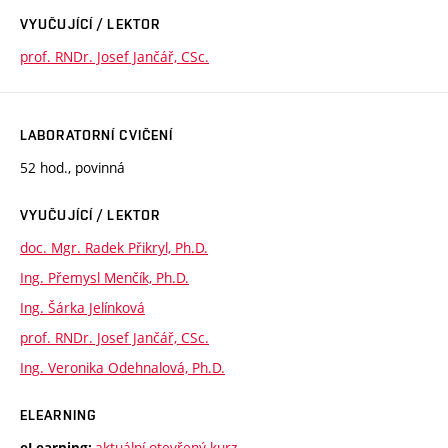
VYUČUJÍCÍ / LEKTOR
prof. RNDr. Josef Jančář, CSc.
LABORATORNÍ CVIČENÍ
52 hod., povinná
VYUČUJÍCÍ / LEKTOR
doc. Mgr. Radek Přikryl, Ph.D.
Ing. Přemysl Menčík, Ph.D.
Ing. Šárka Jelínková
prof. RNDr. Josef Jančář, CSc.
Ing. Veronika Odehnalová, Ph.D.
ELEARNING
aktuální otevřený kurz
eLearning: