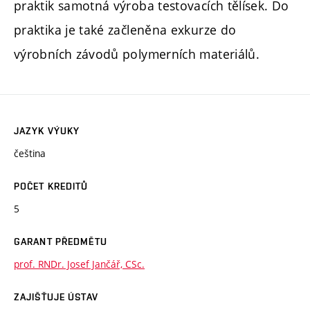
praktik samotná výroba testovacích tělísek. Do
praktika je také začleněna exkurze do
výrobních závodů polymerních materiálů.
JAZYK VÝUKY
čeština
POČET KREDITŮ
5
GARANT PŘEDMĚTU
prof. RNDr. Josef Jančář, CSc.
ZAJIŠŤUJE ÚSTAV