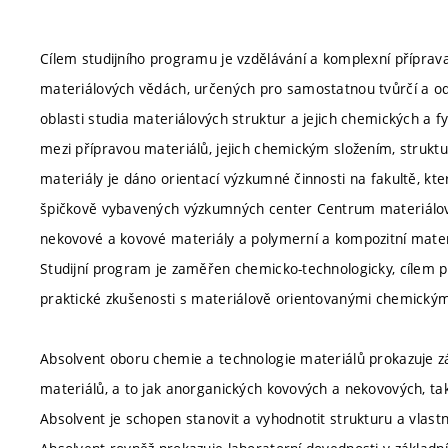
Cílem studijního programu je vzdělávání a komplexní přípra
materiálových vědách, určených pro samostatnou tvůrčí a od
oblasti studia materiálových struktur a jejich chemických a fy
mezi přípravou materiálů, jejich chemickým složením, strukt
materiály je dáno orientací výzkumné činnosti na fakultě, kt
špičkově vybavených výzkumných center Centrum materiálo
nekovové a kovové materiály a polymerní a kompozitní mater
Studijní program je zaměřen chemicko-technologicky, cílem p
praktické zkušenosti s materiálově orientovanými chemickým
Absolvent oboru chemie a technologie materiálů prokazuje zá
materiálů, a to jak anorganických kovových a nekovových, ta
Absolvent je schopen stanovit a vyhodnotit strukturu a vlastno