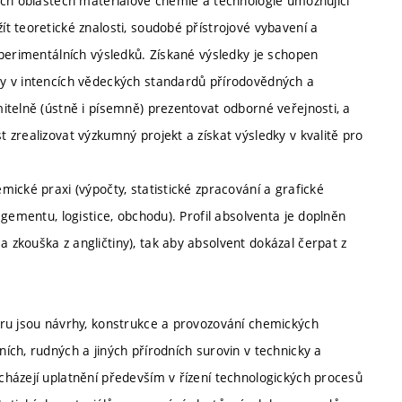
ích oblastech materiálové chemie a technologie umožňující
t teoretické znalosti, soudobé přístrojové vybavení a
xperimentálních výsledků. Získané výsledky je schopen
y v intencích vědeckých standardů přírodovědných a
itelně (ústně i písemně) prezentovat odborné veřejnosti, a
zrealizovat výzkumný projekt a získat výsledky v kvalitě pro
ické praxi (výpočty, statistické zpracování a grafické
gementu, logistice, obchodu). Profil absolventa je doplněn
zkouška z angličtiny), tak aby absolvent dokázal čerpat z
oru jsou návrhy, konstrukce a provozování chemických
ch, rudných a jiných přírodních surovin v technicky a
házejí uplatnění především v řízení technologických procesů