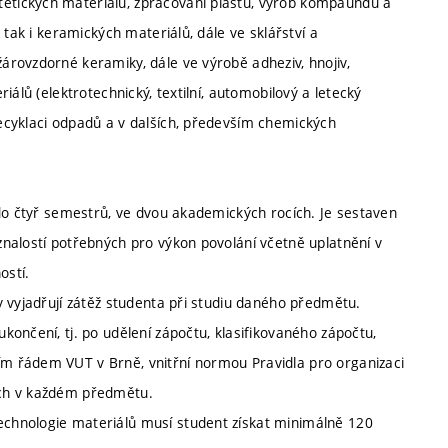
tických materiálů, zpracování plastů, výrob kompaundů a
 tak i keramických materiálů, dále ve sklářství a
rovzdorné keramiky, dále ve výrobě adheziv, hnojiv,
álů (elektrotechnický, textilní, automobilový a letecký
ecyklaci odpadů a v dalších, především chemických
 do čtyř semestrů, ve dvou akademických rocích. Je sestaven
nalostí potřebných pro výkon povolání včetně uplatnění v
ostí.
y vyjadřují zátěž studenta při studiu daného předmětu.
ončení, tj. po udělení zápočtu, klasifikovaného zápočtu,
m řádem VUT v Brně, vnitřní normou Pravidla pro organizaci
ých v každém předmětu.
chnologie materiálů musí student získat minimálně 120