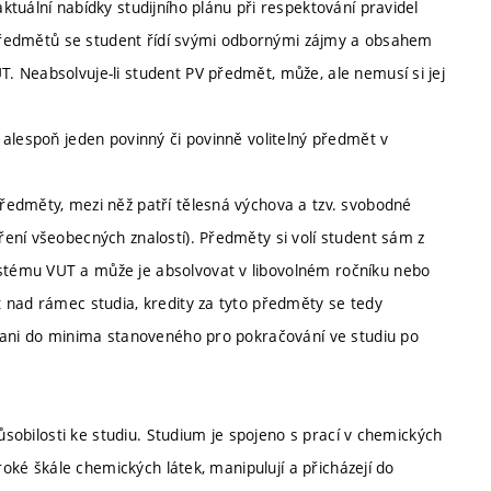
tuální nabídky studijního plánu při respektování pravidel
o předmětů se student řídí svými odbornými zájmy a obsahem
 Neabsolvuje-li student PV předmět, může, ale nemusí si jej
 alespoň jeden povinný či povinně volitelný předmět v
ředměty, mezi něž patří tělesná výchova a tzv. svobodné
ení všeobecných znalostí). Předměty si volí student sám z
tému VUT a může je absolvovat v libovolném ročníku nebo
 nad rámec studia, kredity za tyto předměty se tedy
, ani do minima stanoveného pro pokračování ve studiu po
působilosti ke studiu. Studium je spojeno s prací v chemických
roké škále chemických látek, manipulují a přicházejí do