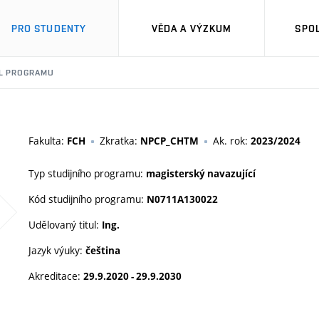
PRO STUDENTY
VĚDA A VÝZKUM
SPO
IL PROGRAMU
Fakulta:
Zkratka:
Ak. rok:
FCH
NPCP_CHTM
2023/2024
Typ studijního programu:
magisterský navazující
Kód studijního programu:
N0711A130022
Udělovaný titul:
Ing.
Jazyk výuky:
čeština
Akreditace:
29.9.2020 - 29.9.2030