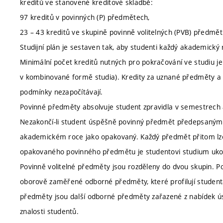
kreditů ve stanovené kreditové skladbě:
97 kreditů v povinných (P) předmětech,
23 – 43 kreditů ve skupině povinně volitelných (PVB) předmět
Studijní plán je sestaven tak, aby studenti každý akademický
Minimální počet kreditů nutných pro pokračování ve studiu j
v kombinované formě studia). Kredity za uznané předměty a k
podmínky nezapočítávají.
Povinné předměty absolvuje student zpravidla v semestrech a 
Nezakončí-li student úspěšně povinný předmět předepsaným
akademickém roce jako opakovaný. Každý předmět přitom lze
opakovaného povinného předmětu je studentovi studium ukon
Povinně volitelné předměty jsou rozděleny do dvou skupin. Pov
oborově zaměřené odborné předměty, které profilují studenta 
předměty jsou další odborné předměty zařazené z nabídek ús
znalosti studentů.