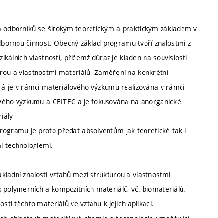
va odborníků se širokým teoretickým a praktickým základem v
bornou činnost. Obecný základ programu tvoří znalostmi z
zikálních vlastností, přičemž důraz je kladen na souvislosti
urou a vlastnostmi materiálů. Zaměření na konkrétní
erá je v rámci materiálového výzkumu realizována v rámci
vého výzkumu a CEITEC a je fokusována na anorganické
iály
rogramu je proto předat absolventům jak teoretické tak i
i technologiemi.
kladní znalosti vztahů mezi strukturou a vlastnostmi
k polymerních a kompozitních materiálů, vč. biomateriálů.
sti těchto materiálů ve vztahu k jejich aplikaci.