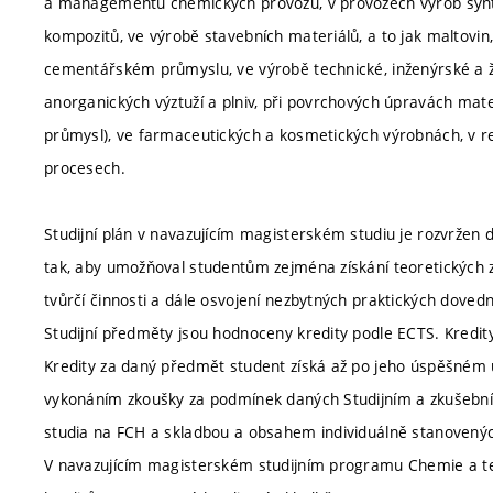
a managementu chemických provozů, v provozech výrob synte
kompozitů, ve výrobě stavebních materiálů, a to jak maltovin,
cementářském průmyslu, ve výrobě technické, inženýrské a žá
anorganických výztuží a plniv, při povrchových úpravách materi
průmysl), ve farmaceutických a kosmetických výrobnách, v r
procesech.
Studijní plán v navazujícím magisterském studiu je rozvržen
tak, aby umožňoval studentům zejména získání teoretických z
tvůrčí činnosti a dále osvojení nezbytných praktických dovedn
Studijní předměty jsou hodnoceny kredity podle ECTS. Kredit
Kredity za daný předmět student získá až po jeho úspěšném uk
vykonáním zkoušky za podmínek daných Studijním a zkušební
studia na FCH a skladbou a obsahem individuálně stanoven
V navazujícím magisterském studijním programu Chemie a te