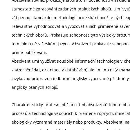
Absolvent rovněž prokazuje laboratorní dovednosti v základn
samostatné zpracování zadaných praktických úkolů. Umí využí
vštípenou standardní metodologii pro získání použitelných e
relevantně vyhodnocovat a vyvozovat z nich přiměřené závěr
technických oborů. Prokazuje schopnost tyto výsledky srozum
to minimálně v českém jazyce. Absolvent prokazuje schopnost 
přímé publikování.
Absolvent umí využívat soudobé informační technologie v chem
znázornění dat, orientace v databázích) ale i mimo ni (v mana
jazykovou průpravou (odborné anglisky vyučované předměty a 
anglicky psaných zdrojů.
Charakteristický profesními činnostmi absolventů tohoto ob
procesů a technologií vedoucích k přeměně ropných, minerální
ekologicky významné materiály nebo produkty. Absolventi nac