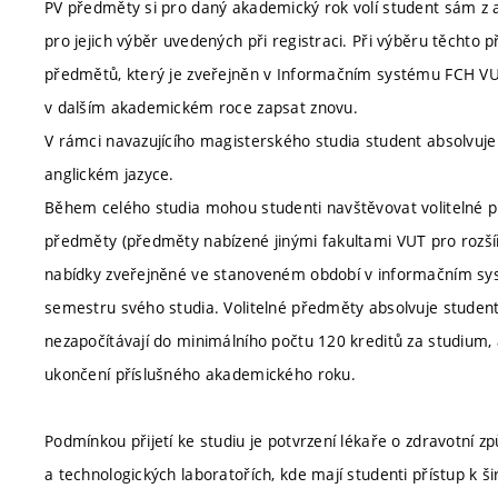
PV předměty si pro daný akademický rok volí student sám z ak
pro jejich výběr uvedených při registraci. Při výběru těcht
předmětů, který je zveřejněn v Informačním systému FCH VUT.
v dalším akademickém roce zapsat znovu.
V rámci navazujícího magisterského studia student absolvuje
anglickém jazyce.
Během celého studia mohou studenti navštěvovat volitelné p
předměty (předměty nabízené jinými fakultami VUT pro rozšíř
nabídky zveřejněné ve stanoveném období v informačním sys
semestru svého studia. Volitelné předměty absolvuje student
nezapočítávají do minimálního počtu 120 kreditů za studium
ukončení příslušného akademického roku.
Podmínkou přijetí ke studiu je potvrzení lékaře o zdravotní z
a technologických laboratořích, kde mají studenti přístup k ši