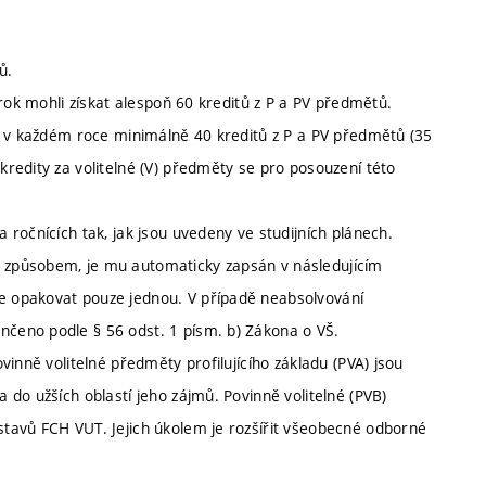
ů.
 rok mohli získat alespoň 60 kreditů z P a PV předmětů.
e v každém roce minimálně 40 kreditů z P a PV předmětů (35
redity za volitelné (V) předměty se pro posouzení této
ročnících tak, jak jsou uvedeny ve studijních plánech.
 způsobem, je mu automaticky zapsán v následujícím
 opakovat pouze jednou. V případě neabsolvování
čeno podle § 56 odst. 1 písm. b) Zákona o VŠ.
inně volitelné předměty profilujícího základu (PVA) jsou
do užších oblastí jeho zájmů. Povinně volitelné (PVB)
tavů FCH VUT. Jejich úkolem je rozšířit všeobecné odborné