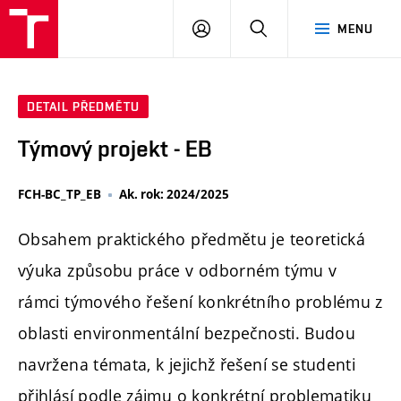
FCH
PŘIHLÁSIT
HLEDAT
MENU
VUT
SE
DETAIL PŘEDMĚTU
Týmový projekt - EB
FCH-BC_TP_EB
Ak. rok: 2024/2025
Obsahem praktického předmětu je teoretická
výuka způsobu práce v odborném týmu v
rámci týmového řešení konkrétního problému z
oblasti environmentální bezpečnosti. Budou
navržena témata, k jejichž řešení se studenti
přihlásí podle zájmu o konkrétní problematiku