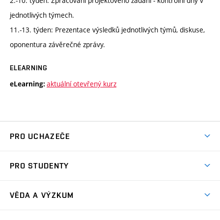
2.-10. týden: Zpracování projektového zadání - kontrolní dny v
jednotlivých týmech.
11.-13. týden: Prezentace výsledků jednotlivých týmů, diskuse,
oponentura závěrečné zprávy.
ELEARNING
aktuální otevřený kurz
eLearning:
PRO UCHAZEČE
Studuj chemii na VUT
PRO STUDENTY
Nabídka programů
Aktuality
Jak se dostat na FCH
VĚDA A VÝZKUM
Informace ke studiu
Přípravné kurzy
Témata