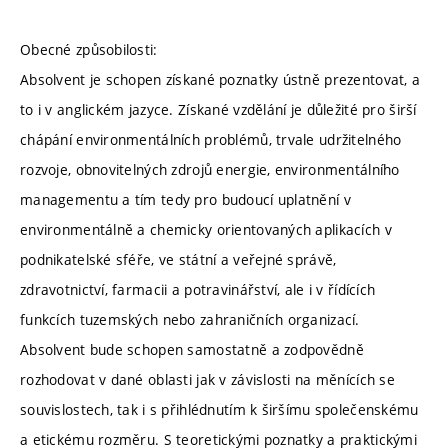
Obecné způsobilosti:
Absolvent je schopen získané poznatky ústně prezentovat, a
to i v anglickém jazyce. Získané vzdělání je důležité pro širší
chápání environmentálních problémů, trvale udržitelného
rozvoje, obnovitelných zdrojů energie, environmentálního
managementu a tím tedy pro budoucí uplatnění v
environmentálně a chemicky orientovaných aplikacích v
podnikatelské sféře, ve státní a veřejné správě,
zdravotnictví, farmacii a potravinářství, ale i v řídících
funkcích tuzemských nebo zahraničních organizací.
Absolvent bude schopen samostatně a zodpovědně
rozhodovat v dané oblasti jak v závislosti na měnících se
souvislostech, tak i s přihlédnutím k širšímu společenskému
a etickému rozměru. S teoretickými poznatky a praktickými