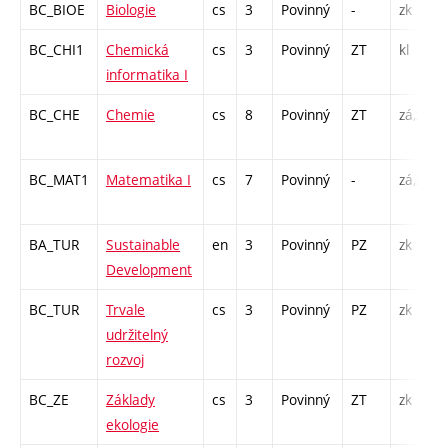
BC_BIOE
Biologie
cs
3
Povinný
-
zk
BC_CHI1
Chemická
cs
3
Povinný
ZT
kl
informatika I
BC_CHE
Chemie
cs
8
Povinný
ZT
zá,zk
BC_MAT1
Matematika I
cs
7
Povinný
-
zá,zk
BA_TUR
Sustainable
en
3
Povinný
PZ
zk
Development
BC_TUR
Trvale
cs
3
Povinný
PZ
zk
udržitelný
rozvoj
BC_ZE
Základy
cs
3
Povinný
ZT
zk
ekologie