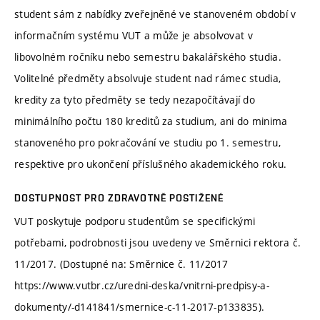
student sám z nabídky zveřejněné ve stanoveném období v
informačním systému VUT a může je absolvovat v
libovolném ročníku nebo semestru bakalářského studia.
Volitelné předměty absolvuje student nad rámec studia,
kredity za tyto předměty se tedy nezapočítávají do
minimálního počtu 180 kreditů za studium, ani do minima
stanoveného pro pokračování ve studiu po 1. semestru,
respektive pro ukončení příslušného akademického roku.
DOSTUPNOST PRO ZDRAVOTNĚ POSTIŽENÉ
VUT poskytuje podporu studentům se specifickými
potřebami, podrobnosti jsou uvedeny ve Směrnici rektora č.
11/2017. (Dostupné na: Směrnice č. 11/2017
https://www.vutbr.cz/uredni-deska/vnitrni-predpisy-a-
dokumenty/-d141841/smernice-c-11-2017-p133835).