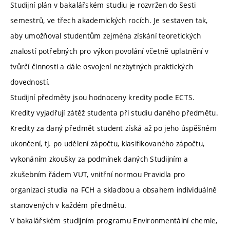
Studijní plán v bakalářském studiu je rozvržen do šesti
semestrů, ve třech akademických rocích. Je sestaven tak,
aby umožňoval studentům zejména získání teoretických
znalostí potřebných pro výkon povolání včetně uplatnění v
tvůrčí činnosti a dále osvojení nezbytných praktických
dovedností.
Studijní předměty jsou hodnoceny kredity podle ECTS.
Kredity vyjadřují zátěž studenta při studiu daného předmětu.
Kredity za daný předmět student získá až po jeho úspěšném
ukončení, tj. po udělení zápočtu, klasifikovaného zápočtu,
vykonáním zkoušky za podmínek daných Studijním a
zkušebním řádem VUT, vnitřní normou Pravidla pro
organizaci studia na FCH a skladbou a obsahem individuálně
stanovených v každém předmětu.
V bakalářském studijním programu Environmentální chemie,