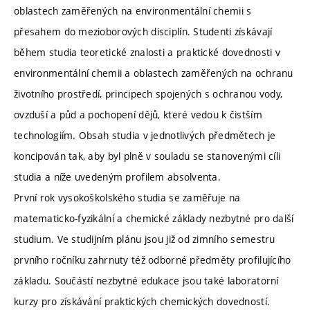
oblastech zaměřených na environmentální chemii s
přesahem do mezioborových disciplín. Studenti získávají
během studia teoretické znalosti a praktické dovednosti v
environmentální chemii a oblastech zaměřených na ochranu
životního prostředí, principech spojených s ochranou vody,
ovzduší a půd a pochopení dějů, které vedou k čistším
technologiím. Obsah studia v jednotlivých předmětech je
koncipován tak, aby byl plně v souladu se stanovenými cíli
studia a níže uvedeným profilem absolventa.
První rok vysokoškolského studia se zaměřuje na
matematicko-fyzikální a chemické základy nezbytné pro další
studium. Ve studijním plánu jsou již od zimního semestru
prvního ročníku zahrnuty též odborné předměty profilujícího
základu. Součástí nezbytné edukace jsou také laboratorní
kurzy pro získávání praktických chemických dovedností.