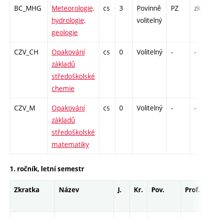
BC_MHG
Meteorologie,
cs
3
Povinně
PZ
zk
hydrologie,
volitelný
geologie
CZV_CH
Opakování
cs
0
Volitelný
-
-
základů
středoškolské
chemie
CZV_M
Opakování
cs
0
Volitelný
-
-
základů
středoškolské
matematiky
1. ročník, letní semestr
Zkratka
Název
J.
Kr.
Pov.
Prof.
Uk