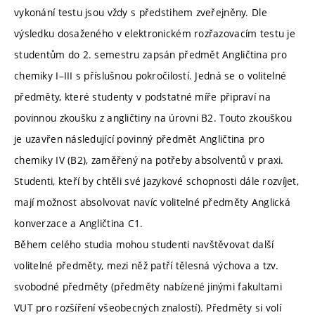
vykonání testu jsou vždy s předstihem zveřejněny. Dle
výsledku dosaženého v elektronickém rozřazovacím testu je
studentům do 2. semestru zapsán předmět Angličtina pro
chemiky I–III s příslušnou pokročilostí. Jedná se o volitelné
předměty, které studenty v podstatné míře připraví na
povinnou zkoušku z angličtiny na úrovni B2. Touto zkouškou
je uzavřen následující povinný předmět Angličtina pro
chemiky IV (B2), zaměřený na potřeby absolventů v praxi.
Studenti, kteří by chtěli své jazykové schopnosti dále rozvíjet,
mají možnost absolvovat navíc volitelné předměty Anglická
konverzace a Angličtina C1.
Během celého studia mohou studenti navštěvovat další
volitelné předměty, mezi něž patří tělesná výchova a tzv.
svobodné předměty (předměty nabízené jinými fakultami
VUT pro rozšíření všeobecných znalostí). Předměty si volí