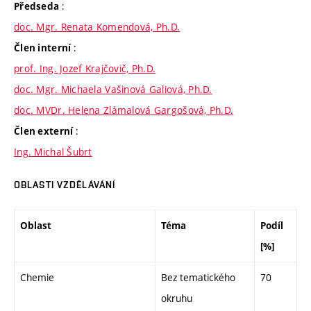
:
Předseda
doc. Mgr. Renata Komendová, Ph.D.
:
Člen interní
prof. Ing. Jozef Krajčovič, Ph.D.
doc. Mgr. Michaela Vašinová Galiová, Ph.D.
doc. MVDr. Helena Zlámalová Gargošová, Ph.D.
:
Člen externí
Ing. Michal Šubrt
OBLASTI VZDĚLÁVÁNÍ
Oblast
Téma
Podíl
[%]
Chemie
Bez tematického
70
okruhu