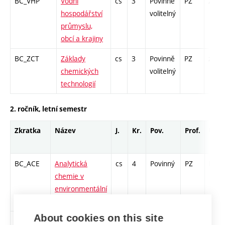
BC_VHP
Vodní
cs
3
Povinně
PZ
zk
hospodářství
volitelný
průmyslu,
obcí a krajiny
BC_ZCT
Základy
cs
3
Povinně
PZ
zk
chemických
volitelný
technologií
2. ročník, letní semestr
Zkratka
Název
J.
Kr.
Pov.
Prof.
Uk.
BC_ACE
Analytická
cs
4
Povinný
PZ
kl
chemie v
environmentální
praxi
About cookies on this site
BC_EB1
Environmentální
cs
6
Povinný
PZ
zá,zk