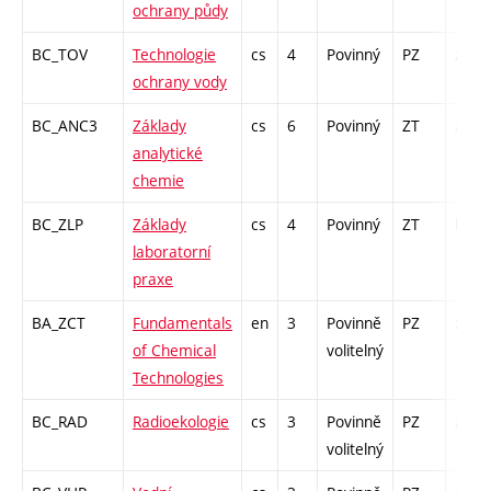
ochrany půdy
BC_TOV
Technologie
cs
4
Povinný
PZ
zk
ochrany vody
BC_ANC3
Základy
cs
6
Povinný
ZT
zá,zk
analytické
chemie
BC_ZLP
Základy
cs
4
Povinný
ZT
kl
laboratorní
praxe
BA_ZCT
Fundamentals
en
3
Povinně
PZ
zk
of Chemical
volitelný
Technologies
BC_RAD
Radioekologie
cs
3
Povinně
PZ
zk
volitelný