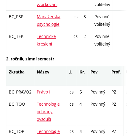
vzorkování
volitelný
BC_PSP
Manažerská
cs
3
Povinně
-
kl
psychologie
volitelný
BC_TEK
Technické
cs
2
Povinně
-
kl
kreslení
volitelný
2. ročník, zimní semestr
Zkratka
Název
J.
Kr.
Pov.
Prof.
Uk.
BC_PRAVO2
Právo II
cs
5
Povinný
PZ
zk
BC_TOO
Technologie
cs
4
Povinný
PZ
zk
ochrany
ovzduší
BC_TOP
Technologie
cs
4
Povinný
PZ
zk