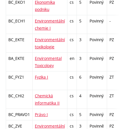
BC_EKO1
Ekonomika
cs
5
Povinný
PZ
zá,
podniku
BC_ECH1
Environmentální
cs
5
Povinný
-
zk
chemie I
BC_EKTE
Environmentální
cs
3
Povinný
PZ
zk
toxikologie
BA_EKTE
Environmental
en
3
Povinný
PZ
zk
Toxicology
BC_FYZ1
Fyzika I
cs
6
Povinný
ZT
zá,
BC_CHI2
Chemická
cs
4
Povinný
ZT
zá,
informatika II
BC_PRAVO1
Právo I
cs
5
Povinný
PZ
zk
BC_ZVE
Environmentální
cs
3
Povinně
PZ
kl