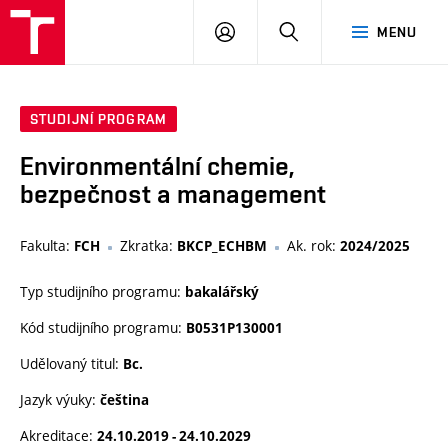
FCH
PŘIHLÁSIT
HLEDAT
MENU
VUT
SE
STUDIJNÍ PROGRAM
Environmentální chemie,
bezpečnost a management
Fakulta:
Zkratka:
Ak. rok:
FCH
BKCP_ECHBM
2024/2025
Typ studijního programu:
bakalářský
Kód studijního programu:
B0531P130001
Udělovaný titul:
Bc.
Jazyk výuky:
čeština
Akreditace:
24.10.2019 - 24.10.2029