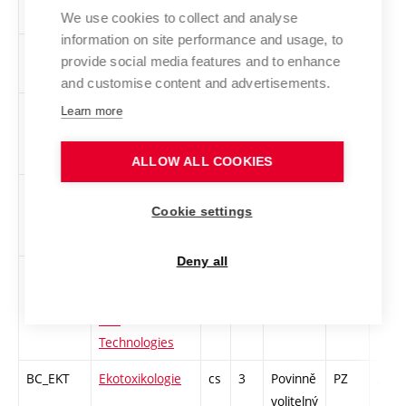
bezpečnost I
We use cookies to collect and analyse
information on site performance and usage, to
BC_ECH2
Environmentální
cs
4
Povinný
PZ
zk
provide social media features and to enhance
chemie II
and customise content and advertisements.
BC_CHEL
Chemická a
cs
4
Povinný
PZ
zá,zk
Learn more
environmentální
legislativa
ALLOW ALL COOKIES
BC_OHT
Odpadové
cs
6
Povinný
PZ
zá,zk
Cookie settings
hospodářství a
technologie
Deny all
BA_OHT
Waste
en
6
Povinný
PZ
zá,zk
Management
and
Technologies
BC_EKT
Ekotoxikologie
cs
3
Povinně
PZ
zk
volitelný