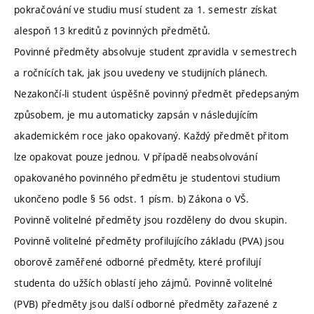
pokračování ve studiu musí student za 1. semestr získat
alespoň 13 kreditů z povinných předmětů.
Povinné předměty absolvuje student zpravidla v semestrech
a ročnících tak, jak jsou uvedeny ve studijních plánech.
Nezakončí-li student úspěšně povinný předmět předepsaným
způsobem, je mu automaticky zapsán v následujícím
akademickém roce jako opakovaný. Každý předmět přitom
lze opakovat pouze jednou. V případě neabsolvování
opakovaného povinného předmětu je studentovi studium
ukončeno podle § 56 odst. 1 písm. b) Zákona o VŠ.
Povinně volitelné předměty jsou rozděleny do dvou skupin.
Povinně volitelné předměty profilujícího základu (PVA) jsou
oborově zaměřené odborné předměty, které profilují
studenta do užších oblastí jeho zájmů. Povinně volitelné
(PVB) předměty jsou další odborné předměty zařazené z