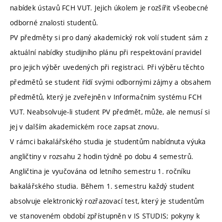
nabídek ústavů FCH VUT. Jejich úkolem je rozšířit všeobecné
odborné znalosti studentů.
PV předměty si pro daný akademický rok volí student sám z
aktuální nabídky studijního plánu při respektování pravidel
pro jejich výběr uvedených při registraci. Při výběru těchto
předmětů se student řídí svými odbornými zájmy a obsahem
předmětů, který je zveřejněn v Informačním systému FCH
VUT. Neabsolvuje-li student PV předmět, může, ale nemusí si
jej v dalším akademickém roce zapsat znovu.
V rámci bakalářského studia je studentům nabídnuta výuka
angličtiny v rozsahu 2 hodin týdně po dobu 4 semestrů.
Angličtina je vyučována od letního semestru 1. ročníku
bakalářského studia. Během 1. semestru každý student
absolvuje elektronický rozřazovací test, který je studentům
ve stanoveném období zpřístupněn v IS STUDIS; pokyny k