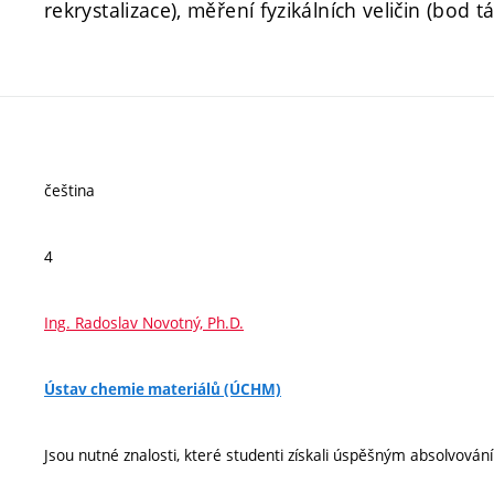
rekrystalizace), měření fyzikálních veličin (bod t
čeština
4
Ing. Radoslav Novotný, Ph.D.
Ústav chemie materiálů (ÚCHM)
Jsou nutné znalosti, které studenti získali úspěšným absolvov