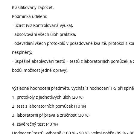
Klasifikovaný zápočet.
Podmínka udělení:
- účast (viz Kontrolovaná výuka),
- absolvování všech úloh praktika,
- odevzdání všech protokolů v požadované kvalitě, protokol s 
nesplněný,
- úspěšné absolvování testů – testů z laboratorních pomůcek a
bodů, možnost jedné opravy).
Výsledné hodnocení předmětu vychází z hodnocení 1-5 při spln
1. protokoly z jednotlivých úloh (20 %)
2. test z laboratorních pomůcek (10 %)
3. laboratorní příprava a zručnost (30 %)
4. závěrečný test (40 %)
Hodnocení testů: výborně (100 % - 90 %), velmi dobře (89 % - 80