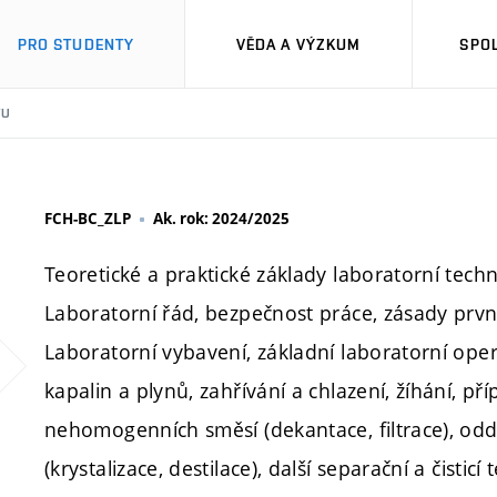
PRO STUDENTY
VĚDA A VÝZKUM
SPO
TU
FCH-BC_ZLP
Ak. rok: 2024/2025
Teoretické a praktické základy laboratorní techn
Laboratorní řád, bezpečnost práce, zásady prv
Laboratorní vybavení, základní laboratorní ope
kapalin a plynů, zahřívání a chlazení, žíhání, př
nehomogenních směsí (dekantace, filtrace), od
(krystalizace, destilace), další separační a čistic