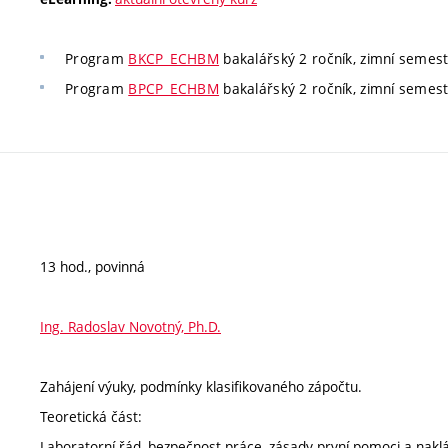
Program
BKCP_ECHBM
bakalářský 2 ročník, zimní semestr
Program
BPCP_ECHBM
bakalářský 2 ročník, zimní semestr
13 hod., povinná
Ing. Radoslav Novotný, Ph.D.
Zahájení výuky, podmínky klasifikovaného zápočtu.
Teoretická část:
Laboratorní řád, bezpečnost práce, zásady první pomoci a nak