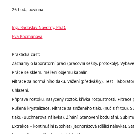
26 hod., povinná
Ing. Radoslav Novotný, Ph.D.
Eva Kocmanová
Praktická část:
Záznamy o laboratorní práci (pracovní sešity, protokoly). Vybave
Práce se sklem, měření objemu kapalin.
Filtrace za normálního tlaku. Vážení (předvážky). Test - laborat
Chlazení.
Příprava roztoku, nasycený roztok, křivka rozpustnosti. Filtrace (
Rušená krystalizace. Filtrace za sníženého tlaku (nuč s fritou). 
tlaku (Büchnerova nálevka). Žíhání. Stanovení bodu tání. Sublim
Extrakce – kontinuální (Soxhlet), jednorázová (dělicí nálevka). 