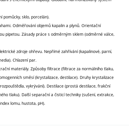
 pomůcky, sklo, porcelán).
vahami. Odměřování objemů kapalin a plynů. Orientační
ou pipetou. Zásady práce s odměrným sklem (odměrné válce,
lektrické zdroje ohřevu. Nepřímé zahřívání (kapalinové, parní,
media). Chlazení par.
ační materiály. Způsoby filtrace (filtrace za normálního tlaku,
homogenních směsí (krystalizace, destilace). Druhy krystalizace
rozpouštědla, vykrývání). Destilace (prostá destilace, frakční
ného tlaku). Další separační a čisticí techniky (sušení, extrakce,
 index lomu, hustota, pH).