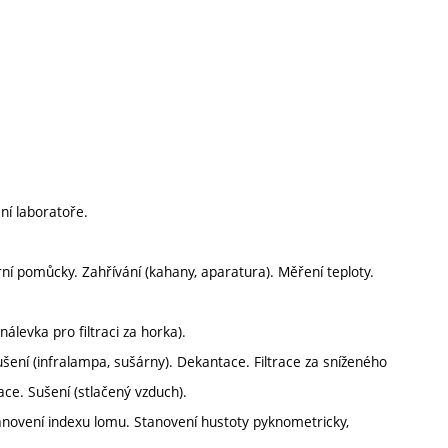
ní laboratoře.
orní pomůcky. Zahřívání (kahany, aparatura). Měření teploty.
nálevka pro filtraci za horka).
Sušení (infralampa, sušárny). Dekantace. Filtrace za sníženého
ace. Sušení (stlačený vzduch).
Stanovení indexu lomu. Stanovení hustoty pyknometricky,