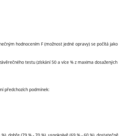
konečným hodnocením F (možnost jedné opravy) se počítá jako
 závěrečného testu (získání 50 a více % z maxima dosažených
ění předchozích podmínek:
 %), dobře (79 % - 70 %), uspokojivě (69 % - 60 %), dostatečně