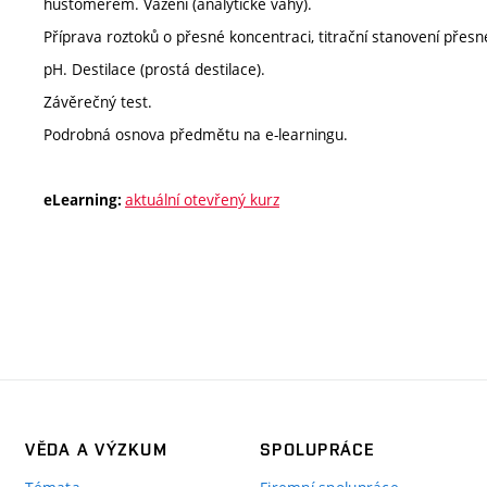
hustoměrem. Vážení (analytické váhy).
Příprava roztoků o přesné koncentraci, titrační stanovení přes
pH. Destilace (prostá destilace).
Závěrečný test.
Podrobná osnova předmětu na e-learningu.
aktuální otevřený kurz
eLearning:
VĚDA A VÝZKUM
SPOLUPRÁCE