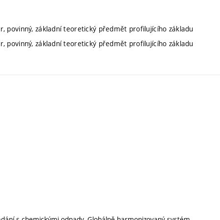
, povinný, základní teoretický předmět profilujícího základu
, povinný, základní teoretický předmět profilujícího základu
ládání s chemickými odpady. Globálně harmonizovaný systém