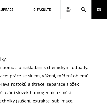
LUPRÁCE
O FAKULTĚ
EN
PŘIHLÁSIT
HLEDAT
SE
iky.
ní pomoci a nakládání s chemickými odpady.
race: práce se sklem, vážení, měření objemů
íprava roztoků a titrace, separace složek
dělování složek homogenních směsí
í techniky (sušení, extrakce, sublimace,