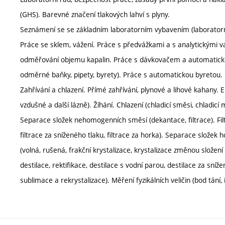
(GHS). Barevné značení tlakových lahví s plyny.
Seznámení se se základním laboratorním vybavením (laboratorní
Práce se sklem, vážení. Práce s předvážkami a s analytickými 
odměřování objemu kapalin. Práce s dávkovačem a automatick
odměrné baňky, pipety, byrety). Práce s automatickou byretou.
Zahřívání a chlazení. Přímé zahřívání, plynové a lihové kahany. E
vzdušné a další lázně). Žíhání. Chlazení (chladicí směsi, chladicí 
Separace složek nehomogenních směsí (dekantace, filtrace). Filtr
filtrace za sníženého tlaku, filtrace za horka). Separace složek 
(volná, rušená, frakční krystalizace, krystalizace změnou složení 
destilace, rektifikace, destilace s vodní parou, destilace za sníže
sublimace a rekrystalizace). Měření fyzikálních veličin (bod tání,