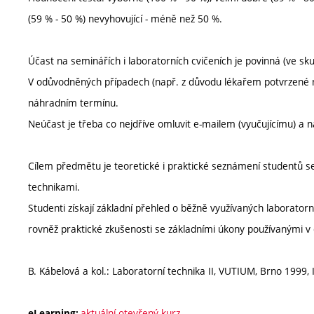
(59 % - 50 %) nevyhovující - méně než 50 %.
Účast na seminářích i laboratorních cvičeních je povinná (ve s
V odůvodněných případech (např. z důvodu lékařem potvrzené nem
náhradním termínu.
Neúčast je třeba co nejdříve omluvit e-mailem (vyučujícímu) a n
Cílem předmětu je teoretické i praktické seznámení studentů s
technikami.
Studenti získají základní přehled o běžně využívaných laborator
rovněž praktické zkušenosti se základními úkony používanými v 
B. Kábelová a kol.: Laboratorní technika II, VUTIUM, Brno 1999,
aktuální otevřený kurz
eLearning: