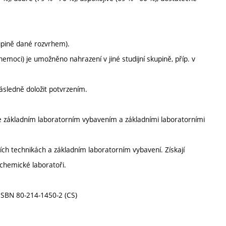
kupině dané rozvrhem).
oci) je umožněno nahrazení v jiné studijní skupině, příp. v
ásledně doložit potvrzením.
e základním laboratorním vybavením a základními laboratorními
ních technikách a základním laboratorním vybavení. Získají
chemické laboratoři.
 ISBN 80-214-1450-2 (CS)