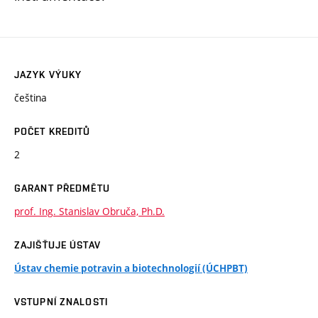
JAZYK VÝUKY
čeština
POČET KREDITŮ
2
GARANT PŘEDMĚTU
prof. Ing. Stanislav Obruča, Ph.D.
ZAJIŠŤUJE ÚSTAV
Ústav chemie potravin a biotechnologií (ÚCHPBT)
VSTUPNÍ ZNALOSTI