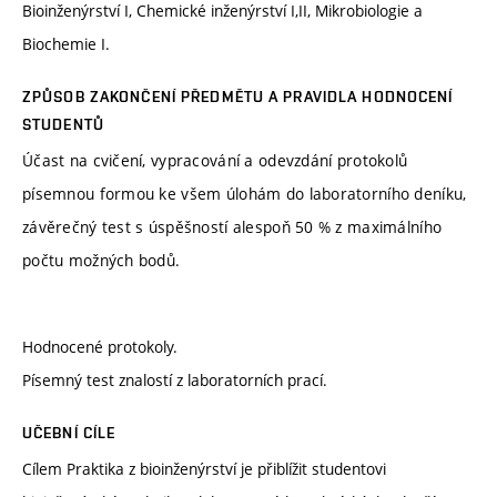
Bioinženýrství I, Chemické inženýrství I,II, Mikrobiologie a
Biochemie I.
ZPŮSOB ZAKONČENÍ PŘEDMĚTU A PRAVIDLA HODNOCENÍ
STUDENTŮ
Účast na cvičení, vypracování a odevzdání protokolů
písemnou formou ke všem úlohám do laboratorního deníku,
závěrečný test s úspěšností alespoň 50 % z maximálního
počtu možných bodů.
Hodnocené protokoly.
Písemný test znalostí z laboratorních prací.
UČEBNÍ CÍLE
Cílem Praktika z bioinženýrství je přiblížit studentovi