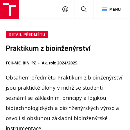
FCH
PŘIHLÁSIT
HLEDAT
MENU
VUT
SE
DETAIL PŘEDMĚTU
Praktikum z bioinženýrství
FCH-MC_BIN_PZ
Ak. rok: 2024/2025
Obsahem předmětu Praktikum z bioinženýrství
jsou praktické úlohy v nichž se studenti
seznámí se základními principy a logikou
biotechnologických a bioinženýrských výrob a
osvojí si obsluhou základní bioinženýrské
instrumentace.