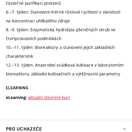
částečné purifikaci proteinů
6.–7. týden: Stanovení měrné růstové rychlosti v závislosti
na koncentraci uhlíkatého zdroje
8.–9. týden: Enzymatická hydrolýza pšeničných otrub ve
čtvrtprovozních podmínkách
10.–11. týden: Bioreaktory a stanovení jejich základních
charakteristik
12.–13. týden: Anaerobní vsádková kultivace v laboratorním
bioreaktoru, základní kultivačních a výtěžnostní parametry
ELEARNING
aktuální otevřený kurz
eLearning:
PRO UCHAZEČE